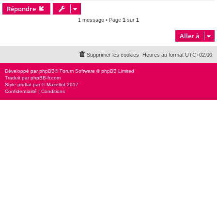
Répondre
t
1 message • Page
1
sur
1
Aller à
Supprimer les cookies
Heures au format
UTC+02:00
Développé par
phpBB
® Forum Software © phpBB Limited
Traduit par
phpBB-fr.com
Style
proflat
par ©
Mazeltof
2017
Confidentialité
|
Conditions