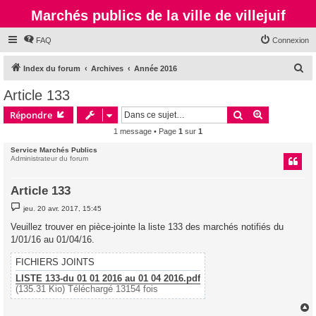
Marchés publics de la ville de villejuif
FAQ
Connexion
R
Index du forum
Archives
Année 2016
e
Article 133
c
Rechercher
Recherche 
Répondre
h
1 message • Page
1
sur
1
e
Service Marchés Publics
r
Administrateur du forum
c
h
Article 133
e
M
jeu. 20 avr. 2017, 15:45
e
r
s
Veuillez trouver en pièce-jointe la liste 133 des marchés notifiés du
s
1/01/16 au 01/04/16.
a
g
e
FICHIERS JOINTS
LISTE 133-du 01 01 2016 au 01 04 2016.pdf
(135.31 Kio) Téléchargé 13154 fois