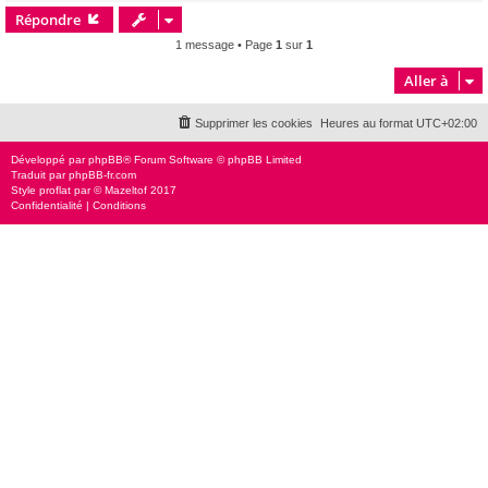
Répondre
t
1 message • Page
1
sur
1
Aller à
Supprimer les cookies
Heures au format
UTC+02:00
Développé par
phpBB
® Forum Software © phpBB Limited
Traduit par
phpBB-fr.com
Style
proflat
par ©
Mazeltof
2017
Confidentialité
|
Conditions