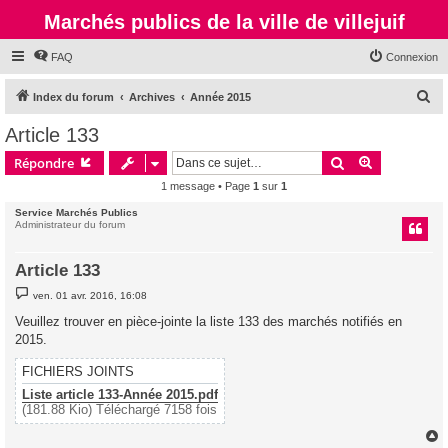
Marchés publics de la ville de villejuif
FAQ
Connexion
R
Index du forum
Archives
Année 2015
e
Article 133
c
Rechercher
Recherche 
Répondre
h
1 message • Page
1
sur
1
e
Service Marchés Publics
r
Administrateur du forum
c
h
Article 133
e
M
ven. 01 avr. 2016, 16:08
e
r
s
Veuillez trouver en pièce-jointe la liste 133 des marchés notifiés en
s
2015.
a
g
e
FICHIERS JOINTS
Liste article 133-Année 2015.pdf
(181.88 Kio) Téléchargé 7158 fois