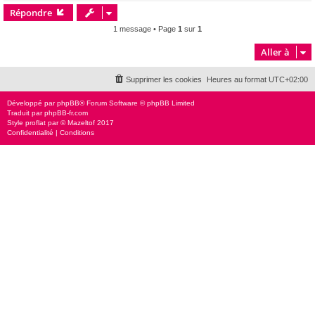
Répondre
t
1 message • Page
1
sur
1
Aller à
Supprimer les cookies
Heures au format
UTC+02:00
Développé par
phpBB
® Forum Software © phpBB Limited
Traduit par
phpBB-fr.com
Style
proflat
par ©
Mazeltof
2017
Confidentialité
|
Conditions