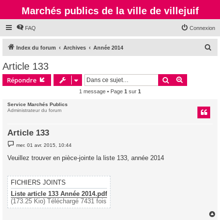
Marchés publics de la ville de villejuif
FAQ
Connexion
R
Index du forum
Archives
Année 2014
e
Article 133
c
Rechercher
Recherche 
Répondre
h
1 message • Page
1
sur
1
e
Service Marchés Publics
r
Administrateur du forum
c
h
Article 133
e
M
mer. 01 avr. 2015, 10:44
e
r
s
Veuillez trouver en pièce-jointe la liste 133, année 2014
s
a
g
e
FICHIERS JOINTS
Liste article 133 Année 2014.pdf
(173.25 Kio) Téléchargé 7431 fois