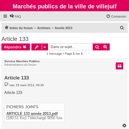
Marchés publics de la ville de villejuif
FAQ
Connexion
R
Index du forum
Archives
Année 2013
e
Article 133
c
Rechercher
Recherche 
Répondre
h
1 message • Page
1
sur
1
e
Service Marchés Publics
r
Administrateur du forum
c
h
Article 133
e
M
mar. 25 mars 2014, 09:39
e
r
s
Article 133
s
a
g
e
FICHIERS JOINTS
ARTICLE 133 année 2013.pdf
(180.51 Kio) Téléchargé 9056 fois