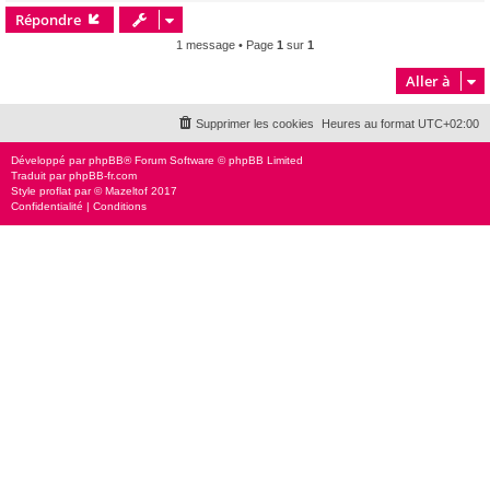
Répondre
t
1 message • Page
1
sur
1
Aller à
Supprimer les cookies
Heures au format
UTC+02:00
Développé par
phpBB
® Forum Software © phpBB Limited
Traduit par
phpBB-fr.com
Style
proflat
par ©
Mazeltof
2017
Confidentialité
|
Conditions