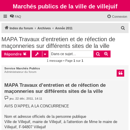
Marchés publics de la ville de villejuif
FAQ
Connexion
R
Index du forum
Archives
Année 2011
e
MAPA Travaux d’entretien et de réfection de
c
maçonneries sur différents sites de la ville
h
Rechercher
Recherche 
Répondre
e
1 message • Page
1
sur
1
r
Service Marchés Publics
c
Administrateur du forum
h
e
MAPA Travaux d’entretien et de réfection de
maçonneries sur différents sites de la ville
r
M
jeu. 22 déc. 2011, 14:11
e
s
AVIS D’APPEL A LA CONCURRENCE
s
a
g
Nom et adresse officiels de la personne publique
e
Ville de Villejuif, mairie de Villejuif, à l'attention de Mme le maire de
Villejuif, F-94807 Villejuif