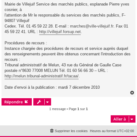
Mairie de Villejuif Service des marchés publics, esplanade Pierre yves
cosnier, à
l'attention de Mr le responsable du services des marchés publics, F-
94807 Villejuif
Cedex. Tél. 01 45 59 22 28. E-mail :
marches@ville-villejuif.fr
. Fax 01
45 59 22 41. URL :
http://villejuif.forsup.net
.
Procédures de recours :
Instance chargée des procédures de recours et service auprès duquel
des renseignements peuvent être obtenus concernant l'introduction des
recours :
Tribunal administratif de Melun, 43 rue du Général de Gaulle Case
postale n°8630 77008 MELUN Tél. 01 60 56 66 30 – URL :
http://melun.tribunal-administratif.fr/tacaa/
.
Date d’envoi à la publication : mardi 7 décembre 2010
Répondre
t
1 message • Page
1
sur
1
Aller à
Supprimer les cookies
Heures au format
UTC+02:00