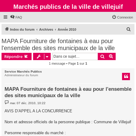
Marchés publics de la ville de villejuif
FAQ
Connexion
R
Index du forum
Archives
Année 2010
e
MAPA Fourniture de fontaines à eau pour
c
l'ensemble des sites municipaux de la ville
h
Rechercher
Recherche 
Répondre
e
1 message • Page
1
sur
1
r
Service Marchés Publics
c
Administrateur du forum
h
e
MAPA Fourniture de fontaines à eau pour l'ensemble
des sites municipaux de la ville
r
M
mar. 07 déc. 2010, 10:22
e
s
AVIS D’APPEL A LA CONCURRENCE
s
a
g
Nom et adresse officiels de la personne publique : Commune de Villejuif
e
Personne responsable du marché :