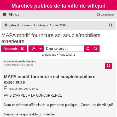
Marchés publics de la ville de villejuif
FAQ
Connexion
R
Index du forum
Archives
Année 2006
e
MAPA modif fourniture sol souple/mobiliers
c
exterieurs
h
Rechercher
Recherche 
Répondre
e
1 message • Page
1
sur
1
r
Service Marchés Publics
c
Administrateur du forum
h
e
MAPA modif fourniture sol souple/mobiliers
exterieurs
r
M
ven. 05 oct. 2007, 10:41
e
s
AVIS D’APPEL A LA CONCURRENCE
s
a
g
Nom et adresse officiels de la personne publique : Commune de Villejuif
e
Personne responsable du marché :