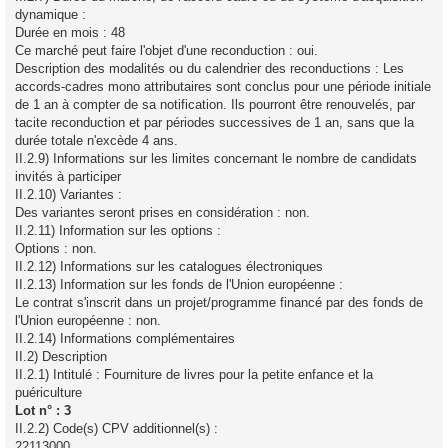
dynamique :
Durée en mois : 48
Ce marché peut faire l'objet d'une reconduction : oui.
Description des modalités ou du calendrier des reconductions : Les
accords-cadres mono attributaires sont conclus pour une période initiale
de 1 an à compter de sa notification. Ils pourront être renouvelés, par
tacite reconduction et par périodes successives de 1 an, sans que la
durée totale n'excède 4 ans.
II.2.9) Informations sur les limites concernant le nombre de candidats
invités à participer
II.2.10) Variantes :
Des variantes seront prises en considération : non.
II.2.11) Information sur les options :
Options : non.
II.2.12) Informations sur les catalogues électroniques
II.2.13) Information sur les fonds de l'Union européenne :
Le contrat s'inscrit dans un projet/programme financé par des fonds de
l'Union européenne : non.
II.2.14) Informations complémentaires
II.2) Description
II.2.1) Intitulé : Fourniture de livres pour la petite enfance et la
puériculture
Lot n° : 3
II.2.2) Code(s) CPV additionnel(s) :
22113000