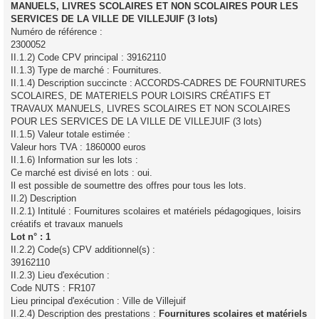
MANUELS, LIVRES SCOLAIRES ET NON SCOLAIRES POUR LES
SERVICES DE LA VILLE DE VILLEJUIF (3 lots)
Numéro de référence :
2300052
II.1.2) Code CPV principal : 39162110
II.1.3) Type de marché : Fournitures.
II.1.4) Description succincte : ACCORDS-CADRES DE FOURNITURES
SCOLAIRES, DE MATERIELS POUR LOISIRS CRÉATIFS ET
TRAVAUX MANUELS, LIVRES SCOLAIRES ET NON SCOLAIRES
POUR LES SERVICES DE LA VILLE DE VILLEJUIF (3 lots)
II.1.5) Valeur totale estimée :
Valeur hors TVA : 1860000 euros
II.1.6) Information sur les lots :
Ce marché est divisé en lots : oui.
Il est possible de soumettre des offres pour tous les lots.
II.2) Description
II.2.1) Intitulé : Fournitures scolaires et matériels pédagogiques, loisirs
créatifs et travaux manuels
Lot n° : 1
II.2.2) Code(s) CPV additionnel(s) :
39162110
II.2.3) Lieu d'exécution :
Code NUTS : FR107
Lieu principal d'exécution : Ville de Villejuif
II.2.4) Description des prestations :
Fournitures scolaires et matériels