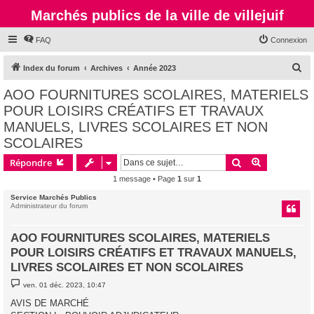
Marchés publics de la ville de villejuif
FAQ
Connexion
R
Index du forum
Archives
Année 2023
e
AOO FOURNITURES SCOLAIRES, MATERIELS
c
POUR LOISIRS CRÉATIFS ET TRAVAUX
h
MANUELS, LIVRES SCOLAIRES ET NON
e
SCOLAIRES
r
Rechercher
Recherche 
Répondre
c
1 message • Page
1
sur
1
h
Service Marchés Publics
e
Administrateur du forum
r
AOO FOURNITURES SCOLAIRES, MATERIELS
POUR LOISIRS CRÉATIFS ET TRAVAUX MANUELS,
LIVRES SCOLAIRES ET NON SCOLAIRES
M
ven. 01 déc. 2023, 10:47
e
s
AVIS DE MARCHÉ
s