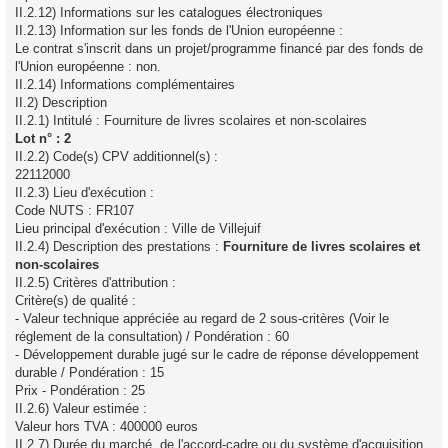
II.2.12) Informations sur les catalogues électroniques
II.2.13) Information sur les fonds de l'Union européenne :
Le contrat s'inscrit dans un projet/programme financé par des fonds de
l'Union européenne : non.
II.2.14) Informations complémentaires
II.2) Description
II.2.1) Intitulé : Fourniture de livres scolaires et non-scolaires
Lot n° : 2
II.2.2) Code(s) CPV additionnel(s) :
22112000
II.2.3) Lieu d'exécution :
Code NUTS : FR107
Lieu principal d'exécution : Ville de Villejuif
II.2.4) Description des prestations :
Fourniture de livres scolaires et
non-scolaires
II.2.5) Critères d'attribution :
Critère(s) de qualité :
- Valeur technique appréciée au regard de 2 sous-critères (Voir le
réglement de la consultation) / Pondération : 60
- Développement durable jugé sur le cadre de réponse développement
durable / Pondération : 15
Prix - Pondération : 25
II.2.6) Valeur estimée :
Valeur hors TVA : 400000 euros
II.2.7) Durée du marché, de l'accord-cadre ou du système d'acquisition