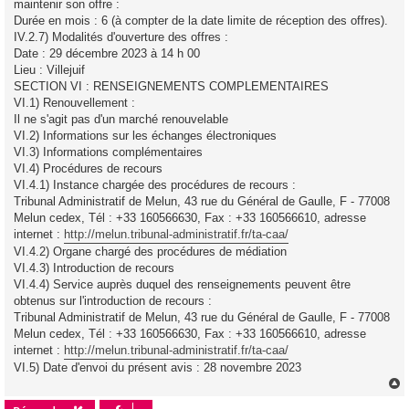
maintenir son offre :
Durée en mois : 6 (à compter de la date limite de réception des offres).
IV.2.7) Modalités d'ouverture des offres :
Date : 29 décembre 2023 à 14 h 00
Lieu : Villejuif
SECTION VI : RENSEIGNEMENTS COMPLEMENTAIRES
VI.1) Renouvellement :
Il ne s'agit pas d'un marché renouvelable
VI.2) Informations sur les échanges électroniques
VI.3) Informations complémentaires
VI.4) Procédures de recours
VI.4.1) Instance chargée des procédures de recours :
Tribunal Administratif de Melun, 43 rue du Général de Gaulle, F - 77008
Melun cedex, Tél : +33 160566630, Fax : +33 160566610, adresse
internet :
http://melun.tribunal-administratif.fr/ta-caa/
VI.4.2) Organe chargé des procédures de médiation
VI.4.3) Introduction de recours
VI.4.4) Service auprès duquel des renseignements peuvent être
obtenus sur l'introduction de recours :
Tribunal Administratif de Melun, 43 rue du Général de Gaulle, F - 77008
Melun cedex, Tél : +33 160566630, Fax : +33 160566610, adresse
internet :
http://melun.tribunal-administratif.fr/ta-caa/
VI.5) Date d'envoi du présent avis : 28 novembre 2023