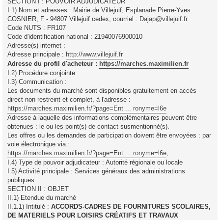
SECTION I : POUVOIR ADJUDICATEUR
a
g
I.1) Nom et adresses : Mairie de Villejuif, Esplanade Pierre-Yves
e
COSNIER, F - 94807 Villejuif cedex, courriel :
Dajap@villejuif.fr
Code NUTS : FR107
Code d'identification national : 21940076900010
Adresse(s) internet :
Adresse principale :
http://www.villejuif.fr
Adresse du profil d'acheteur :
https://marches.maximilien.fr
I.2) Procédure conjointe
I.3) Communication :
Les documents du marché sont disponibles gratuitement en accès
direct non restreint et complet, à l'adresse :
https://marches.maximilien.fr/?page=Ent ... ronyme=l6e
Adresse à laquelle des informations complémentaires peuvent être
obtenues : le ou les point(s) de contact susmentionné(s).
Les offres ou les demandes de participation doivent être envoyées : par
voie électronique via :
https://marches.maximilien.fr/?page=Ent ... ronyme=l6e
,
I.4) Type de pouvoir adjudicateur : Autorité régionale ou locale
I.5) Activité principale : Services généraux des administrations
publiques.
SECTION II : OBJET
II.1) Etendue du marché
II.1.1) Intitulé :
ACCORDS-CADRES DE FOURNITURES SCOLAIRES,
DE MATERIELS POUR LOISIRS CRÉATIFS ET TRAVAUX