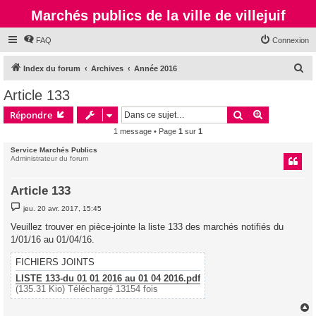
Marchés publics de la ville de villejuif
FAQ
Connexion
R
Index du forum
Archives
Année 2016
e
Article 133
c
Rechercher
Recherche 
Répondre
h
1 message • Page
1
sur
1
e
Service Marchés Publics
r
Administrateur du forum
c
h
Article 133
e
M
jeu. 20 avr. 2017, 15:45
e
r
s
Veuillez trouver en pièce-jointe la liste 133 des marchés notifiés du
s
1/01/16 au 01/04/16.
a
g
e
FICHIERS JOINTS
LISTE 133-du 01 01 2016 au 01 04 2016.pdf
(135.31 Kio) Téléchargé 13154 fois