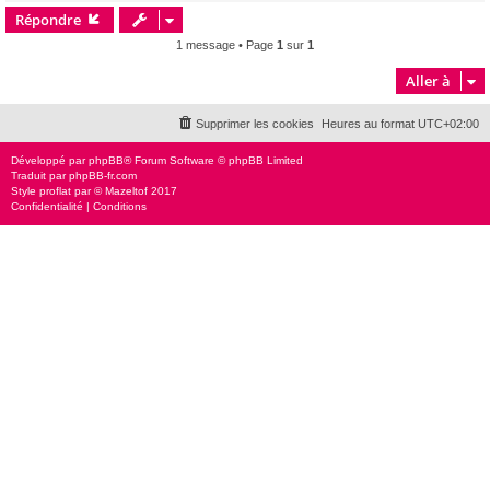
Répondre
t
1 message • Page
1
sur
1
Aller à
Supprimer les cookies
Heures au format
UTC+02:00
Développé par
phpBB
® Forum Software © phpBB Limited
Traduit par
phpBB-fr.com
Style
proflat
par ©
Mazeltof
2017
Confidentialité
|
Conditions