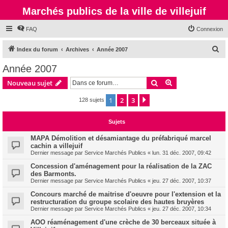
Marchés publics de la ville de villejuif
FAQ
Connexion
R
Index du forum
Archives
Année 2007
e
Année 2007
c
Rechercher
Recherche avanc
Nouveau sujet
h
e
1
2
3
Suivante
128 sujets
r
Sujets
c
h
MAPA Démolition et désamiantage du préfabriqué marcel
cachin a villejuif
e
Dernier message par
Service Marchés Publics
«
lun. 31 déc. 2007, 09:42
r
Concession d'aménagement pour la réalisation de la ZAC
des Barmonts.
Dernier message par
Service Marchés Publics
«
jeu. 27 déc. 2007, 10:37
Concours marché de maitrise d'oeuvre pour l'extension et la
restructuration du groupe scolaire des hautes bruyères
Dernier message par
Service Marchés Publics
«
jeu. 27 déc. 2007, 10:34
AOO réaménagement d'une crèche de 30 berceaux située à