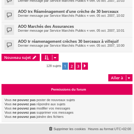
Dernier message par
Service Marchés Publics
«
ven. 05 oct. 2007, 10:03
AOO trx Réaménagement d'une crèche de 30 berceaux
Dernier message par
Service Marchés Publics
«
ven. 05 oct. 2007, 10:02
AOO Marchés des Assurances
Dernier message par
Service Marchés Publics
«
ven. 05 oct. 2007, 10:01
AOO tr réamenagement crèches 30 berceaux à villejuif
Dernier message par
Service Marchés Publics
«
ven. 05 oct. 2007, 10:00
Nouveau sujet
1
2
3
Suivante
128 sujets
Aller à
Permissions du forum
Vous
ne pouvez pas
poster de nouveaux sujets
Vous
ne pouvez pas
répondre aux sujets
Vous
ne pouvez pas
modifier vos messages
Vous
ne pouvez pas
supprimer vos messages
Vous
ne pouvez pas
joindre des fichiers
Supprimer les cookies
Heures au format
UTC+02:00