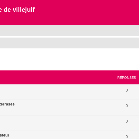
 de villejuif
cher
cherche avancée
RÉPONSES
0
terrases
0
0
steur
0