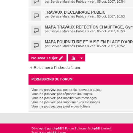
par
Service Marchés Publics
»
ven. 05 oct. 2007, 10:54
TRAVAUX D'ECLAIRAGE PUBLIC
par
Service Marchés Publics
»
ven. 05 oct. 2007, 10:53
MAPA TRAVAUX REFECTION CHAUFFAGE, Gymn
par
Service Marchés Publics
»
ven. 05 oct. 2007, 10:53
MAPA FOURNITURE ET MISE EN PLACE D'A
par
Service Marchés Publics
»
ven. 05 oct. 2007, 10:52
Nouveau sujet
Retourner à l’index du forum
PERMISSIONS DU FORUM
Vous
ne pouvez pas
poster de nouveaux sujets
Vous
ne pouvez pas
répondre aux sujets
Vous
ne pouvez pas
modifier vos messages
Vous
ne pouvez pas
supprimer vos messages
Vous
ne pouvez pas
joindre des fichiers
Développé par
phpBB
® Forum Software © phpBB Limited
Traduit par
phpBB-fr.com