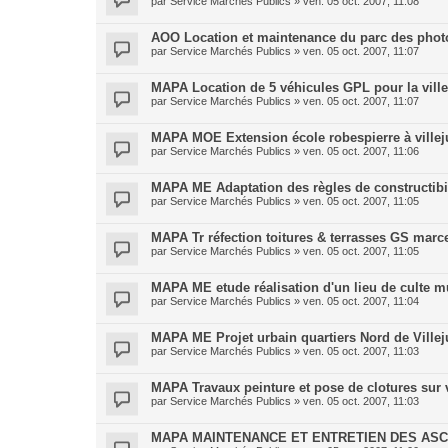
par
Service Marchés Publics
»
ven. 05 oct. 2007, 11:08
AOO Location et maintenance du parc des phot
par
Service Marchés Publics
»
ven. 05 oct. 2007, 11:07
MAPA Location de 5 véhicules GPL pour la vill
par
Service Marchés Publics
»
ven. 05 oct. 2007, 11:07
MAPA MOE Extension école robespierre à villej
par
Service Marchés Publics
»
ven. 05 oct. 2007, 11:06
MAPA ME Adaptation des règles de constructibil
par
Service Marchés Publics
»
ven. 05 oct. 2007, 11:05
MAPA Tr réfection toitures & terrasses GS marc
par
Service Marchés Publics
»
ven. 05 oct. 2007, 11:05
MAPA ME etude réalisation d'un lieu de culte 
par
Service Marchés Publics
»
ven. 05 oct. 2007, 11:04
MAPA ME Projet urbain quartiers Nord de Villej
par
Service Marchés Publics
»
ven. 05 oct. 2007, 11:03
MAPA Travaux peinture et pose de clotures sur vi
par
Service Marchés Publics
»
ven. 05 oct. 2007, 11:03
MAPA MAINTENANCE ET ENTRETIEN DES AS