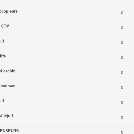
ocopieurs
0
e CTM
0
uif
0
ité
0
el cachin
0
musulman
0
uif
0
llejuif
0
CENSEURS
0