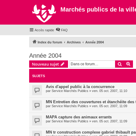
Marchés publics de la ville
Accès rapide
FAQ
Index du forum
Archives
Année 2004
Année 2004
Recher
Re
Nouveau sujet
SUJETS
Avis d'appel public à la concurrence
par
Service Marchés Publics
»
ven. 05 oct. 2007, 11:10
MN Entretien des couvertures et étanchéite des 
par
Service Marchés Publics
»
ven. 05 oct. 2007, 11:09
MAPA capture des animaux errants
par
Service Marchés Publics
»
ven. 05 oct. 2007, 11:09
MN tr construction complexe gabriel thibault pa