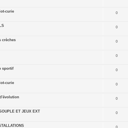
ot-curie
0
CLS
0
s crèches
0
0
 sportif
0
ot-curie
0
d'évolution
0
SOUPLE ET JEUX EXT
0
STALLATIONS
0