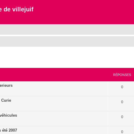
 de villejuif
cher
cherche avancée
RÉPONSES
erieurs
0
 Curie
0
véhicules
0
 été 2007
0