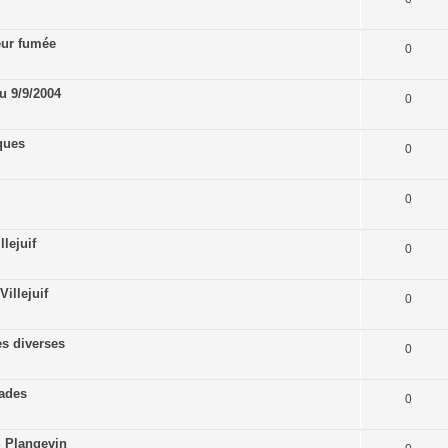
eur fumée
0
u 9/9/2004
0
ques
0
0
lejuif
0
illejuif
0
s diverses
0
çades
0
 Plangevin