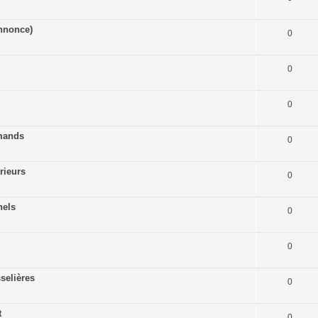
nnonce)
0
0
0
mands
0
rieurs
0
nels
0
0
selières
0
t
0