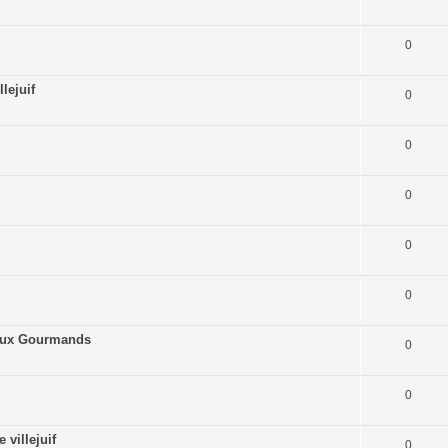
0
lejuif
0
0
0
0
S
0
aux Gourmands
0
0
villejuif
0