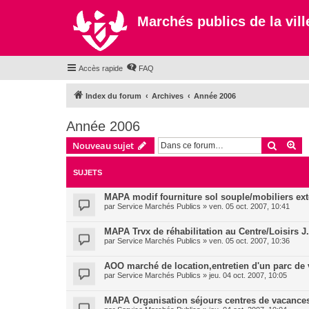
Marchés publics de la ville
Accès rapide
FAQ
Index du forum
Archives
Année 2006
Année 2006
Recher
Re
Nouveau sujet
SUJETS
MAPA modif fourniture sol souple/mobiliers ext
par
Service Marchés Publics
»
ven. 05 oct. 2007, 10:41
MAPA Trvx de réhabilitation au Centre/Loisirs J.
par
Service Marchés Publics
»
ven. 05 oct. 2007, 10:36
AOO marché de location,entretien d'un parc de 
par
Service Marchés Publics
»
jeu. 04 oct. 2007, 10:05
MAPA Organisation séjours centres de vacances