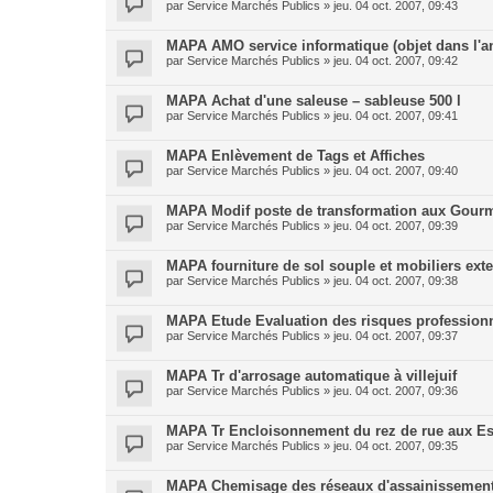
par
Service Marchés Publics
»
jeu. 04 oct. 2007, 09:43
MAPA AMO service informatique (objet dans l'a
par
Service Marchés Publics
»
jeu. 04 oct. 2007, 09:42
MAPA Achat d'une saleuse – sableuse 500 l
par
Service Marchés Publics
»
jeu. 04 oct. 2007, 09:41
MAPA Enlèvement de Tags et Affiches
par
Service Marchés Publics
»
jeu. 04 oct. 2007, 09:40
MAPA Modif poste de transformation aux Gour
par
Service Marchés Publics
»
jeu. 04 oct. 2007, 09:39
MAPA fourniture de sol souple et mobiliers exte
par
Service Marchés Publics
»
jeu. 04 oct. 2007, 09:38
MAPA Etude Evaluation des risques profession
par
Service Marchés Publics
»
jeu. 04 oct. 2007, 09:37
MAPA Tr d'arrosage automatique à villejuif
par
Service Marchés Publics
»
jeu. 04 oct. 2007, 09:36
MAPA Tr Encloisonnement du rez de rue aux Es
par
Service Marchés Publics
»
jeu. 04 oct. 2007, 09:35
MAPA Chemisage des réseaux d'assainissemen