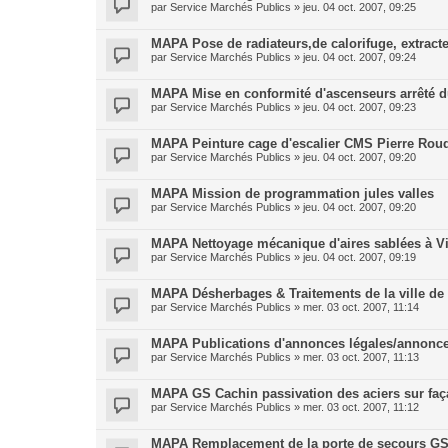
par
Service Marchés Publics
»
jeu. 04 oct. 2007, 09:25
MAPA Pose de radiateurs,de calorifuge, extract
par
Service Marchés Publics
»
jeu. 04 oct. 2007, 09:24
MAPA Mise en conformité d'ascenseurs arrêté d
par
Service Marchés Publics
»
jeu. 04 oct. 2007, 09:23
MAPA Peinture cage d'escalier CMS Pierre Rou
par
Service Marchés Publics
»
jeu. 04 oct. 2007, 09:20
MAPA Mission de programmation jules valles
par
Service Marchés Publics
»
jeu. 04 oct. 2007, 09:20
MAPA Nettoyage mécanique d'aires sablées à Vil
par
Service Marchés Publics
»
jeu. 04 oct. 2007, 09:19
MAPA Désherbages & Traitements de la ville de V
par
Service Marchés Publics
»
mer. 03 oct. 2007, 11:14
MAPA Publications d'annonces légales/annonce
par
Service Marchés Publics
»
mer. 03 oct. 2007, 11:13
MAPA GS Cachin passivation des aciers sur fa
par
Service Marchés Publics
»
mer. 03 oct. 2007, 11:12
MAPA Remplacement de la porte de secours GS