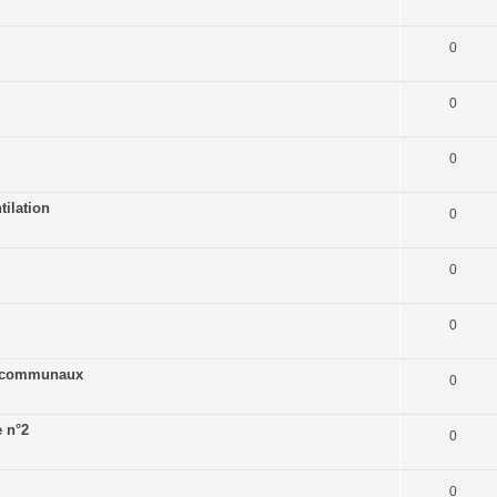
0
0
0
tilation
0
0
0
s communaux
0
e n°2
0
0