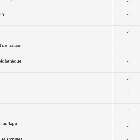
0
in
0
0
'un traceur
0
médiathèque
0
0
0
0
chauffage
0
et archives