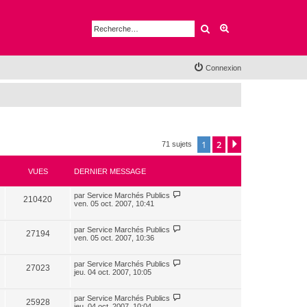
Rechercher
Recherche avancé
Connexion
1
2
Suivante
71 sujets
VUES
DERNIER MESSAGE
par
Service Marchés Publics
210420
ven. 05 oct. 2007, 10:41
par
Service Marchés Publics
27194
ven. 05 oct. 2007, 10:36
par
Service Marchés Publics
27023
jeu. 04 oct. 2007, 10:05
par
Service Marchés Publics
25928
jeu. 04 oct. 2007, 10:04