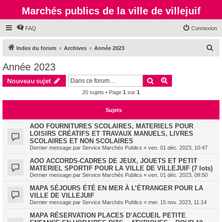
Marchés publics de la ville de villejuif
FAQ
Connexion
R
Index du forum
Archives
Année 2023
e
Année 2023
c
Rechercher
Recherche avanc
Nouveau sujet
h
20 sujets • Page
1
sur
1
e
r
Sujets
c
AOO FOURNITURES SCOLAIRES, MATERIELS POUR
h
LOISIRS CRÉATIFS ET TRAVAUX MANUELS, LIVRES
SCOLAIRES ET NON SCOLAIRES
e
Dernier message par
Service Marchés Publics
«
ven. 01 déc. 2023, 10:47
r
AOO ACCORDS-CADRES DE JEUX, JOUETS ET PETIT
MATERIEL SPORTIF POUR LA VILLE DE VILLEJUIF (7 lots)
Dernier message par
Service Marchés Publics
«
ven. 01 déc. 2023, 09:50
MAPA SÉJOURS ÉTÉ EN MER À L’ÉTRANGER POUR LA
VILLE DE VILLEJUIF
Dernier message par
Service Marchés Publics
«
mer. 15 nov. 2023, 11:14
MAPA RÉSERVATION PLACES D’ACCUEIL PETITE