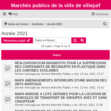
Marchés publics de la ville de villejuif
FAQ
Connexion
R
Index du forum
Archives
Année 2021
e
Année 2021
c
Rechercher
Recherche avanc
Nouveau sujet
h
28 sujets • Page
1
sur
1
e
r
Sujets
c
RÉALISATION D'UN DIAGNOSTIC POUR LA SUPPRESSION
h
DES CONTENANTS DE RÉCHAUFFE EN PLASTIQUE DANS
LES CANTINES SCOLAIRES
e
Dernier message par
Service Marchés Publics
«
ven. 12 nov. 2021, 17:27
r
MAPA AMENAGEMENTS INTERIEURS D?UNE MAISON DES
ARTS MARTIAUX
Dernier message par
Service Marchés Publics
«
ven. 12 nov. 2021, 14:13
MAPA MARCHE A LOTS SEPARES POUR LA LOCATION DE
VEHICULES DE TRANSPORT DE GROUPES AVEC ET SANS
CHAUFFEUR
Dernier message par
Service Marchés Publics
«
lun. 08 nov. 2021, 17:38