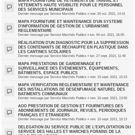
MAPA FOURNITURE DE VETEMENTS DE TRAVAIL ET
VETEMENTS HAUTE VISIBILITE POUR LE PERSONNEL
DES SERVICES MUNICIPAUX
Dernier message par
Service Marchés Publics
«
mar. 26 oct. 2021, 14:41
MAPA FOURNITURE ET MAINTENANCE D'UN SYSTEME
D'INFORMATION DE GESTION DE L'URBANISME
REGLEMENTAIRE
Dernier message par
Service Marchés Publics
«
lun. 04 oct. 2021, 16:05
RÉALISATION D'UN DIAGNOSTIC POUR LA SUPPRESSION
DES CONTENANTS DE RÉCHAUFFE EN PLASTIQUE DANS
LES CANTINES SCOLAIRES
Dernier message par
Service Marchés Publics
«
lun. 27 sept. 2021, 11:49
MAPA PRESTATIONS DE GARDIENNAGE ET
SURVEILLANCE DES ÉVÉNEMENTS, ÉQUIPEMENTS,
BÂTIMENTS, ESPACE PUBLICS
Dernier message par
Service Marchés Publics
«
mer. 15 sept. 2021, 15:23
MAPA VERIFICATION REGLEMENTAIRE ET MAINTENANCE
DES INSTALLATIONS DE DESENFUMAGE NATUREL DES
BATIMENTS COMMUNAUX
Dernier message par
Service Marchés Publics
«
ven. 10 sept. 2021, 13:50
AOO PRESTATION DE GESTION ET FOURNITURES DES
ABONNEMENTS DE JOURNAUX, REVUES, PERIODIQUES
FRANÇAIS ET ETRANGERS
Dernier message par
Service Marchés Publics
«
ven. 10 sept. 2021, 10:13
DELEGATION DU SERVICE PUBLIC DE L’EXPLOITATION DU
SERVICE DES HALLES ET MARCHES FORAINS DE LA