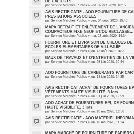
DE CALICOTS
par
Service Marchés Publics
»
ven. 02 oct. 2020, 10:15
AVIS RECTIFICATIF - AOO FOURNITURE DE 
PRESTATIONS ASSOCIÉES
par
Service Marchés Publics
»
ven. 04 sept. 2020, 15:46
MAPA RETRAIT ET ENLÈVEMENT DE L'ANCIE
COMPACTEUR FIXE NEUF ET/OU RECLASSE...
par
Service Marchés Publics
»
mar. 25 août 2020, 14:34
FOURNITURE ET LIVRAISON DE CHEQUES DE
ECOLES ELEMENTAIRES DE VILLEJUIF
par
Service Marchés Publics
»
jeu. 13 août 2020, 16:29
BAUX DE TRAVAUX ET D’ENTRETIEN DE LA VILL
par
Service Marchés Publics
»
jeu. 25 juin 2020, 10:44
AOO FOURNITURE DE CARBURANTS PAR CART
par
Service Marchés Publics
»
jeu. 18 juin 2020, 14:35
AVIS RECTIFICAT ACHAT DE FOURNITURES EP
VÊTEMENTS HAUTE VISIBILITÉ, 3 lots
par
Service Marchés Publics
»
lun. 01 juin 2020, 12:59
AOO ACHAT DE FOURNITURES EPI, DE FOUR
HAUTE VISIBILITÉ, 3 lots
par
Service Marchés Publics
»
lun. 18 mai 2020, 12:30
AVIS RECTIFICATIF - AOO MATERIEL INFORM
par
Service Marchés Publics
»
lun. 18 mai 2020, 11:14
MAPA MARCHÉ DE FOURNITURE DE PAPIERS E