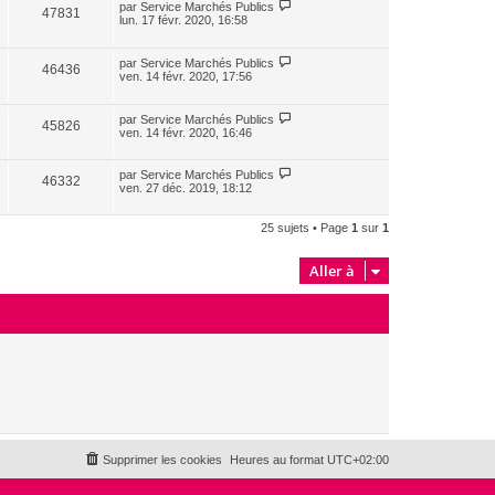
par
Service Marchés Publics
47831
lun. 17 févr. 2020, 16:58
par
Service Marchés Publics
46436
ven. 14 févr. 2020, 17:56
par
Service Marchés Publics
45826
ven. 14 févr. 2020, 16:46
par
Service Marchés Publics
46332
ven. 27 déc. 2019, 18:12
25 sujets • Page
1
sur
1
Aller à
Supprimer les cookies
Heures au format
UTC+02:00