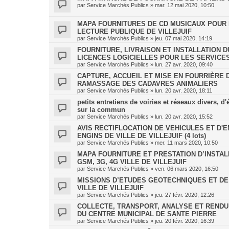
par
Service Marchés Publics
»
mar. 12 mai 2020, 10:50
MAPA FOURNITURES DE CD MUSICAUX POUR 
LECTURE PUBLIQUE DE VILLEJUIF
par
Service Marchés Publics
»
jeu. 07 mai 2020, 14:19
FOURNITURE, LIVRAISON ET INSTALLATION 
LICENCES LOGICIELLES POUR LES SERVICE
par
Service Marchés Publics
»
lun. 27 avr. 2020, 09:40
CAPTURE, ACCUEIL ET MISE EN FOURRIÈRE
RAMASSAGE DES CADAVRES ANIMALIERS
par
Service Marchés Publics
»
lun. 20 avr. 2020, 18:11
petits entretiens de voiries et réseaux divers, d
sur la commun
par
Service Marchés Publics
»
lun. 20 avr. 2020, 15:52
AVIS RECTIFLOCATION DE VEHICULES ET D'
ENGINS DE VILLE DE VILLEJUIF (4 lots)
par
Service Marchés Publics
»
mer. 11 mars 2020, 10:50
MAPA FOURNITURE ET PRESTATION D’INSTALL
GSM, 3G, 4G VILLE DE VILLEJUIF
par
Service Marchés Publics
»
ven. 06 mars 2020, 16:50
MISSIONS D’ETUDES GEOTECHNIQUES ET DE
VILLE DE VILLEJUIF
par
Service Marchés Publics
»
jeu. 27 févr. 2020, 12:26
COLLECTE, TRANSPORT, ANALYSE ET RENDU
DU CENTRE MUNICIPAL DE SANTE PIERRE
par
Service Marchés Publics
»
jeu. 20 févr. 2020, 16:39