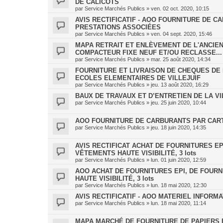
DE CALICOTS
par
Service Marchés Publics
»
ven. 02 oct. 2020, 10:15
AVIS RECTIFICATIF - AOO FOURNITURE DE 
PRESTATIONS ASSOCIÉES
par
Service Marchés Publics
»
ven. 04 sept. 2020, 15:46
MAPA RETRAIT ET ENLÈVEMENT DE L'ANCIE
COMPACTEUR FIXE NEUF ET/OU RECLASSE...
par
Service Marchés Publics
»
mar. 25 août 2020, 14:34
FOURNITURE ET LIVRAISON DE CHEQUES DE
ECOLES ELEMENTAIRES DE VILLEJUIF
par
Service Marchés Publics
»
jeu. 13 août 2020, 16:29
BAUX DE TRAVAUX ET D’ENTRETIEN DE LA VILL
par
Service Marchés Publics
»
jeu. 25 juin 2020, 10:44
AOO FOURNITURE DE CARBURANTS PAR CART
par
Service Marchés Publics
»
jeu. 18 juin 2020, 14:35
AVIS RECTIFICAT ACHAT DE FOURNITURES EP
VÊTEMENTS HAUTE VISIBILITÉ, 3 lots
par
Service Marchés Publics
»
lun. 01 juin 2020, 12:59
AOO ACHAT DE FOURNITURES EPI, DE FOUR
HAUTE VISIBILITÉ, 3 lots
par
Service Marchés Publics
»
lun. 18 mai 2020, 12:30
AVIS RECTIFICATIF - AOO MATERIEL INFORM
par
Service Marchés Publics
»
lun. 18 mai 2020, 11:14
MAPA MARCHÉ DE FOURNITURE DE PAPIERS E