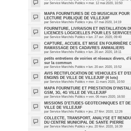
par
Service Marchés Publics
»
mar. 12 mai 2020, 10:50
MAPA FOURNITURES DE CD MUSICAUX POUR 
LECTURE PUBLIQUE DE VILLEJUIF
par
Service Marchés Publics
»
jeu. 07 mai 2020, 14:19
FOURNITURE, LIVRAISON ET INSTALLATION 
LICENCES LOGICIELLES POUR LES SERVICE
par
Service Marchés Publics
»
lun. 27 avr. 2020, 09:40
CAPTURE, ACCUEIL ET MISE EN FOURRIÈRE
RAMASSAGE DES CADAVRES ANIMALIERS
par
Service Marchés Publics
»
lun. 20 avr. 2020, 18:11
petits entretiens de voiries et réseaux divers, d
sur la commun
par
Service Marchés Publics
»
lun. 20 avr. 2020, 15:52
AVIS RECTIFLOCATION DE VEHICULES ET D'
ENGINS DE VILLE DE VILLEJUIF (4 lots)
par
Service Marchés Publics
»
mer. 11 mars 2020, 10:50
MAPA FOURNITURE ET PRESTATION D’INSTALL
GSM, 3G, 4G VILLE DE VILLEJUIF
par
Service Marchés Publics
»
ven. 06 mars 2020, 16:50
MISSIONS D’ETUDES GEOTECHNIQUES ET DE
VILLE DE VILLEJUIF
par
Service Marchés Publics
»
jeu. 27 févr. 2020, 12:26
COLLECTE, TRANSPORT, ANALYSE ET RENDU
DU CENTRE MUNICIPAL DE SANTE PIERRE
par
Service Marchés Publics
»
jeu. 20 févr. 2020, 16:39