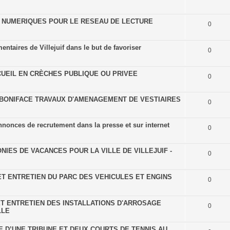
S NUMERIQUES POUR LE RESEAU DE LECTURE
0
ntaires de Villejuif dans le but de favoriser
0
CUEIL EN CRÈCHES PUBLIQUE OU PRIVEE
0
BONIFACE TRAVAUX D'AMENAGEMENT DE VESTIAIRES
0
nnonces de recrutement dans la presse et sur internet
0
IES DE VACANCES POUR LA VILLE DE VILLEJUIF -
0
ET ENTRETIEN DU PARC DES VEHICULES ET ENGINS
0
ET ENTRETIEN DES INSTALLATIONS D'ARROSAGE
0
LLE
 D’UNE TRIBUNE ET DEUX COURTS DE TENNIS AU