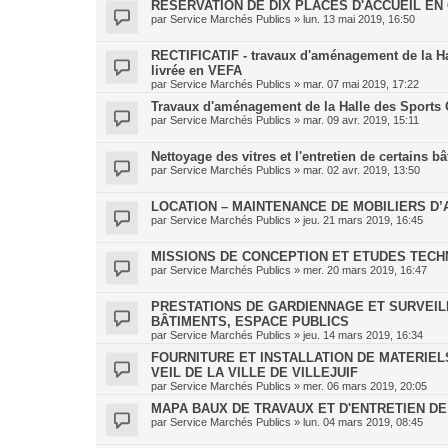
RESERVATION DE DIX PLACES D'ACCUEIL EN
par
Service Marchés Publics
»
lun. 13 mai 2019, 16:50
RECTIFICATIF - travaux d'aménagement de la Hall
livrée en VEFA
par
Service Marchés Publics
»
mar. 07 mai 2019, 17:22
Travaux d'aménagement de la Halle des Sports Co
par
Service Marchés Publics
»
mar. 09 avr. 2019, 15:11
Nettoyage des vitres et l'entretien de certains b
par
Service Marchés Publics
»
mar. 02 avr. 2019, 13:50
LOCATION – MAINTENANCE DE MOBILIERS D
par
Service Marchés Publics
»
jeu. 21 mars 2019, 16:45
MISSIONS DE CONCEPTION ET ETUDES TECHNIQ
par
Service Marchés Publics
»
mer. 20 mars 2019, 16:47
PRESTATIONS DE GARDIENNAGE ET SURVEI
BÂTIMENTS, ESPACE PUBLICS
par
Service Marchés Publics
»
jeu. 14 mars 2019, 16:34
FOURNITURE ET INSTALLATION DE MATERIE
VEIL DE LA VILLE DE VILLEJUIF
par
Service Marchés Publics
»
mer. 06 mars 2019, 20:05
MAPA BAUX DE TRAVAUX ET D'ENTRETIEN DE L
par
Service Marchés Publics
»
lun. 04 mars 2019, 08:45