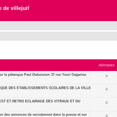
 de villejuif
cher
cherche avancée
RÉPONSES
our la pétanque Paul Dubuisson 37 rue Youri Gagarine
0
QUE DES ETABLISSEMENTS SCOLAIRES DE LA VILLE
0
EST ET RETRO ECLAIRAGE DES VITRAUX ET DU
0
on des annonces de recrutement dans la presse et sur
0