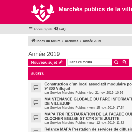
Marchés publics de la ville
Accès rapide
FAQ
Index du forum
Archives
Année 2019
Année 2019
Recher
Re
Nouveau sujet
SUJETS
Construction d’un local associatif modulaire p
94800 Villejuif
par
Service Marchés Publics
»
jeu. 21 nov. 2019, 10:36
MAINTENANCE GLOBALE DU PARC INFORMATI
DE VILLEJUIF
par
Service Marchés Publics
»
ven. 15 nov. 2019, 17:54
MAPA TRX RESTAURATION DE LA FACADE OU
CLOCHER EGLISE ST CYR STE JULITTE
par
Service Marchés Publics
»
mar. 12 nov. 2019, 11:32
Relance MAPA Prestation de services de diffusi