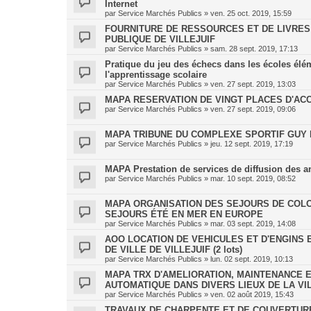
Internet
par
Service Marchés Publics
»
ven. 25 oct. 2019, 15:59
FOURNITURE DE RESSOURCES ET DE LIVRE
PUBLIQUE DE VILLEJUIF
par
Service Marchés Publics
»
sam. 28 sept. 2019, 17:13
Pratique du jeu des échecs dans les écoles éléme
l'apprentissage scolaire
par
Service Marchés Publics
»
ven. 27 sept. 2019, 13:03
MAPA RESERVATION DE VINGT PLACES D'AC
par
Service Marchés Publics
»
ven. 27 sept. 2019, 09:06
MAPA TRIBUNE DU COMPLEXE SPORTIF GUY 
par
Service Marchés Publics
»
jeu. 12 sept. 2019, 17:19
MAPA Prestation de services de diffusion des a
par
Service Marchés Publics
»
mar. 10 sept. 2019, 08:52
MAPA ORGANISATION DES SEJOURS DE COLON
SEJOURS ÉTÉ EN MER EN EUROPE
par
Service Marchés Publics
»
mar. 03 sept. 2019, 14:08
AOO LOCATION DE VEHICULES ET D'ENGINS 
DE VILLE DE VILLEJUIF (2 lots)
par
Service Marchés Publics
»
lun. 02 sept. 2019, 10:13
MAPA TRX D'AMELIORATION, MAINTENANCE 
AUTOMATIQUE DANS DIVERS LIEUX DE LA VI
par
Service Marchés Publics
»
ven. 02 août 2019, 15:43
TRAVAUX DE CHARPENTE ET DE COUVERTURE