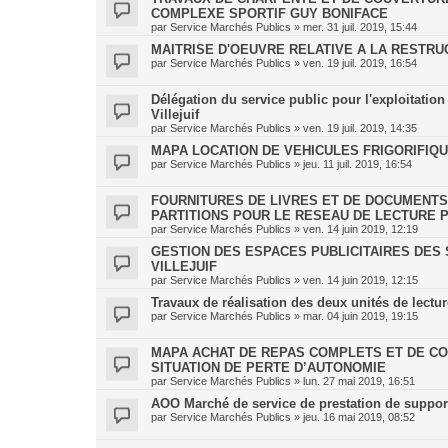
COMPLEXE SPORTIF GUY BONIFACE
par
Service Marchés Publics
»
mer. 31 juil. 2019, 15:44
MAITRISE D'OEUVRE RELATIVE A LA RESTR
par
Service Marchés Publics
»
ven. 19 juil. 2019, 16:54
Délégation du service public pour l'exploitation
Villejuif
par
Service Marchés Publics
»
ven. 19 juil. 2019, 14:35
MAPA LOCATION DE VEHICULES FRIGORIFIQ
par
Service Marchés Publics
»
jeu. 11 juil. 2019, 16:54
FOURNITURES DE LIVRES ET DE DOCUMENTS
PARTITIONS POUR LE RESEAU DE LECTURE P
par
Service Marchés Publics
»
ven. 14 juin 2019, 12:19
GESTION DES ESPACES PUBLICITAIRES DES
VILLEJUIF
par
Service Marchés Publics
»
ven. 14 juin 2019, 12:15
Travaux de réalisation des deux unités de lectu
par
Service Marchés Publics
»
mar. 04 juin 2019, 19:15
MAPA ACHAT DE REPAS COMPLETS ET DE C
SITUATION DE PERTE D’AUTONOMIE
par
Service Marchés Publics
»
lun. 27 mai 2019, 16:51
AOO Marché de service de prestation de support
par
Service Marchés Publics
»
jeu. 16 mai 2019, 08:52