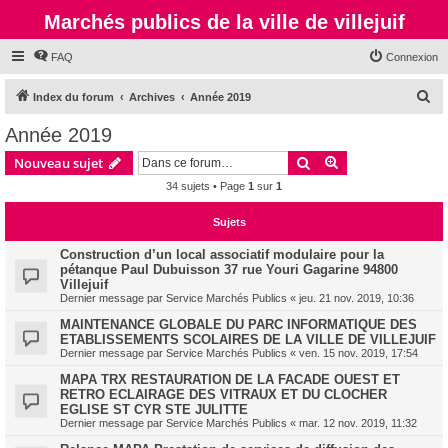
Marchés publics de la ville de villejuif
FAQ
Connexion
R
Index du forum
Archives
Année 2019
e
Année 2019
c
Rechercher
Recherche avanc
Nouveau sujet
h
34 sujets • Page
1
sur
1
e
r
Sujets
c
Construction d’un local associatif modulaire pour la
h
pétanque Paul Dubuisson 37 rue Youri Gagarine 94800
Villejuif
e
Dernier message par
Service Marchés Publics
«
jeu. 21 nov. 2019, 10:36
r
MAINTENANCE GLOBALE DU PARC INFORMATIQUE DES
ETABLISSEMENTS SCOLAIRES DE LA VILLE DE VILLEJUIF
Dernier message par
Service Marchés Publics
«
ven. 15 nov. 2019, 17:54
MAPA TRX RESTAURATION DE LA FACADE OUEST ET
RETRO ECLAIRAGE DES VITRAUX ET DU CLOCHER
EGLISE ST CYR STE JULITTE
Dernier message par
Service Marchés Publics
«
mar. 12 nov. 2019, 11:32