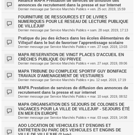
Relance MAPA Prestation de services de diffusion des
annonces de recrutement dans la presse et sur Internet
Dernier message par
Service Marchés Publics
«
ven. 25 oct. 2019, 15:59
FOURNITURE DE RESSOURCES ET DE LIVRES
NUMERIQUES POUR LE RESEAU DE LECTURE PUBLIQUE
DE VILLEJUIF
Dernier message par
Service Marchés Publics
«
sam. 28 sept. 2019, 17:13
Pratique du jeu des échecs dans les écoles élémentaires de
Villejuif dans le but de favoriser l'apprentissage scolaire
Dernier message par
Service Marchés Publics
«
ven. 27 sept. 2019, 13:03
MAPA RESERVATION DE VINGT PLACES D'ACCUEIL EN
CRÈCHES PUBLIQUE OU PRIVEE
Dernier message par
Service Marchés Publics
«
ven. 27 sept. 2019, 09:06
MAPA TRIBUNE DU COMPLEXE SPORTIF GUY BONIFACE
TRAVAUX D'AMENAGEMENT DE VESTIAIRES
Dernier message par
Service Marchés Publics
«
jeu. 12 sept. 2019, 17:19
MAPA Prestation de services de diffusion des annonces de
recrutement dans la presse et sur internet
Dernier message par
Service Marchés Publics
«
mar. 10 sept. 2019, 08:52
MAPA ORGANISATION DES SEJOURS DE COLONIES DE
VACANCES POUR LA VILLE DE VILLEJUIF - SEJOURS ÉTÉ
EN MER EN EUROPE
Dernier message par
Service Marchés Publics
«
mar. 03 sept. 2019, 14:08
AOO LOCATION DE VEHICULES ET D'ENGINS ET
ENTRETIEN DU PARC DES VEHICULES ET ENGINS DE
VILLE DE VILLEJUIF (2 lots)