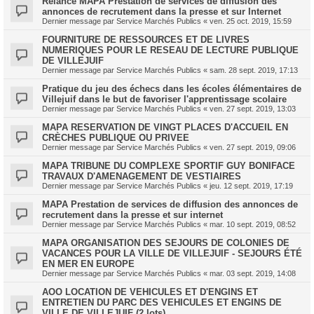
Relance MAPA Prestation de services de diffusion des
annonces de recrutement dans la presse et sur Internet
Dernier message par
Service Marchés Publics
«
ven. 25 oct. 2019, 15:59
FOURNITURE DE RESSOURCES ET DE LIVRES
NUMERIQUES POUR LE RESEAU DE LECTURE PUBLIQUE
DE VILLEJUIF
Dernier message par
Service Marchés Publics
«
sam. 28 sept. 2019, 17:13
Pratique du jeu des échecs dans les écoles élémentaires de
Villejuif dans le but de favoriser l'apprentissage scolaire
Dernier message par
Service Marchés Publics
«
ven. 27 sept. 2019, 13:03
MAPA RESERVATION DE VINGT PLACES D'ACCUEIL EN
CRÈCHES PUBLIQUE OU PRIVEE
Dernier message par
Service Marchés Publics
«
ven. 27 sept. 2019, 09:06
MAPA TRIBUNE DU COMPLEXE SPORTIF GUY BONIFACE
TRAVAUX D'AMENAGEMENT DE VESTIAIRES
Dernier message par
Service Marchés Publics
«
jeu. 12 sept. 2019, 17:19
MAPA Prestation de services de diffusion des annonces de
recrutement dans la presse et sur internet
Dernier message par
Service Marchés Publics
«
mar. 10 sept. 2019, 08:52
MAPA ORGANISATION DES SEJOURS DE COLONIES DE
VACANCES POUR LA VILLE DE VILLEJUIF - SEJOURS ÉTÉ
EN MER EN EUROPE
Dernier message par
Service Marchés Publics
«
mar. 03 sept. 2019, 14:08
AOO LOCATION DE VEHICULES ET D'ENGINS ET
ENTRETIEN DU PARC DES VEHICULES ET ENGINS DE
VILLE DE VILLEJUIF (2 lots)