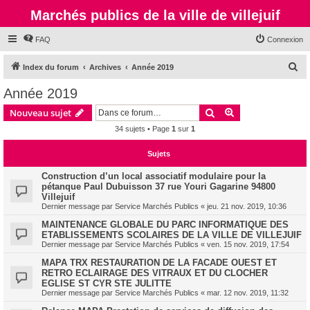
Marchés publics de la ville de villejuif
FAQ
Connexion
R
Index du forum
Archives
Année 2019
e
Année 2019
c
Rechercher
Recherche avanc
Nouveau sujet
h
34 sujets • Page
1
sur
1
e
r
Sujets
c
Construction d’un local associatif modulaire pour la
h
pétanque Paul Dubuisson 37 rue Youri Gagarine 94800
Villejuif
e
Dernier message par
Service Marchés Publics
«
jeu. 21 nov. 2019, 10:36
r
MAINTENANCE GLOBALE DU PARC INFORMATIQUE DES
ETABLISSEMENTS SCOLAIRES DE LA VILLE DE VILLEJUIF
Dernier message par
Service Marchés Publics
«
ven. 15 nov. 2019, 17:54
MAPA TRX RESTAURATION DE LA FACADE OUEST ET
RETRO ECLAIRAGE DES VITRAUX ET DU CLOCHER
EGLISE ST CYR STE JULITTE
Dernier message par
Service Marchés Publics
«
mar. 12 nov. 2019, 11:32