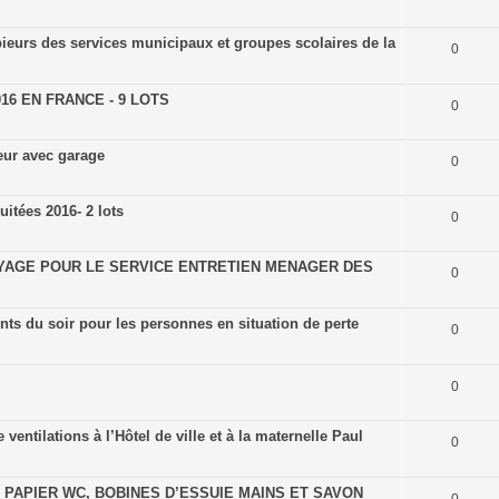
eurs des services municipaux et groupes scolaires de la
0
6 EN FRANCE - 9 LOTS
0
eur avec garage
0
itées 2016- 2 lots
0
YAGE POUR LE SERVICE ENTRETIEN MENAGER DES
0
s du soir pour les personnes en situation de perte
0
0
ntilations à l’Hôtel de ville et à la maternelle Paul
0
PAPIER WC, BOBINES D’ESSUIE MAINS ET SAVON