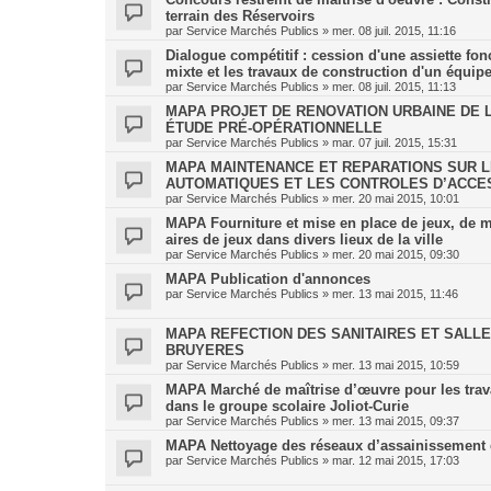
terrain des Réservoirs
par
Service Marchés Publics
»
mer. 08 juil. 2015, 11:16
Dialogue compétitif : cession d'une assiette fon
mixte et les travaux de construction d'un équip
par
Service Marchés Publics
»
mer. 08 juil. 2015, 11:13
MAPA PROJET DE RENOVATION URBAINE DE L’
ÉTUDE PRÉ-OPÉRATIONNELLE
par
Service Marchés Publics
»
mar. 07 juil. 2015, 15:31
MAPA MAINTENANCE ET REPARATIONS SUR L
AUTOMATIQUES ET LES CONTROLES D’ACCES
par
Service Marchés Publics
»
mer. 20 mai 2015, 10:01
MAPA Fourniture et mise en place de jeux, de mo
aires de jeux dans divers lieux de la ville
par
Service Marchés Publics
»
mer. 20 mai 2015, 09:30
MAPA Publication d'annonces
par
Service Marchés Publics
»
mer. 13 mai 2015, 11:46
MAPA REFECTION DES SANITAIRES ET SALLE
BRUYERES
par
Service Marchés Publics
»
mer. 13 mai 2015, 10:59
MAPA Marché de maîtrise d’œuvre pour les trava
dans le groupe scolaire Joliot-Curie
par
Service Marchés Publics
»
mer. 13 mai 2015, 09:37
MAPA Nettoyage des réseaux d’assainissement d
par
Service Marchés Publics
»
mar. 12 mai 2015, 17:03