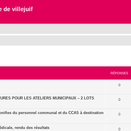
 de villejuif
cher
cherche avancée
RÉPONSES
0
URES POUR LES ATELIERS MUNICIPAUX – 2 LOTS
0
onifies du personnel communal et du CCAS à destination
0
dicale, rendu des résultats
0