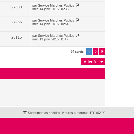
par
Service Marchés Publics
27688
mer. 14 janv. 2015, 16:33
par
Service Marchés Publics
27965
mer. 14 janv. 2015, 10:54
par
Service Marchés Publics
28115
mar. 13 janv. 2015, 11:47
1
2
Suivante
54 sujets
Aller à
Supprimer les cookies
Heures au format
UTC+02:00