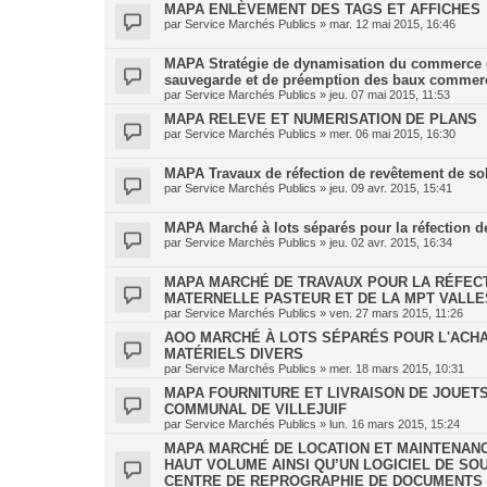
MAPA ENLÈVEMENT DES TAGS ET AFFICHES
par
Service Marchés Publics
»
mar. 12 mai 2015, 16:46
MAPA Stratégie de dynamisation du commerce de
sauvegarde et de préemption des baux commerci
par
Service Marchés Publics
»
jeu. 07 mai 2015, 11:53
MAPA RELEVE ET NUMERISATION DE PLANS
par
Service Marchés Publics
»
mer. 06 mai 2015, 16:30
MAPA Travaux de réfection de revêtement de so
par
Service Marchés Publics
»
jeu. 09 avr. 2015, 15:41
MAPA Marché à lots séparés pour la réfection de
par
Service Marchés Publics
»
jeu. 02 avr. 2015, 16:34
MAPA MARCHÉ DE TRAVAUX POUR LA RÉFECTI
MATERNELLE PASTEUR ET DE LA MPT VALLE
par
Service Marchés Publics
»
ven. 27 mars 2015, 11:26
AOO MARCHÉ À LOTS SÉPARÉS POUR L'ACHA
MATÉRIELS DIVERS
par
Service Marchés Publics
»
mer. 18 mars 2015, 10:31
MAPA FOURNITURE ET LIVRAISON DE JOUET
COMMUNAL DE VILLEJUIF
par
Service Marchés Publics
»
lun. 16 mars 2015, 15:24
MAPA MARCHÉ DE LOCATION ET MAINTENANC
HAUT VOLUME AINSI QU’UN LOGICIEL DE SO
CENTRE DE REPROGRAPHIE DE DOCUMENTS D