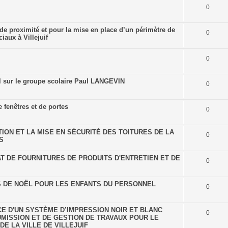
0
 proximité et pour la mise en place d’un périmètre de
0
aux à Villejuif
0
l sur le groupe scolaire Paul LANGEVIN
0
 fenêtres et de portes
0
ON ET LA MISE EN SÉCURITÉ DES TOITURES DE LA
0
S
T DE FOURNITURES DE PRODUITS D'ENTRETIEN ET DE
0
S DE NOËL POUR LES ENFANTS DU PERSONNEL
0
E D'UN SYSTÈME D’IMPRESSION NOIR ET BLANC
0
UMISSION ET DE GESTION DE TRAVAUX POUR LE
E LA VILLE DE VILLEJUIF