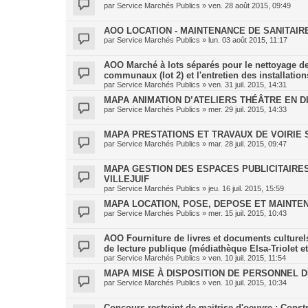
par
Service Marchés Publics
»
ven. 28 août 2015, 09:49
AOO LOCATION - MAINTENANCE DE SANITAIR
par
Service Marchés Publics
»
lun. 03 août 2015, 11:17
AOO Marché à lots séparés pour le nettoyage des 
communaux (lot 2) et l'entretien des installations
par
Service Marchés Publics
»
ven. 31 juil. 2015, 14:31
MAPA ANIMATION D’ATELIERS THÉÂTRE EN DI
par
Service Marchés Publics
»
mer. 29 juil. 2015, 14:33
MAPA PRESTATIONS ET TRAVAUX DE VOIRIE 
par
Service Marchés Publics
»
mar. 28 juil. 2015, 09:47
MAPA GESTION DES ESPACES PUBLICITAIRE
VILLEJUIF
par
Service Marchés Publics
»
jeu. 16 juil. 2015, 15:59
MAPA LOCATION, POSE, DEPOSE ET MAINTEN
par
Service Marchés Publics
»
mer. 15 juil. 2015, 10:43
AOO Fourniture de livres et documents culturels
de lecture publique (médiathèque Elsa-Triolet e
par
Service Marchés Publics
»
ven. 10 juil. 2015, 11:54
MAPA MISE À DISPOSITION DE PERSONNEL 
par
Service Marchés Publics
»
ven. 10 juil. 2015, 10:34
Concours restreint de maitrise d'oeuvre : Const