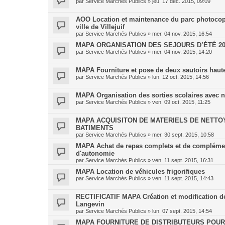
par
Service Marchés Publics
»
jeu. 17 déc. 2015, 09:09
AOO Location et maintenance du parc photocopi
ville de Villejuif
par
Service Marchés Publics
»
mer. 04 nov. 2015, 16:54
MAPA ORGANISATION DES SEJOURS D’ÉTÉ 201
par
Service Marchés Publics
»
mer. 04 nov. 2015, 14:20
MAPA Fourniture et pose de deux sautoirs haut
par
Service Marchés Publics
»
lun. 12 oct. 2015, 14:56
MAPA Organisation des sorties scolaires avec nu
par
Service Marchés Publics
»
ven. 09 oct. 2015, 11:25
MAPA ACQUISITON DE MATERIELS DE NETTO
BATIMENTS
par
Service Marchés Publics
»
mer. 30 sept. 2015, 10:58
MAPA Achat de repas complets et de complément
d'autonomie
par
Service Marchés Publics
»
ven. 11 sept. 2015, 16:31
MAPA Location de véhicules frigorifiques
par
Service Marchés Publics
»
ven. 11 sept. 2015, 14:43
RECTIFICATIF MAPA Création et modification de ve
Langevin
par
Service Marchés Publics
»
lun. 07 sept. 2015, 14:54
MAPA FOURNITURE DE DISTRIBUTEURS POUR 