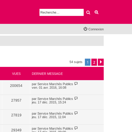
Rechercher
Recherche avancé
Connexion
1
2
Suivante
54 sujets
VUES
DERNIER MESSAGE
par
Service Marchés Publics
200654
ven. 01 avr. 2016, 16:08
par
Service Marchés Publics
27957
jeu. 17 déc. 2015, 15:24
par
Service Marchés Publics
27819
jeu. 17 déc. 2015, 11:04
par
Service Marchés Publics
29349