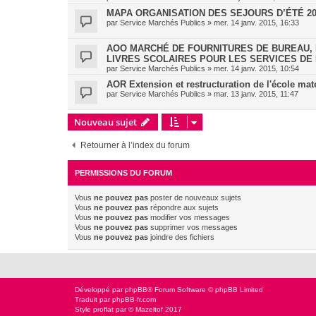
MAPA ORGANISATION DES SEJOURS D’ÉTÉ 20
par
Service Marchés Publics
»
mer. 14 janv. 2015, 16:33
AOO MARCHÉ DE FOURNITURES DE BUREAU, 
LIVRES SCOLAIRES POUR LES SERVICES DE L
par
Service Marchés Publics
»
mer. 14 janv. 2015, 10:54
AOR Extension et restructuration de l'école ma
par
Service Marchés Publics
»
mar. 13 janv. 2015, 11:47
Nouveau sujet
Retourner à l’index du forum
PERMISSIONS DU FORUM
Vous
ne pouvez pas
poster de nouveaux sujets
Vous
ne pouvez pas
répondre aux sujets
Vous
ne pouvez pas
modifier vos messages
Vous
ne pouvez pas
supprimer vos messages
Vous
ne pouvez pas
joindre des fichiers
Développé par
phpBB
® Forum Software © phpBB Limited
Traduit par
phpBB-fr.com
Style
proflat
par ©
Mazeltof
2017