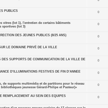
0
ES PUBLICS
0
vitres (lot 1), l'entretien de certains bâtiments
0
 sportives (lot 3)
RECTION DES JEUNES PUBLICS (8/25 ANS)
0
SUR LE DOMAINE PRIVÉ DE LA VILLE
0
S DES SUPPORTS DE COMMUNICATION DE LA VILLE DE
0
ANCE D’ILLUMINATIONS FESTIVES DE FIN D’ANNEE
0
, de supports multimédia et de partitions pour le réseau
0
t bibliothèques jeunesse Gérard-Philipe et Pasteur)»
DE REMPLACEMENT AU SEIN DES EQUIPES
0
ruction d'un nouveau groupe scolaire de 17 classes sur le