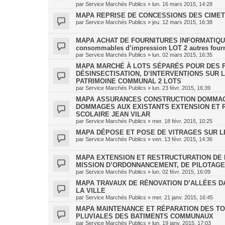
par
Service Marchés Publics
»
lun. 16 mars 2015, 14:28
MAPA REPRISE DE CONCESSIONS DES CIMETI
par
Service Marchés Publics
»
jeu. 12 mars 2015, 16:38
MAPA ACHAT DE FOURNITURES INFORMATIQUES
consommables d’impression LOT 2 autres fourn
par
Service Marchés Publics
»
lun. 02 mars 2015, 16:35
MAPA MARCHÉ À LOTS SÉPARÉS POUR DES P
DÉSINSECTISATION, D’INTERVENTIONS SUR
PATRIMOINE COMMUNAL 2 LOTS
par
Service Marchés Publics
»
lun. 23 févr. 2015, 16:39
MAPA ASSURANCES CONSTRUCTION DOMMAGE
DOMMAGES AUX EXISTANTS EXTENSION ET 
SCOLAIRE JEAN VILAR
par
Service Marchés Publics
»
mer. 18 févr. 2015, 10:25
MAPA DÉPOSE ET POSE DE VITRAGES SUR 
par
Service Marchés Publics
»
ven. 13 févr. 2015, 14:36
MAPA EXTENSION ET RESTRUCTURATION DE 
MISSION D’ORDONNANCEMENT, DE PILOTAGE 
par
Service Marchés Publics
»
lun. 02 févr. 2015, 16:09
MAPA TRAVAUX DE RÉNOVATION D’ALLÉES D
LA VILLE
par
Service Marchés Publics
»
mer. 21 janv. 2015, 16:45
MAPA MAINTENANCE ET RÉPARATION DES TO
PLUVIALES DES BATIMENTS COMMUNAUX
par
Service Marchés Publics
»
lun. 19 janv. 2015, 17:03