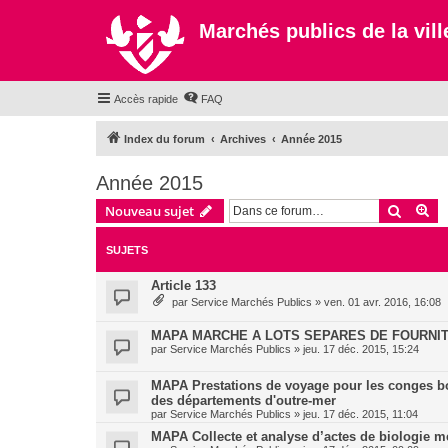
Marchés publics de la ville
Accès rapide
FAQ
Index du forum
Archives
Année 2015
Année 2015
Recher
Re
Nouveau sujet
SUJETS
Article 133
par
Service Marchés Publics
»
ven. 01 avr. 2016, 16:08
MAPA MARCHE A LOTS SEPARES DE FOURNIT
par
Service Marchés Publics
»
jeu. 17 déc. 2015, 15:24
MAPA Prestations de voyage pour les conges b
des départements d'outre-mer
par
Service Marchés Publics
»
jeu. 17 déc. 2015, 11:04
MAPA Collecte et analyse d’actes de biologie mé