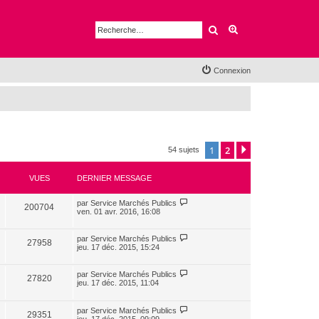
Rechercher
Recherche avancé
Connexion
1
2
Suivante
54 sujets
VUES
DERNIER MESSAGE
par
Service Marchés Publics
200704
ven. 01 avr. 2016, 16:08
par
Service Marchés Publics
27958
jeu. 17 déc. 2015, 15:24
par
Service Marchés Publics
27820
jeu. 17 déc. 2015, 11:04
par
Service Marchés Publics
29351