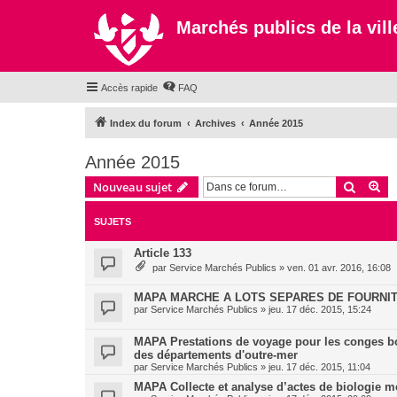
Marchés publics de la ville
Accès rapide
FAQ
Index du forum
Archives
Année 2015
Année 2015
Recher
Re
Nouveau sujet
SUJETS
Article 133
par
Service Marchés Publics
»
ven. 01 avr. 2016, 16:08
MAPA MARCHE A LOTS SEPARES DE FOURNIT
par
Service Marchés Publics
»
jeu. 17 déc. 2015, 15:24
MAPA Prestations de voyage pour les conges b
des départements d'outre-mer
par
Service Marchés Publics
»
jeu. 17 déc. 2015, 11:04
MAPA Collecte et analyse d’actes de biologie mé