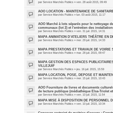
par
Service Marchés Publics
»
ven. 28 août 2015, 09:49
AOO LOCATION - MAINTENANCE DE SANITAIR
par
Service Marchés Publics
»
lun. 03 août 2015, 11:17
AOO Marché à lots séparés pour le nettoyage des 
communaux (lot 2) et l'entretien des installations
par
Service Marchés Publics
»
ven. 31 juil. 2015, 14:31
MAPA ANIMATION D’ATELIERS THÉÂTRE EN DI
par
Service Marchés Publics
»
mer. 29 juil. 2015, 14:33
MAPA PRESTATIONS ET TRAVAUX DE VOIRIE 
par
Service Marchés Publics
»
mar. 28 juil. 2015, 09:47
MAPA GESTION DES ESPACES PUBLICITAIRE
VILLEJUIF
par
Service Marchés Publics
»
jeu. 16 juil. 2015, 15:59
MAPA LOCATION, POSE, DEPOSE ET MAINTEN
par
Service Marchés Publics
»
mer. 15 juil. 2015, 10:43
AOO Fourniture de livres et documents culturels
de lecture publique (médiathèque Elsa-Triolet e
par
Service Marchés Publics
»
ven. 10 juil. 2015, 11:54
MAPA MISE À DISPOSITION DE PERSONNEL 
par
Service Marchés Publics
»
ven. 10 juil. 2015, 10:34
Concours restreint de maitrise d'oeuvre : Const