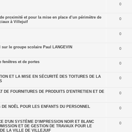
0
 proximité et pour la mise en place d’un périmètre de
0
aux à Villejuif
0
l sur le groupe scolaire Paul LANGEVIN
0
 fenêtres et de portes
0
ON ET LA MISE EN SÉCURITÉ DES TOITURES DE LA
0
S
T DE FOURNITURES DE PRODUITS D'ENTRETIEN ET DE
0
S DE NOËL POUR LES ENFANTS DU PERSONNEL
0
E D'UN SYSTÈME D’IMPRESSION NOIR ET BLANC
0
UMISSION ET DE GESTION DE TRAVAUX POUR LE
E LA VILLE DE VILLEJUIF