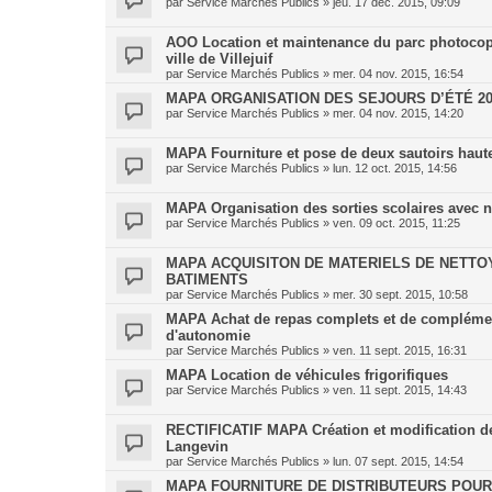
par
Service Marchés Publics
»
jeu. 17 déc. 2015, 09:09
AOO Location et maintenance du parc photocopi
ville de Villejuif
par
Service Marchés Publics
»
mer. 04 nov. 2015, 16:54
MAPA ORGANISATION DES SEJOURS D’ÉTÉ 201
par
Service Marchés Publics
»
mer. 04 nov. 2015, 14:20
MAPA Fourniture et pose de deux sautoirs haut
par
Service Marchés Publics
»
lun. 12 oct. 2015, 14:56
MAPA Organisation des sorties scolaires avec nu
par
Service Marchés Publics
»
ven. 09 oct. 2015, 11:25
MAPA ACQUISITON DE MATERIELS DE NETTO
BATIMENTS
par
Service Marchés Publics
»
mer. 30 sept. 2015, 10:58
MAPA Achat de repas complets et de complément
d'autonomie
par
Service Marchés Publics
»
ven. 11 sept. 2015, 16:31
MAPA Location de véhicules frigorifiques
par
Service Marchés Publics
»
ven. 11 sept. 2015, 14:43
RECTIFICATIF MAPA Création et modification de ve
Langevin
par
Service Marchés Publics
»
lun. 07 sept. 2015, 14:54
MAPA FOURNITURE DE DISTRIBUTEURS POUR 