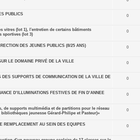
0
ES PUBLICS
0
vitres (lot 1), l'entretien de certains bâtiments
0
 sportives (lot 3)
RECTION DES JEUNES PUBLICS (8/25 ANS)
0
SUR LE DOMAINE PRIVÉ DE LA VILLE
0
S DES SUPPORTS DE COMMUNICATION DE LA VILLE DE
0
ANCE D’ILLUMINATIONS FESTIVES DE FIN D’ANNEE
0
, de supports multimédia et de partitions pour le réseau
0
t bibliothèques jeunesse Gérard-Philipe et Pasteur)»
DE REMPLACEMENT AU SEIN DES EQUIPES
0
ruction d'un nouveau groupe scolaire de 17 classes sur le