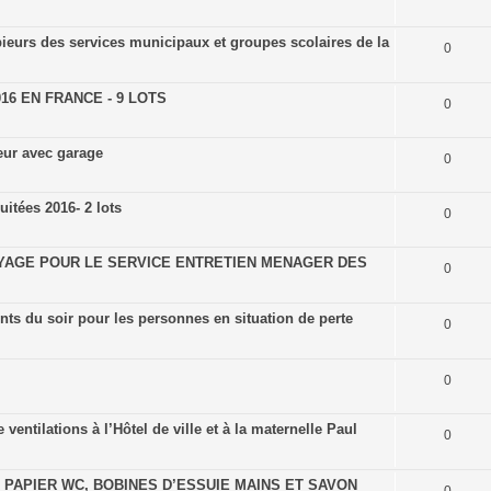
eurs des services municipaux et groupes scolaires de la
0
6 EN FRANCE - 9 LOTS
0
eur avec garage
0
itées 2016- 2 lots
0
YAGE POUR LE SERVICE ENTRETIEN MENAGER DES
0
s du soir pour les personnes en situation de perte
0
0
ntilations à l’Hôtel de ville et à la maternelle Paul
0
PAPIER WC, BOBINES D’ESSUIE MAINS ET SAVON