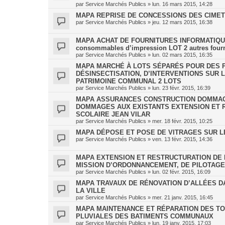
par
Service Marchés Publics
»
lun. 16 mars 2015, 14:28
MAPA REPRISE DE CONCESSIONS DES CIMETI
par
Service Marchés Publics
»
jeu. 12 mars 2015, 16:38
MAPA ACHAT DE FOURNITURES INFORMATIQUES
consommables d’impression LOT 2 autres fourn
par
Service Marchés Publics
»
lun. 02 mars 2015, 16:35
MAPA MARCHÉ À LOTS SÉPARÉS POUR DES P
DÉSINSECTISATION, D’INTERVENTIONS SUR
PATRIMOINE COMMUNAL 2 LOTS
par
Service Marchés Publics
»
lun. 23 févr. 2015, 16:39
MAPA ASSURANCES CONSTRUCTION DOMMAGE
DOMMAGES AUX EXISTANTS EXTENSION ET 
SCOLAIRE JEAN VILAR
par
Service Marchés Publics
»
mer. 18 févr. 2015, 10:25
MAPA DÉPOSE ET POSE DE VITRAGES SUR 
par
Service Marchés Publics
»
ven. 13 févr. 2015, 14:36
MAPA EXTENSION ET RESTRUCTURATION DE 
MISSION D’ORDONNANCEMENT, DE PILOTAGE 
par
Service Marchés Publics
»
lun. 02 févr. 2015, 16:09
MAPA TRAVAUX DE RÉNOVATION D’ALLÉES D
LA VILLE
par
Service Marchés Publics
»
mer. 21 janv. 2015, 16:45
MAPA MAINTENANCE ET RÉPARATION DES TO
PLUVIALES DES BATIMENTS COMMUNAUX
par
Service Marchés Publics
»
lun. 19 janv. 2015, 17:03