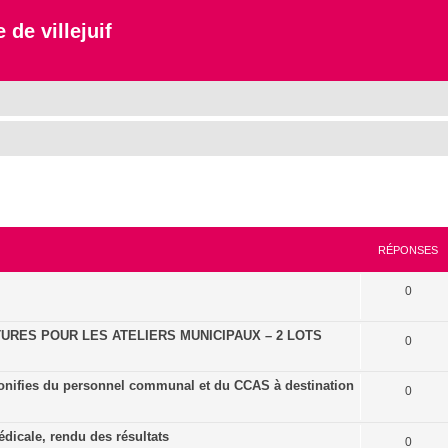
 de villejuif
cher
cherche avancée
RÉPONSES
0
URES POUR LES ATELIERS MUNICIPAUX – 2 LOTS
0
onifies du personnel communal et du CCAS à destination
0
dicale, rendu des résultats
0