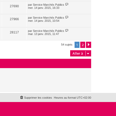
par
Service Marchés Publics
27690
mer. 14 janv. 2015, 16:33
par
Service Marchés Publics
27966
mer. 14 janv. 2015, 10:54
par
Service Marchés Publics
28117
mar. 13 janv. 2015, 11:47
1
2
Suivante
54 sujets
Aller à
Supprimer les cookies
Heures au format
UTC+02:00