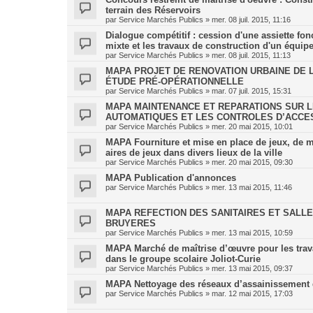
terrain des Réservoirs
par
Service Marchés Publics
»
mer. 08 juil. 2015, 11:16
Dialogue compétitif : cession d'une assiette fon
mixte et les travaux de construction d'un équip
par
Service Marchés Publics
»
mer. 08 juil. 2015, 11:13
MAPA PROJET DE RENOVATION URBAINE DE L’
ÉTUDE PRÉ-OPÉRATIONNELLE
par
Service Marchés Publics
»
mar. 07 juil. 2015, 15:31
MAPA MAINTENANCE ET REPARATIONS SUR L
AUTOMATIQUES ET LES CONTROLES D’ACCES
par
Service Marchés Publics
»
mer. 20 mai 2015, 10:01
MAPA Fourniture et mise en place de jeux, de mo
aires de jeux dans divers lieux de la ville
par
Service Marchés Publics
»
mer. 20 mai 2015, 09:30
MAPA Publication d'annonces
par
Service Marchés Publics
»
mer. 13 mai 2015, 11:46
MAPA REFECTION DES SANITAIRES ET SALLE
BRUYERES
par
Service Marchés Publics
»
mer. 13 mai 2015, 10:59
MAPA Marché de maîtrise d’œuvre pour les trava
dans le groupe scolaire Joliot-Curie
par
Service Marchés Publics
»
mer. 13 mai 2015, 09:37
MAPA Nettoyage des réseaux d’assainissement d
par
Service Marchés Publics
»
mar. 12 mai 2015, 17:03