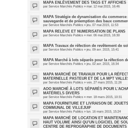
MAPA ENLÈVEMENT DES TAGS ET AFFICHES
par
Service Marchés Publics
»
mar. 12 mai 2015, 16:46
MAPA Stratégie de dynamisation du commerce de
sauvegarde et de préemption des baux commerci
par
Service Marchés Publics
»
jeu. 07 mai 2015, 11:53
MAPA RELEVE ET NUMERISATION DE PLANS
par
Service Marchés Publics
»
mer. 06 mai 2015, 16:30
MAPA Travaux de réfection de revêtement de so
par
Service Marchés Publics
»
jeu. 09 avr. 2015, 15:41
MAPA Marché à lots séparés pour la réfection de
par
Service Marchés Publics
»
jeu. 02 avr. 2015, 16:34
MAPA MARCHÉ DE TRAVAUX POUR LA RÉFECTI
MATERNELLE PASTEUR ET DE LA MPT VALLE
par
Service Marchés Publics
»
ven. 27 mars 2015, 11:26
AOO MARCHÉ À LOTS SÉPARÉS POUR L'ACHA
MATÉRIELS DIVERS
par
Service Marchés Publics
»
mer. 18 mars 2015, 10:31
MAPA FOURNITURE ET LIVRAISON DE JOUET
COMMUNAL DE VILLEJUIF
par
Service Marchés Publics
»
lun. 16 mars 2015, 15:24
MAPA MARCHÉ DE LOCATION ET MAINTENANC
HAUT VOLUME AINSI QU’UN LOGICIEL DE SO
CENTRE DE REPROGRAPHIE DE DOCUMENTS D