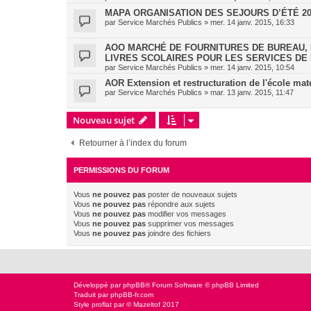
MAPA ORGANISATION DES SEJOURS D’ÉTÉ 20
par
Service Marchés Publics
»
mer. 14 janv. 2015, 16:33
AOO MARCHÉ DE FOURNITURES DE BUREAU, 
LIVRES SCOLAIRES POUR LES SERVICES DE L
par
Service Marchés Publics
»
mer. 14 janv. 2015, 10:54
AOR Extension et restructuration de l'école ma
par
Service Marchés Publics
»
mar. 13 janv. 2015, 11:47
Nouveau sujet
Retourner à l’index du forum
PERMISSIONS DU FORUM
Vous
ne pouvez pas
poster de nouveaux sujets
Vous
ne pouvez pas
répondre aux sujets
Vous
ne pouvez pas
modifier vos messages
Vous
ne pouvez pas
supprimer vos messages
Vous
ne pouvez pas
joindre des fichiers
Développé par
phpBB
® Forum Software © phpBB Limited
Traduit par
phpBB-fr.com
Style
proflat
par ©
Mazeltof
2017