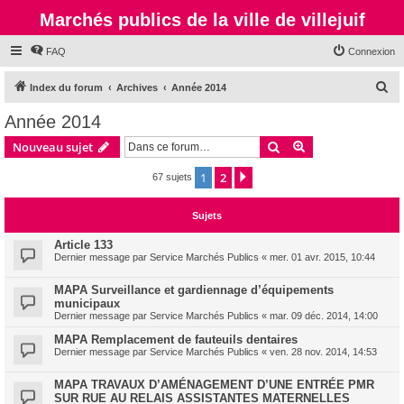
Marchés publics de la ville de villejuif
FAQ
Connexion
R
Index du forum
Archives
Année 2014
e
Année 2014
c
Rechercher
Recherche avanc
Nouveau sujet
h
e
1
2
Suivante
67 sujets
r
Sujets
c
h
Article 133
Dernier message par
Service Marchés Publics
«
mer. 01 avr. 2015, 10:44
e
r
MAPA Surveillance et gardiennage d’équipements
municipaux
Dernier message par
Service Marchés Publics
«
mar. 09 déc. 2014, 14:00
MAPA Remplacement de fauteuils dentaires
Dernier message par
Service Marchés Publics
«
ven. 28 nov. 2014, 14:53
MAPA TRAVAUX D’AMÉNAGEMENT D’UNE ENTRÉE PMR
SUR RUE AU RELAIS ASSISTANTES MATERNELLES