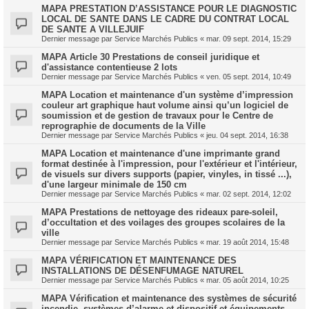
MAPA PRESTATION D’ASSISTANCE POUR LE DIAGNOSTIC
LOCAL DE SANTE DANS LE CADRE DU CONTRAT LOCAL
DE SANTE A VILLEJUIF
Dernier message par
Service Marchés Publics
«
mar. 09 sept. 2014, 15:29
MAPA Article 30 Prestations de conseil juridique et
d'assistance contentieuse 2 lots
Dernier message par
Service Marchés Publics
«
ven. 05 sept. 2014, 10:49
MAPA Location et maintenance d'un système d’impression
couleur art graphique haut volume ainsi qu’un logiciel de
soumission et de gestion de travaux pour le Centre de
reprographie de documents de la Ville
Dernier message par
Service Marchés Publics
«
jeu. 04 sept. 2014, 16:38
MAPA Location et maintenance d'une imprimante grand
format destinée à l'impression, pour l'extérieur et l'intérieur,
de visuels sur divers supports (papier, vinyles, in tissé ...),
d'une largeur minimale de 150 cm
Dernier message par
Service Marchés Publics
«
mar. 02 sept. 2014, 12:02
MAPA Prestations de nettoyage des rideaux pare-soleil,
d’occultation et des voilages des groupes scolaires de la
ville
Dernier message par
Service Marchés Publics
«
mar. 19 août 2014, 15:48
MAPA VÉRIFICATION ET MAINTENANCE DES
INSTALLATIONS DE DÉSENFUMAGE NATUREL
Dernier message par
Service Marchés Publics
«
mar. 05 août 2014, 10:25
MAPA Vérification et maintenance des systèmes de sécurité
incendie, systèmes d’alarme et dispositif et équipements