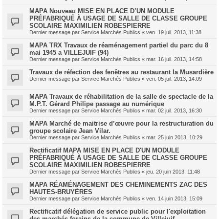
MAPA Nouveau MISE EN PLACE D’UN MODULE
PRÉFABRIQUÉ À USAGE DE SALLE DE CLASSE GROUPE
SCOLAIRE MAXIMILIEN ROBESPIERRE
Dernier message par
Service Marchés Publics
«
ven. 19 juil. 2013, 11:38
MAPA TRX Travaux de réaménagement partiel du parc du 8
mai 1945 a VILLEJUIF (94)
Dernier message par
Service Marchés Publics
«
mar. 16 juil. 2013, 14:58
Travaux de réfection des fenêtres au restaurant la Musardière
Dernier message par
Service Marchés Publics
«
ven. 05 juil. 2013, 14:09
MAPA Travaux de réhabilitation de la salle de spectacle de la
M.P.T. Gérard Philipe passage au numérique
Dernier message par
Service Marchés Publics
«
mar. 02 juil. 2013, 16:30
MAPA Marché de maitrise d’œuvre pour la restructuration du
groupe scolaire Jean Vilar.
Dernier message par
Service Marchés Publics
«
mar. 25 juin 2013, 10:29
Rectificatif MAPA MISE EN PLACE D'UN MODULE
PRÉFABRIQUÉ À USAGE DE SALLE DE CLASSE GROUPE
SCOLAIRE MAXIMILIEN ROBESPIERRE
Dernier message par
Service Marchés Publics
«
jeu. 20 juin 2013, 11:48
MAPA RÉAMÉNAGEMENT DES CHEMINEMENTS ZAC DES
HAUTES-BRUYÈRES
Dernier message par
Service Marchés Publics
«
ven. 14 juin 2013, 15:09
Rectificatif délégation de service public pour l'exploitation
des marchés forains de la commune de Villejuif