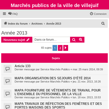
Marchés publics de la ville de villejuif
FAQ
Connexion
R
Index du forum
Archives
Année 2013
e
Année 2013
c
Rechercher
Recherche avanc
Nouveau sujet
h
e
1
2
Suivante
65 sujets
r
Sujets
c
h
Article 133
Dernier message par
Service Marchés Publics
«
mar. 25 mars 2014, 09:39
e
r
MAPA ORGANISATION DES SEJOURS D’ÉTÉ 2014
Dernier message par
Service Marchés Publics
«
jeu. 21 nov. 2013, 16:26
MAPA FOURNITURE DE VÊTEMENTS DE TRAVAIL POUR
L'ENSEMBLE DU PERSONNEL DE LA VILLE
Dernier message par
Service Marchés Publics
«
lun. 18 nov. 2013, 15:53
MAPA TRAVAUX DE RÉFECTION DES FENÊTRES ET DES
PORTES MAISONS DES SPORTS