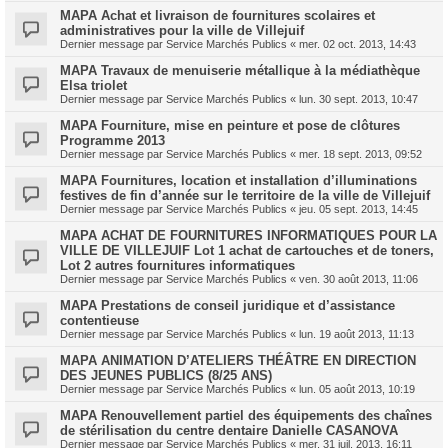
MAPA Achat et livraison de fournitures scolaires et
administratives pour la ville de Villejuif
Dernier message par
Service Marchés Publics
«
mer. 02 oct. 2013, 14:43
MAPA Travaux de menuiserie métallique à la médiathèque
Elsa triolet
Dernier message par
Service Marchés Publics
«
lun. 30 sept. 2013, 10:47
MAPA Fourniture, mise en peinture et pose de clôtures
Programme 2013
Dernier message par
Service Marchés Publics
«
mer. 18 sept. 2013, 09:52
MAPA Fournitures, location et installation d’illuminations
festives de fin d’année sur le territoire de la ville de Villejuif
Dernier message par
Service Marchés Publics
«
jeu. 05 sept. 2013, 14:45
MAPA ACHAT DE FOURNITURES INFORMATIQUES POUR LA
VILLE DE VILLEJUIF Lot 1 achat de cartouches et de toners,
Lot 2 autres fournitures informatiques
Dernier message par
Service Marchés Publics
«
ven. 30 août 2013, 11:06
MAPA Prestations de conseil juridique et d’assistance
contentieuse
Dernier message par
Service Marchés Publics
«
lun. 19 août 2013, 11:13
MAPA ANIMATION D’ATELIERS THÉÂTRE EN DIRECTION
DES JEUNES PUBLICS (8/25 ANS)
Dernier message par
Service Marchés Publics
«
lun. 05 août 2013, 10:19
MAPA Renouvellement partiel des équipements des chaînes
de stérilisation du centre dentaire Danielle CASANOVA
Dernier message par
Service Marchés Publics
«
mer. 31 juil. 2013, 16:11