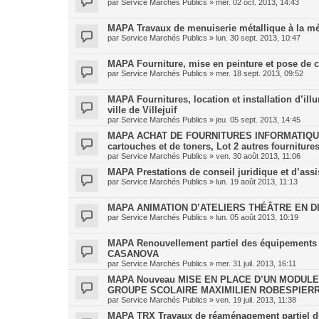
par
Service Marchés Publics
»
mer. 02 oct. 2013, 14:43
MAPA Travaux de menuiserie métallique à la méd
par
Service Marchés Publics
»
lun. 30 sept. 2013, 10:47
MAPA Fourniture, mise en peinture et pose de
par
Service Marchés Publics
»
mer. 18 sept. 2013, 09:52
MAPA Fournitures, location et installation d’illu
ville de Villejuif
par
Service Marchés Publics
»
jeu. 05 sept. 2013, 14:45
MAPA ACHAT DE FOURNITURES INFORMATIQUES
cartouches et de toners, Lot 2 autres fourniture
par
Service Marchés Publics
»
ven. 30 août 2013, 11:06
MAPA Prestations de conseil juridique et d’ass
par
Service Marchés Publics
»
lun. 19 août 2013, 11:13
MAPA ANIMATION D’ATELIERS THÉÂTRE EN DI
par
Service Marchés Publics
»
lun. 05 août 2013, 10:19
MAPA Renouvellement partiel des équipements de
CASANOVA
par
Service Marchés Publics
»
mer. 31 juil. 2013, 16:11
MAPA Nouveau MISE EN PLACE D’UN MODUL
GROUPE SCOLAIRE MAXIMILIEN ROBESPIER
par
Service Marchés Publics
»
ven. 19 juil. 2013, 11:38
MAPA TRX Travaux de réaménagement partiel du