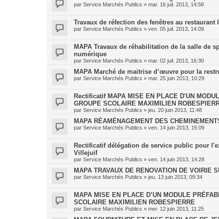
par
Service Marchés Publics
»
mar. 16 juil. 2013, 14:58
Travaux de réfection des fenêtres au restaurant 
par
Service Marchés Publics
»
ven. 05 juil. 2013, 14:09
MAPA Travaux de réhabilitation de la salle de s
numérique
par
Service Marchés Publics
»
mar. 02 juil. 2013, 16:30
MAPA Marché de maitrise d’œuvre pour la restru
par
Service Marchés Publics
»
mar. 25 juin 2013, 10:29
Rectificatif MAPA MISE EN PLACE D'UN MO
GROUPE SCOLAIRE MAXIMILIEN ROBESPIER
par
Service Marchés Publics
»
jeu. 20 juin 2013, 11:48
MAPA RÉAMÉNAGEMENT DES CHEMINEMENTS
par
Service Marchés Publics
»
ven. 14 juin 2013, 15:09
Rectificatif délégation de service public pour 
Villejuif
par
Service Marchés Publics
»
ven. 14 juin 2013, 14:28
MAPA TRAVAUX DE RENOVATION DE VOIRIE SU
par
Service Marchés Publics
»
jeu. 13 juin 2013, 09:34
MAPA MISE EN PLACE D’UN MODULE PRÉFAB
SCOLAIRE MAXIMILIEN ROBESPIERRE
par
Service Marchés Publics
»
mer. 12 juin 2013, 11:25