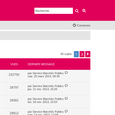
Rechercher
Recherche avancé
Connexion
1
2
Suivante
65 sujets
VUES
DERNIER MESSAGE
par
Service Marchés Publics
232750
mar. 25 mars 2014, 09:39
par
Service Marchés Publics
28797
jeu. 21 nov. 2013, 16:26
par
Service Marchés Publics
28381
lun. 18 nov. 2013, 15:53
par
Service Marchés Publics
28812
mar. 12 nov. 2013, 12:58