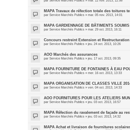
par
Service Marchés Publics
»
mar. 12 nov. 2013, 12:58
MAPA Travaux de réfection totale des toitures te
par
Service Marchés Publics
»
mar. 05 nov. 2013, 14:01
MAPA GARDIENNAGE DE BÂTIMENTS SOUMIS
par
Service Marchés Publics
»
mar. 29 oct. 2013, 16:11
Concours restreint Extension et Restructuration
par
Service Marchés Publics
»
jeu. 24 oct. 2013, 10:26
AOO Marchés des assurances
par
Service Marchés Publics
»
jeu. 17 oct. 2013, 09:35
MAPA FOURNITURE DE FONTAINES À EAU POU
par
Service Marchés Publics
»
mer. 16 oct. 2013, 13:33
MAPA ORGANISATION DE CLASSES VILLE 201
par
Service Marchés Publics
»
ven. 04 oct. 2013, 14:33
AOO FOURNITURES POUR LES ATELIERS MUNI
par
Service Marchés Publics
»
jeu. 03 oct. 2013, 16:57
MAPA Réfection du ravalement de façade au r
par
Service Marchés Publics
»
jeu. 03 oct. 2013, 14:32
MAPA Achat et livraison de fournitures scolaires 