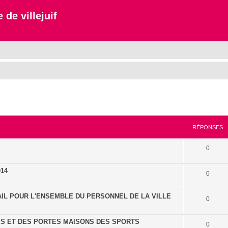
 de villejuif
cher
cherche avancée
RÉPONSES
0
14
0
IL POUR L'ENSEMBLE DU PERSONNEL DE LA VILLE
0
ES ET DES PORTES MAISONS DES SPORTS
0