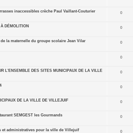
rrasses inaccessibles crèche Paul Vaillant-Couturier
0
 À DÉMOLITION
0
 de la maternelle du groupe scolaire Jean Vilar
0
0
R L'ENSEMBLE DES SITES MUNICIPAUX DE LA VILLE
0
4
0
CIPAUX DE LA VILLE DE VILLEJUIF
0
estaurant SEMGEST les Gourmands
0
et administratives pour la ville de Villejuif
0