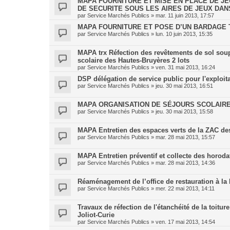
MAPA FOURNITURE ET MISE EN PLACE DE J
DE SECURITE SOUS LES AIRES DE JEUX DANS
par
Service Marchés Publics
»
mar. 11 juin 2013, 17:57
MAPA FOURNITURE ET POSE D’UN BARDAGE
par
Service Marchés Publics
»
lun. 10 juin 2013, 15:35
MAPA trx Réfection des revêtements de sol soupl
scolaire des Hautes-Bruyères 2 lots
par
Service Marchés Publics
»
ven. 31 mai 2013, 16:24
DSP délégation de service public pour l'exploit
par
Service Marchés Publics
»
jeu. 30 mai 2013, 16:51
MAPA ORGANISATION DE SÉJOURS SCOLAIRE
par
Service Marchés Publics
»
jeu. 30 mai 2013, 15:58
MAPA Entretien des espaces verts de la ZAC de
par
Service Marchés Publics
»
mar. 28 mai 2013, 15:57
MAPA Entretien préventif et collecte des horodat
par
Service Marchés Publics
»
mar. 28 mai 2013, 14:36
Réaménagement de l’office de restauration à la 
par
Service Marchés Publics
»
mer. 22 mai 2013, 14:11
Travaux de réfection de l'étanchéité de la toit
Joliot-Curie
par
Service Marchés Publics
»
ven. 17 mai 2013, 14:54