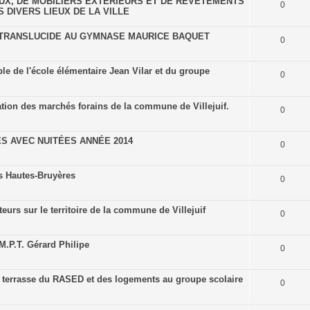
EUX, DE MOBILIERS EXTERIEURS ET DE REVETEMENTS
0
 DIVERS LIEUX DE LA VILLE
 TRANSLUCIDE AU GYMNASE MAURICE BAQUET
0
e de l'école élémentaire Jean Vilar et du groupe
0
ation des marchés forains de la commune de Villejuif.
0
S AVEC NUITÉES ANNÉE 2014
0
s Hautes-Bruyères
0
eurs sur le territoire de la commune de Villejuif
0
M.P.T. Gérard Philipe
0
ure terrasse du RASED et des logements au groupe scolaire
0