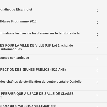
iathèque Elsa triolet
0
 clôtures Programme 2013
0
minations festives de fin d’année sur le territoire de la
0
 POUR LA VILLE DE VILLEJUIF Lot 1 achat de
0
s informatiques
istance contentieuse
0
RECTION DES JEUNES PUBLICS (8/25 ANS)
0
s chaînes de stérilisation du centre dentaire Danielle
0
E PRÉFABRIQUÉ À USAGE DE SALLE DE CLASSE
0
RE
 parc du 8 mai 1945 a VILLEJUIF (94)