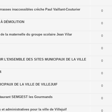
rrasses inaccessibles crèche Paul Vaillant-Couturier
0
 À DÉMOLITION
0
 de la maternelle du groupe scolaire Jean Vilar
0
0
R L'ENSEMBLE DES SITES MUNICIPAUX DE LA VILLE
0
4
0
CIPAUX DE LA VILLE DE VILLEJUIF
0
estaurant SEMGEST les Gourmands
0
et administratives pour la ville de Villejuif
0