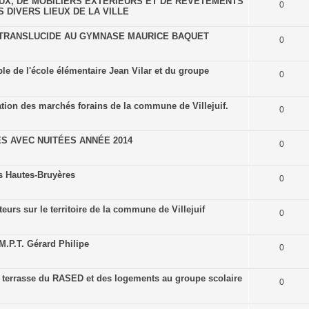
EUX, DE MOBILIERS EXTERIEURS ET DE REVETEMENTS
0
 DIVERS LIEUX DE LA VILLE
 TRANSLUCIDE AU GYMNASE MAURICE BAQUET
0
e de l'école élémentaire Jean Vilar et du groupe
0
ation des marchés forains de la commune de Villejuif.
0
S AVEC NUITÉES ANNÉE 2014
0
s Hautes-Bruyères
0
eurs sur le territoire de la commune de Villejuif
0
M.P.T. Gérard Philipe
0
ure terrasse du RASED et des logements au groupe scolaire
0