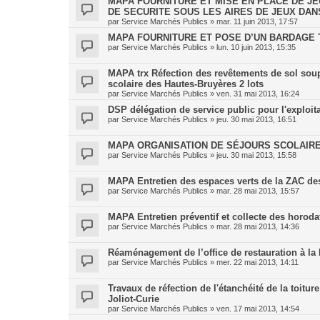
MAPA FOURNITURE ET MISE EN PLACE DE J
DE SECURITE SOUS LES AIRES DE JEUX DANS
par
Service Marchés Publics
»
mar. 11 juin 2013, 17:57
MAPA FOURNITURE ET POSE D’UN BARDAGE
par
Service Marchés Publics
»
lun. 10 juin 2013, 15:35
MAPA trx Réfection des revêtements de sol soupl
scolaire des Hautes-Bruyères 2 lots
par
Service Marchés Publics
»
ven. 31 mai 2013, 16:24
DSP délégation de service public pour l'exploit
par
Service Marchés Publics
»
jeu. 30 mai 2013, 16:51
MAPA ORGANISATION DE SÉJOURS SCOLAIRE
par
Service Marchés Publics
»
jeu. 30 mai 2013, 15:58
MAPA Entretien des espaces verts de la ZAC de
par
Service Marchés Publics
»
mar. 28 mai 2013, 15:57
MAPA Entretien préventif et collecte des horodat
par
Service Marchés Publics
»
mar. 28 mai 2013, 14:36
Réaménagement de l’office de restauration à la 
par
Service Marchés Publics
»
mer. 22 mai 2013, 14:11
Travaux de réfection de l'étanchéité de la toit
Joliot-Curie
par
Service Marchés Publics
»
ven. 17 mai 2013, 14:54