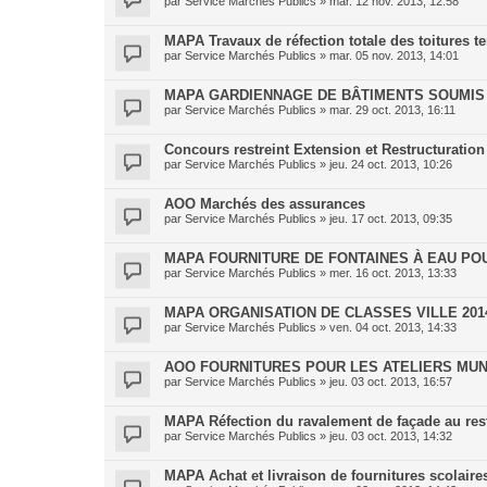
par
Service Marchés Publics
»
mar. 12 nov. 2013, 12:58
MAPA Travaux de réfection totale des toitures te
par
Service Marchés Publics
»
mar. 05 nov. 2013, 14:01
MAPA GARDIENNAGE DE BÂTIMENTS SOUMIS
par
Service Marchés Publics
»
mar. 29 oct. 2013, 16:11
Concours restreint Extension et Restructuration
par
Service Marchés Publics
»
jeu. 24 oct. 2013, 10:26
AOO Marchés des assurances
par
Service Marchés Publics
»
jeu. 17 oct. 2013, 09:35
MAPA FOURNITURE DE FONTAINES À EAU POU
par
Service Marchés Publics
»
mer. 16 oct. 2013, 13:33
MAPA ORGANISATION DE CLASSES VILLE 201
par
Service Marchés Publics
»
ven. 04 oct. 2013, 14:33
AOO FOURNITURES POUR LES ATELIERS MUNI
par
Service Marchés Publics
»
jeu. 03 oct. 2013, 16:57
MAPA Réfection du ravalement de façade au r
par
Service Marchés Publics
»
jeu. 03 oct. 2013, 14:32
MAPA Achat et livraison de fournitures scolaires 