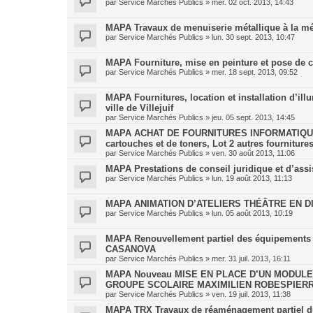
par
Service Marchés Publics
»
mer. 02 oct. 2013, 14:43
MAPA Travaux de menuiserie métallique à la méd
par
Service Marchés Publics
»
lun. 30 sept. 2013, 10:47
MAPA Fourniture, mise en peinture et pose de
par
Service Marchés Publics
»
mer. 18 sept. 2013, 09:52
MAPA Fournitures, location et installation d’illu
ville de Villejuif
par
Service Marchés Publics
»
jeu. 05 sept. 2013, 14:45
MAPA ACHAT DE FOURNITURES INFORMATIQUES
cartouches et de toners, Lot 2 autres fourniture
par
Service Marchés Publics
»
ven. 30 août 2013, 11:06
MAPA Prestations de conseil juridique et d’ass
par
Service Marchés Publics
»
lun. 19 août 2013, 11:13
MAPA ANIMATION D’ATELIERS THÉÂTRE EN DI
par
Service Marchés Publics
»
lun. 05 août 2013, 10:19
MAPA Renouvellement partiel des équipements de
CASANOVA
par
Service Marchés Publics
»
mer. 31 juil. 2013, 16:11
MAPA Nouveau MISE EN PLACE D’UN MODUL
GROUPE SCOLAIRE MAXIMILIEN ROBESPIER
par
Service Marchés Publics
»
ven. 19 juil. 2013, 11:38
MAPA TRX Travaux de réaménagement partiel du