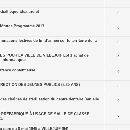
iathèque Elsa triolet
0
 clôtures Programme 2013
0
minations festives de fin d’année sur le territoire de la
0
 POUR LA VILLE DE VILLEJUIF Lot 1 achat de
0
s informatiques
istance contentieuse
0
RECTION DES JEUNES PUBLICS (8/25 ANS)
0
s chaînes de stérilisation du centre dentaire Danielle
0
E PRÉFABRIQUÉ À USAGE DE SALLE DE CLASSE
0
RE
 parc du 8 mai 1945 a VILLEJUIF (94)