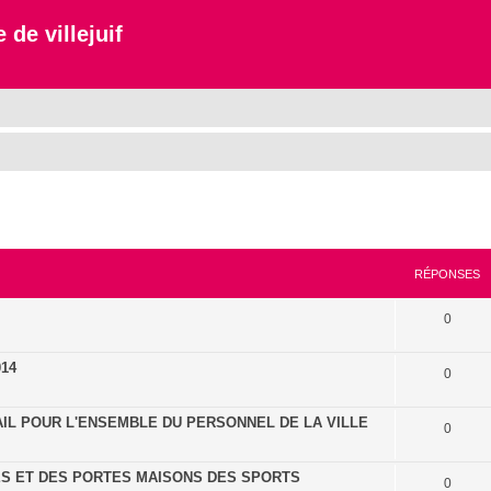
 de villejuif
cher
cherche avancée
RÉPONSES
0
14
0
IL POUR L'ENSEMBLE DU PERSONNEL DE LA VILLE
0
ES ET DES PORTES MAISONS DES SPORTS
0