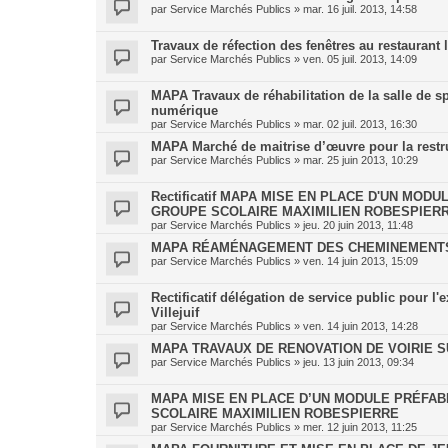
par
Service Marchés Publics
»
mar. 16 juil. 2013, 14:58
Travaux de réfection des fenêtres au restaurant 
par
Service Marchés Publics
»
ven. 05 juil. 2013, 14:09
MAPA Travaux de réhabilitation de la salle de s
numérique
par
Service Marchés Publics
»
mar. 02 juil. 2013, 16:30
MAPA Marché de maitrise d’œuvre pour la restru
par
Service Marchés Publics
»
mar. 25 juin 2013, 10:29
Rectificatif MAPA MISE EN PLACE D'UN MO
GROUPE SCOLAIRE MAXIMILIEN ROBESPIER
par
Service Marchés Publics
»
jeu. 20 juin 2013, 11:48
MAPA RÉAMÉNAGEMENT DES CHEMINEMENTS
par
Service Marchés Publics
»
ven. 14 juin 2013, 15:09
Rectificatif délégation de service public pour 
Villejuif
par
Service Marchés Publics
»
ven. 14 juin 2013, 14:28
MAPA TRAVAUX DE RENOVATION DE VOIRIE SU
par
Service Marchés Publics
»
jeu. 13 juin 2013, 09:34
MAPA MISE EN PLACE D’UN MODULE PRÉFAB
SCOLAIRE MAXIMILIEN ROBESPIERRE
par
Service Marchés Publics
»
mer. 12 juin 2013, 11:25