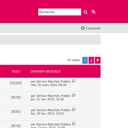
Rechercher
Recherche avancé
Connexion
1
2
Suivante
65 sujets
VUES
DERNIER MESSAGE
par
Service Marchés Publics
232250
mar. 25 mars 2014, 09:39
par
Service Marchés Publics
28782
jeu. 21 nov. 2013, 16:26
par
Service Marchés Publics
28361
lun. 18 nov. 2013, 15:53
par
Service Marchés Publics
28792
mar. 12 nov. 2013, 12:58