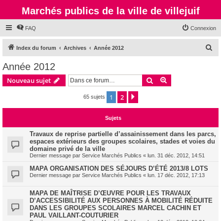
Marchés publics de la ville de villejuif
FAQ
Connexion
R
Index du forum
Archives
Année 2012
e
Année 2012
c
Rechercher
Recherche avanc
Nouveau sujet
h
e
1
2
Suivante
65 sujets
r
Sujets
c
h
Travaux de reprise partielle d’assainissement dans les parcs,
espaces extérieurs des groupes scolaires, stades et voies du
e
domaine privé de la ville
r
Dernier message par
Service Marchés Publics
«
lun. 31 déc. 2012, 14:51
MAPA ORGANISATION DES SÉJOURS D’ÉTÉ 2013/8 LOTS
Dernier message par
Service Marchés Publics
«
lun. 17 déc. 2012, 17:13
MAPA DE MAÎTRISE D’ŒUVRE POUR LES TRAVAUX
D’ACCESSIBILITÉ AUX PERSONNES À MOBILITÉ RÉDUITE
DANS LES GROUPES SCOLAIRES MARCEL CACHIN ET
PAUL VAILLANT-COUTURIER