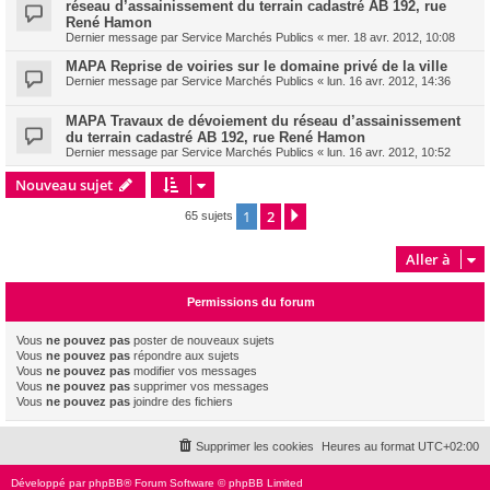
réseau d’assainissement du terrain cadastré AB 192, rue
René Hamon
Dernier message par
Service Marchés Publics
«
mer. 18 avr. 2012, 10:08
MAPA Reprise de voiries sur le domaine privé de la ville
Dernier message par
Service Marchés Publics
«
lun. 16 avr. 2012, 14:36
MAPA Travaux de dévoiement du réseau d’assainissement
du terrain cadastré AB 192, rue René Hamon
Dernier message par
Service Marchés Publics
«
lun. 16 avr. 2012, 10:52
Nouveau sujet
1
2
Suivante
65 sujets
Aller à
Permissions du forum
Vous
ne pouvez pas
poster de nouveaux sujets
Vous
ne pouvez pas
répondre aux sujets
Vous
ne pouvez pas
modifier vos messages
Vous
ne pouvez pas
supprimer vos messages
Vous
ne pouvez pas
joindre des fichiers
Supprimer les cookies
Heures au format
UTC+02:00
Développé par
phpBB
® Forum Software © phpBB Limited