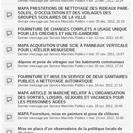
Dernier message par
Service Marchés Publics
«
lun. 10 déc. 2012, 10:24
MAPA PRESTATIONS DE NETTOYAGE DES RIDEAUX PARE-
SOLEIL, D’OCCULTATION ET DES VOILAGES DES
GROUPES SCOLAIRES DE LA VILLE
Dernier message par
Service Marchés Publics
«
mer. 05 déc. 2012, 15:19
FOURNITURE DE CHANGES COMPLETS A USAGE UNIQUE
POUR LES CRÈCHES ET HALTE-GARDERIE
Dernier message par
Service Marchés Publics
«
lun. 12 nov. 2012, 15:40
MAPA ACQUISITION D’UNE SCIE À PANNEAUX VERTICALE
POUR L’ATELIER MENUISERIE
Dernier message par
Service Marchés Publics
«
mer. 07 nov. 2012, 15:57
dépose et pose de vitrages sur les batiments communaux
Dernier message par
Service Marchés Publics
«
lun. 05 nov. 2012, 17:24
FOURNITURE ET MISE EN SERVICE DE DEUX SANITAIRES
PUBLICS A NETTOYAGE AUTOMATIQUE
Dernier message par
Service Marchés Publics
«
jeu. 18 oct. 2012, 17:12
MAPA ARTICLE 30 MARCHÉ RELATIF À L'ORGANISATION
DES SORTIES, LOISIRS, SÉJOURS ET VACANCES POUR
LES PERSONNES ÂGÉES
Dernier message par
Service Marchés Publics
«
jeu. 18 oct. 2012, 10:49
MAPA Fourniture, mise en peinture et pose de clôtures
Dernier message par
Service Marchés Publics
«
mer. 10 oct. 2012, 16:50
Mise en place d’un observatoire de la politique locale de