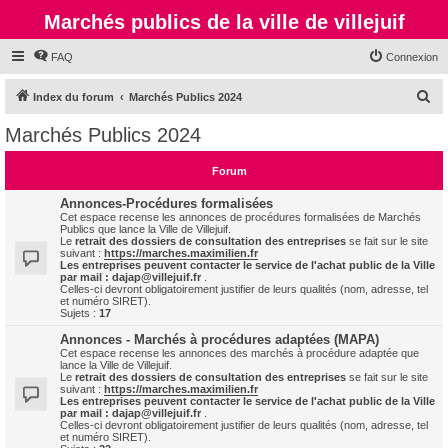
Marchés publics de la ville de villejuif
FAQ
Connexion
R
Index du forum
Marchés Publics 2024
e
Marchés Publics 2024
c
h
Forum
e
Annonces-Procédures formalisées
r
Cet espace recense les annonces de procédures formalisées de Marchés
Publics que lance la Ville de Villejuif.
c
Le
retrait des dossiers de consultation des entreprises
se fait sur le site
suivant :
https://marches.maximilien.fr
h
Les entreprises peuvent contacter le service de l'achat public de la Ville
par mail :
dajap@villejuif.fr
.
e
Celles-ci devront obligatoirement justifier de leurs qualités (nom, adresse, tel
et numéro SIRET).
r
Sujets :
17
Annonces - Marchés à procédures adaptées (MAPA)
Cet espace recense les annonces des marchés à procédure adaptée que
lance la Ville de Villejuif.
Le
retrait des dossiers de consultation des entreprises
se fait sur le site
suivant :
https://marches.maximilien.fr
Les entreprises peuvent contacter le service de l'achat public de la Ville
par mail :
dajap@villejuif.fr
.
Celles-ci devront obligatoirement justifier de leurs qualités (nom, adresse, tel
et numéro SIRET).