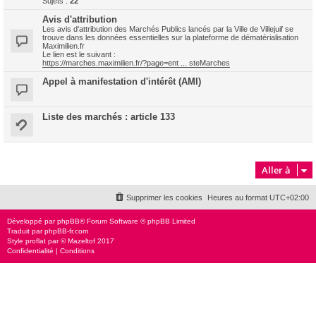
Sujets :
22
Avis d'attribution
Les avis d'attribution des Marchés Publics lancés par la Ville de Villejuif se
trouve dans les données essentielles sur la plateforme de dématérialisation
Maximilien.fr
Le lien est le suivant :
https://marches.maximilien.fr/?page=ent ... steMarches
Appel à manifestation d'intérêt (AMI)
Liste des marchés : article 133
Aller à
Supprimer les cookies
Heures au format
UTC+02:00
Développé par
phpBB
® Forum Software © phpBB Limited
Traduit par
phpBB-fr.com
Style
proflat
par ©
Mazeltof
2017
Confidentialité
|
Conditions