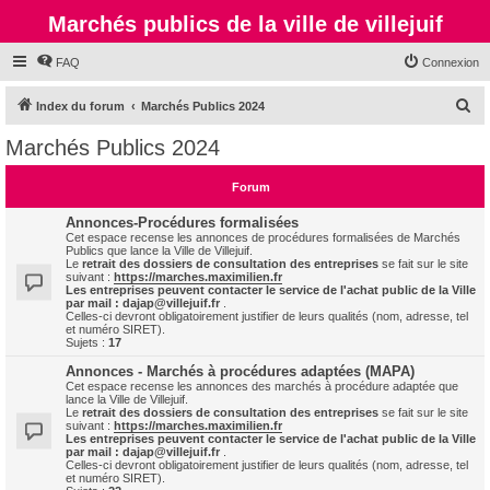
Marchés publics de la ville de villejuif
FAQ
Connexion
R
Index du forum
Marchés Publics 2024
e
Marchés Publics 2024
c
h
Forum
e
Annonces-Procédures formalisées
r
Cet espace recense les annonces de procédures formalisées de Marchés
Publics que lance la Ville de Villejuif.
c
Le
retrait des dossiers de consultation des entreprises
se fait sur le site
suivant :
https://marches.maximilien.fr
h
Les entreprises peuvent contacter le service de l'achat public de la Ville
par mail :
dajap@villejuif.fr
.
e
Celles-ci devront obligatoirement justifier de leurs qualités (nom, adresse, tel
et numéro SIRET).
r
Sujets :
17
Annonces - Marchés à procédures adaptées (MAPA)
Cet espace recense les annonces des marchés à procédure adaptée que
lance la Ville de Villejuif.
Le
retrait des dossiers de consultation des entreprises
se fait sur le site
suivant :
https://marches.maximilien.fr
Les entreprises peuvent contacter le service de l'achat public de la Ville
par mail :
dajap@villejuif.fr
.
Celles-ci devront obligatoirement justifier de leurs qualités (nom, adresse, tel
et numéro SIRET).