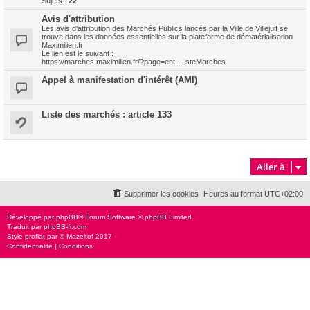
Sujets :
22
Avis d'attribution
Les avis d'attribution des Marchés Publics lancés par la Ville de Villejuif se
trouve dans les données essentielles sur la plateforme de dématérialisation
Maximilien.fr
Le lien est le suivant :
https://marches.maximilien.fr/?page=ent ... steMarches
Appel à manifestation d'intérêt (AMI)
Liste des marchés : article 133
Aller à
Supprimer les cookies
Heures au format
UTC+02:00
Développé par
phpBB
® Forum Software © phpBB Limited
Traduit par
phpBB-fr.com
Style
proflat
par ©
Mazeltof
2017
Confidentialité
|
Conditions