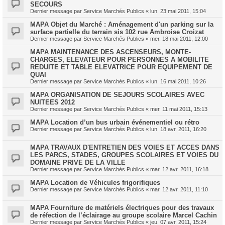
SECOURS
Dernier message par
Service Marchés Publics
«
lun. 23 mai 2011, 15:04
MAPA Objet du Marché : Aménagement d'un parking sur la
surface partielle du terrain sis 102 rue Ambroise Croizat
Dernier message par
Service Marchés Publics
«
mer. 18 mai 2011, 12:00
MAPA MAINTENANCE DES ASCENSEURS, MONTE-
CHARGES, ELEVATEUR POUR PERSONNES A MOBILITE
REDUITE ET TABLE ELEVATRICE POUR EQUIPEMENT DE
QUAI
Dernier message par
Service Marchés Publics
«
lun. 16 mai 2011, 10:26
MAPA ORGANISATION DE SEJOURS SCOLAIRES AVEC
NUITEES 2012
Dernier message par
Service Marchés Publics
«
mer. 11 mai 2011, 15:13
MAPA Location d’un bus urbain événementiel ou rétro
Dernier message par
Service Marchés Publics
«
lun. 18 avr. 2011, 16:20
MAPA TRAVAUX D'ENTRETIEN DES VOIES ET ACCES DANS
LES PARCS, STADES, GROUPES SCOLAIRES ET VOIES DU
DOMAINE PRIVE DE LA VILLE
Dernier message par
Service Marchés Publics
«
mar. 12 avr. 2011, 16:18
MAPA Location de Véhicules frigorifiques
Dernier message par
Service Marchés Publics
«
mar. 12 avr. 2011, 11:10
MAPA Fourniture de matériels électriques pour des travaux
de réfection de l’éclairage au groupe scolaire Marcel Cachin
Dernier message par
Service Marchés Publics
«
jeu. 07 avr. 2011, 15:24