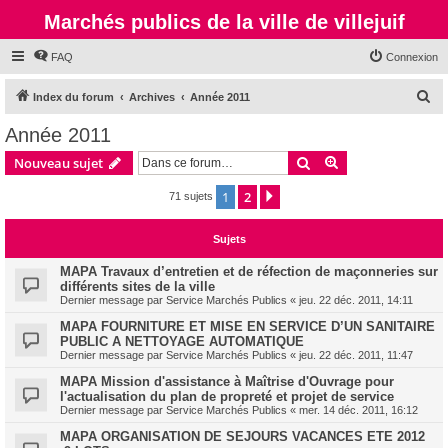
Marchés publics de la ville de villejuif
FAQ
Connexion
R
Index du forum
Archives
Année 2011
e
Année 2011
c
Rechercher
Recherche avanc
Nouveau sujet
h
e
1
2
Suivante
71 sujets
r
Sujets
c
h
MAPA Travaux d’entretien et de réfection de maçonneries sur
différents sites de la ville
e
Dernier message par
Service Marchés Publics
«
jeu. 22 déc. 2011, 14:11
r
MAPA FOURNITURE ET MISE EN SERVICE D’UN SANITAIRE
PUBLIC A NETTOYAGE AUTOMATIQUE
Dernier message par
Service Marchés Publics
«
jeu. 22 déc. 2011, 11:47
MAPA Mission d'assistance à Maîtrise d'Ouvrage pour
l'actualisation du plan de propreté et projet de service
Dernier message par
Service Marchés Publics
«
mer. 14 déc. 2011, 16:12
MAPA ORGANISATION DE SEJOURS VACANCES ETE 2012