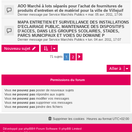
AOO Marché à lots séparés pour l'achat de fournitures de
produits d'entretien et de matériel pour la ville de Villejuif
Dernier message par
Service Marchés Publics
«
mar. 05 avr. 2011, 17:06
MAPA ENTRETIEN ET SURVEILLANCE DES INSTALLATIONS
D’ECLAIRAGE PUBLIC, MAINTENANCE DES DISPOSITIFS
D’ACCES, DANS LES GROUPES SCOLAIRES, STADES,
PARCS MUNICIPAUX ET VOIES DU DOMAINE P
Dernier message par
Service Marchés Publics
«
lun. 04 avr. 2011, 17:07
Nouveau sujet
1
2
Suivante
71 sujets
Aller à
Permissions du forum
Vous
ne pouvez pas
poster de nouveaux sujets
Vous
ne pouvez pas
répondre aux sujets
Vous
ne pouvez pas
modifier vos messages
Vous
ne pouvez pas
supprimer vos messages
Vous
ne pouvez pas
joindre des fichiers
Supprimer les cookies
Heures au format
UTC+02:00
Développé par
phpBB
® Forum Software © phpBB Limited