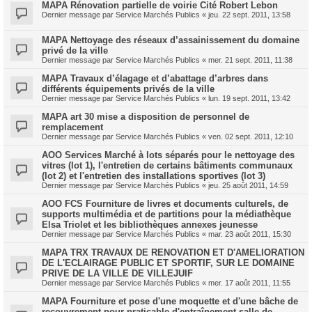
MAPA Rénovation partielle de voirie Cité Robert Lebon
Dernier message par
Service Marchés Publics
«
jeu. 22 sept. 2011, 13:58
MAPA Nettoyage des réseaux d’assainissement du domaine
privé de la ville
Dernier message par
Service Marchés Publics
«
mer. 21 sept. 2011, 11:38
MAPA Travaux d’élagage et d’abattage d’arbres dans
différents équipements privés de la ville
Dernier message par
Service Marchés Publics
«
lun. 19 sept. 2011, 13:42
MAPA art 30 mise a disposition de personnel de
remplacement
Dernier message par
Service Marchés Publics
«
ven. 02 sept. 2011, 12:10
AOO Services Marché à lots séparés pour le nettoyage des
vitres (lot 1), l'entretien de certains bâtiments communaux
(lot 2) et l'entretien des installations sportives (lot 3)
Dernier message par
Service Marchés Publics
«
jeu. 25 août 2011, 14:59
AOO FCS Fourniture de livres et documents culturels, de
supports multimédia et de partitions pour la médiathèque
Elsa Triolet et les bibliothèques annexes jeunesse
Dernier message par
Service Marchés Publics
«
mar. 23 août 2011, 15:30
MAPA TRX TRAVAUX DE RENOVATION ET D'AMELIORATION
DE L'ECLAIRAGE PUBLIC ET SPORTIF, SUR LE DOMAINE
PRIVE DE LA VILLE DE VILLEJUIF
Dernier message par
Service Marchés Publics
«
mer. 17 août 2011, 11:55
MAPA Fourniture et pose d'une moquette et d'une bâche de
recouvrement pour praticable d'entraînement salle de