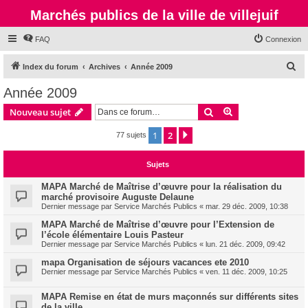
Marchés publics de la ville de villejuif
FAQ
Connexion
R
Index du forum
Archives
Année 2009
e
Année 2009
c
Rechercher
Recherche avanc
Nouveau sujet
h
e
1
2
Suivante
77 sujets
r
Sujets
c
h
MAPA Marché de Maîtrise d’œuvre pour la réalisation du
marché provisoire Auguste Delaune
e
Dernier message par
Service Marchés Publics
«
mar. 29 déc. 2009, 10:38
r
MAPA Marché de Maîtrise d’œuvre pour l’Extension de
l’école élémentaire Louis Pasteur
Dernier message par
Service Marchés Publics
«
lun. 21 déc. 2009, 09:42
mapa Organisation de séjours vacances ete 2010
Dernier message par
Service Marchés Publics
«
ven. 11 déc. 2009, 10:25
MAPA Remise en état de murs maçonnés sur différents sites
de la ville