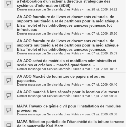
à l'élaboration d'un schéma directeur stratégique des
systèmes d'information (SDSI)
Dernier message par
Service Marchés Publics
«
mar. 28 juil. 2009, 14:22
AA AOO fourniture de livres et documents culturels, de
supports multimédia et de partitions pour la médiathèque
Elsa Triolet et les bibliothèques annexes jeunesse. lot
infructueux
Dernier message par
Service Marchés Publics
«
mar. 07 juil. 2009, 15:20
AA AOO fourniture de livres et documents culturels, de
supports multimédia et de partitions pour la médiathèque
Elsa Triolet et les bibliothèques annexes jeunesse.
Dernier message par
Service Marchés Publics
«
mar. 07 juil. 2009, 15:09
AA AOO achat de matériels et mobiliers administratifs et
scolaires et crèches ~ marché quadriennal ~
Dernier message par
Service Marchés Publics
«
mar. 07 juil. 2009, 10:07
AA AOO Marché de fourniture de papiers et autres
papeteries.
Dernier message par
Service Marchés Publics
«
mar. 07 juil. 2009, 09:40
AA AOO marché à lots séparés pour la location d'autocars
Dernier message par
Service Marchés Publics
«
mar. 07 juil. 2009, 09:25
MAPA Travaux de génie civil pour l'installation de modules
provisoires
Dernier message par
Service Marchés Publics
«
ven. 03 juil. 2009, 09:08
MAPA Réfection partielle de l’étanchéité de la toiture terrasse
de la maternelle Karl Marx