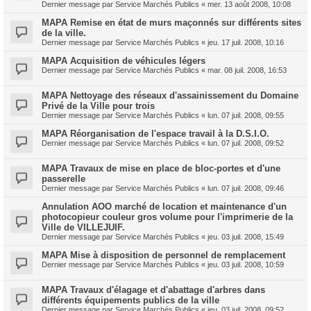
Dernier message par
Service Marchés Publics
«
mer. 13 août 2008, 10:08
MAPA Remise en état de murs maçonnés sur différents sites
de la ville.
Dernier message par
Service Marchés Publics
«
jeu. 17 juil. 2008, 10:16
MAPA Acquisition de véhicules légers
Dernier message par
Service Marchés Publics
«
mar. 08 juil. 2008, 16:53
MAPA Nettoyage des réseaux d'assainissement du Domaine
Privé de la Ville pour trois
Dernier message par
Service Marchés Publics
«
lun. 07 juil. 2008, 09:55
MAPA Réorganisation de l'espace travail à la D.S.I.O.
Dernier message par
Service Marchés Publics
«
lun. 07 juil. 2008, 09:52
MAPA Travaux de mise en place de bloc-portes et d'une
passerelle
Dernier message par
Service Marchés Publics
«
lun. 07 juil. 2008, 09:46
Annulation AOO marché de location et maintenance d'un
photocopieur couleur gros volume pour l'imprimerie de la
Ville de VILLEJUIF.
Dernier message par
Service Marchés Publics
«
jeu. 03 juil. 2008, 15:49
MAPA Mise à disposition de personnel de remplacement
Dernier message par
Service Marchés Publics
«
jeu. 03 juil. 2008, 10:59
MAPA Travaux d'élagage et d'abattage d'arbres dans
différents équipements publics de la ville
Dernier message par
Service Marchés Publics
«
jeu. 03 juil. 2008, 09:52