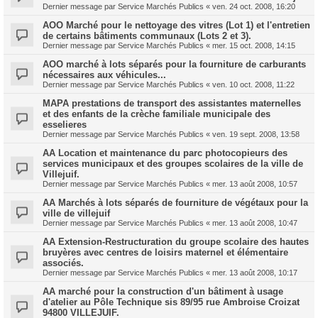
Dernier message par
Service Marchés Publics
«
ven. 24 oct. 2008, 16:20
AOO Marché pour le nettoyage des vitres (Lot 1) et l'entretien
de certains bâtiments communaux (Lots 2 et 3).
Dernier message par
Service Marchés Publics
«
mer. 15 oct. 2008, 14:15
AOO marché à lots séparés pour la fourniture de carburants
nécessaires aux véhicules...
Dernier message par
Service Marchés Publics
«
ven. 10 oct. 2008, 11:22
MAPA prestations de transport des assistantes maternelles
et des enfants de la crèche familiale municipale des
esselieres
Dernier message par
Service Marchés Publics
«
ven. 19 sept. 2008, 13:58
AA Location et maintenance du parc photocopieurs des
services municipaux et des groupes scolaires de la ville de
Villejuif.
Dernier message par
Service Marchés Publics
«
mer. 13 août 2008, 10:57
AA Marchés à lots séparés de fourniture de végétaux pour la
ville de villejuif
Dernier message par
Service Marchés Publics
«
mer. 13 août 2008, 10:47
AA Extension-Restructuration du groupe scolaire des hautes
bruyères avec centres de loisirs maternel et élémentaire
associés.
Dernier message par
Service Marchés Publics
«
mer. 13 août 2008, 10:17
AA marché pour la construction d'un bâtiment à usage
d'atelier au Pôle Technique sis 89/95 rue Ambroise Croizat
94800 VILLEJUIF.