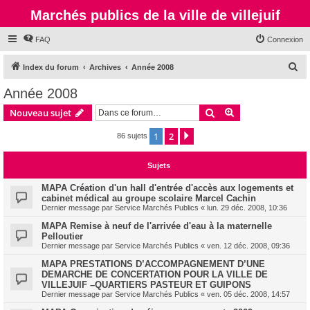
Marchés publics de la ville de villejuif
FAQ
Connexion
R
Index du forum
Archives
Année 2008
e
Année 2008
c
Rechercher
Recherche avanc
Nouveau sujet
h
e
1
2
Suivante
86 sujets
r
Sujets
c
h
MAPA Création d'un hall d'entrée d'accès aux logements et
cabinet médical au groupe scolaire Marcel Cachin
e
Dernier message par
Service Marchés Publics
«
lun. 29 déc. 2008, 10:36
r
MAPA Remise à neuf de l'arrivée d'eau à la maternelle
Pelloutier
Dernier message par
Service Marchés Publics
«
ven. 12 déc. 2008, 09:36
MAPA PRESTATIONS D’ACCOMPAGNEMENT D’UNE
DEMARCHE DE CONCERTATION POUR LA VILLE DE
VILLEJUIF –QUARTIERS PASTEUR ET GUIPONS
Dernier message par
Service Marchés Publics
«
ven. 05 déc. 2008, 14:57