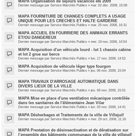
MAPA Organisation de séjours vacances ete 2009
Dernier message par
Service Marchés Publics
«
mar. 02 déc. 2008, 15:08
MAPA FOURNITURE DE CHANGES COMPLETS A USAGE
UNIQUE POUR LES CRECHES ET HALTE GARDERIE
Dernier message par
Service Marchés Publics
«
mar. 25 nov. 2008, 16:31
MAPA ACCUEIL EN FOURRIERE DES ANIMAUX ERRANTS
ET/OU DANGEREUX
Dernier message par
Service Marchés Publics
«
mer. 19 nov. 2008, 10:54
MAPA Acquisition d'un véhicule lourd - lot 1 chassis cabine
et lot 2 grue sur berce
Dernier message par
Service Marchés Publics
«
lun. 17 nov. 2008, 14:52
MAPA Acquisition de véhicule léger type fourgon
Dernier message par
Service Marchés Publics
«
jeu. 06 nov. 2008, 15:04
MAPA TRAVAUX D'ARROSAGE AUTOMATIQUE DANS
DIVERS LIEUX DE LA VILLE
Dernier message par
Service Marchés Publics
«
jeu. 06 nov. 2008, 15:01
MAPA Mise en place d'une ventilation mécanique contrôlée
dans les sanitaires de l'élémentaire Jean Vilar
Dernier message par
Service Marchés Publics
«
lun. 03 nov. 2008, 14:41
MAPA Désherbages et Traitements de la ville de Villejuif
Dernier message par
Service Marchés Publics
«
mer. 29 oct. 2008, 11:16
MAPA Prestation de désinsectisation et de dératisation sur
l’ensemble des bâtiments communaux de la ville de villejuif