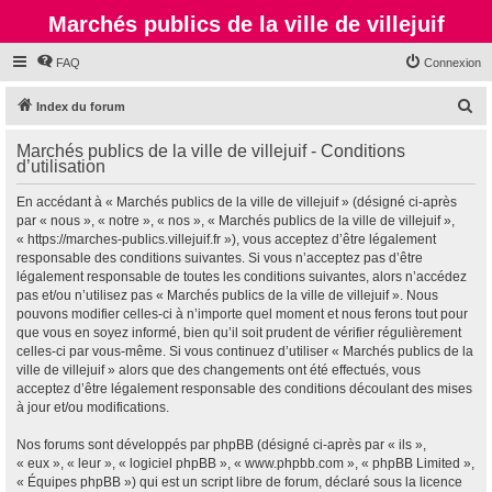
Marchés publics de la ville de villejuif
FAQ
Connexion
R
Index du forum
e
Marchés publics de la ville de villejuif - Conditions
c
d’utilisation
h
En accédant à « Marchés publics de la ville de villejuif » (désigné ci-après
e
par « nous », « notre », « nos », « Marchés publics de la ville de villejuif »,
r
« https://marches-publics.villejuif.fr »), vous acceptez d’être légalement
responsable des conditions suivantes. Si vous n’acceptez pas d’être
c
légalement responsable de toutes les conditions suivantes, alors n’accédez
h
pas et/ou n’utilisez pas « Marchés publics de la ville de villejuif ». Nous
pouvons modifier celles-ci à n’importe quel moment et nous ferons tout pour
e
que vous en soyez informé, bien qu’il soit prudent de vérifier régulièrement
r
celles-ci par vous-même. Si vous continuez d’utiliser « Marchés publics de la
ville de villejuif » alors que des changements ont été effectués, vous
acceptez d’être légalement responsable des conditions découlant des mises
à jour et/ou modifications.
Nos forums sont développés par phpBB (désigné ci-après par « ils »,
« eux », « leur », « logiciel phpBB », « www.phpbb.com », « phpBB Limited »,
« Équipes phpBB ») qui est un script libre de forum, déclaré sous la licence