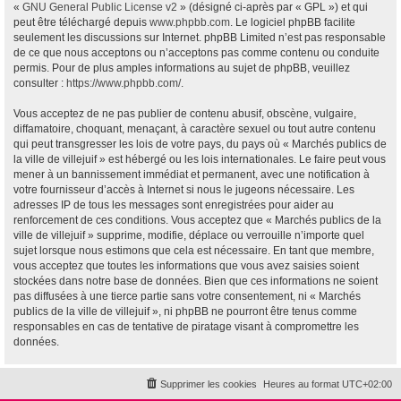
«
GNU General Public License v2
» (désigné ci-après par « GPL ») et qui
peut être téléchargé depuis
www.phpbb.com
. Le logiciel phpBB facilite
seulement les discussions sur Internet. phpBB Limited n’est pas responsable
de ce que nous acceptons ou n’acceptons pas comme contenu ou conduite
permis. Pour de plus amples informations au sujet de phpBB, veuillez
consulter :
https://www.phpbb.com/
.
Vous acceptez de ne pas publier de contenu abusif, obscène, vulgaire,
diffamatoire, choquant, menaçant, à caractère sexuel ou tout autre contenu
qui peut transgresser les lois de votre pays, du pays où « Marchés publics de
la ville de villejuif » est hébergé ou les lois internationales. Le faire peut vous
mener à un bannissement immédiat et permanent, avec une notification à
votre fournisseur d’accès à Internet si nous le jugeons nécessaire. Les
adresses IP de tous les messages sont enregistrées pour aider au
renforcement de ces conditions. Vous acceptez que « Marchés publics de la
ville de villejuif » supprime, modifie, déplace ou verrouille n’importe quel
sujet lorsque nous estimons que cela est nécessaire. En tant que membre,
vous acceptez que toutes les informations que vous avez saisies soient
stockées dans notre base de données. Bien que ces informations ne soient
pas diffusées à une tierce partie sans votre consentement, ni « Marchés
publics de la ville de villejuif », ni phpBB ne pourront être tenus comme
responsables en cas de tentative de piratage visant à compromettre les
données.
Supprimer les cookies
Heures au format
UTC+02:00