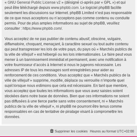
«
GNU General Public License v2
» (désigné ci-après par « GPL ») et qui
peut être téléchargé depuis
www.phpbb.com
. Le logiciel phpBB facilite
seulement les discussions sur Internet. phpBB Limited n’est pas responsable
de ce que nous acceptons ou n’acceptons pas comme contenu ou conduite
permis. Pour de plus amples informations au sujet de phpBB, veuillez
consulter :
https://www.phpbb.com/
.
Vous acceptez de ne pas publier de contenu abusif, obscène, vulgaire,
diffamatoire, choquant, menaçant, à caractère sexuel ou tout autre contenu
qui peut transgresser les lois de votre pays, du pays où « Marchés publics de
la ville de villejuif » est hébergé ou les lois internationales. Le faire peut vous
mener à un bannissement immédiat et permanent, avec une notification à
votre fournisseur d’accès à Internet si nous le jugeons nécessaire. Les
adresses IP de tous les messages sont enregistrées pour aider au
renforcement de ces conditions. Vous acceptez que « Marchés publics de la
ville de villejuif » supprime, modifie, déplace ou verrouille n’importe quel
sujet lorsque nous estimons que cela est nécessaire. En tant que membre,
vous acceptez que toutes les informations que vous avez saisies soient
stockées dans notre base de données. Bien que ces informations ne soient
pas diffusées à une tierce partie sans votre consentement, ni « Marchés
publics de la ville de villejuif », ni phpBB ne pourront être tenus comme
responsables en cas de tentative de piratage visant à compromettre les
données.
Supprimer les cookies
Heures au format
UTC+02:00