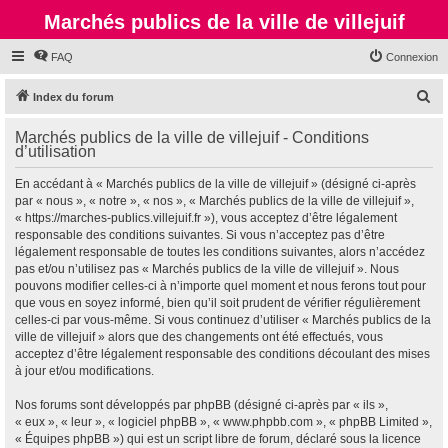
Marchés publics de la ville de villejuif
FAQ
Connexion
R
Index du forum
e
Marchés publics de la ville de villejuif - Conditions
c
d’utilisation
h
En accédant à « Marchés publics de la ville de villejuif » (désigné ci-après
e
par « nous », « notre », « nos », « Marchés publics de la ville de villejuif »,
r
« https://marches-publics.villejuif.fr »), vous acceptez d’être légalement
responsable des conditions suivantes. Si vous n’acceptez pas d’être
c
légalement responsable de toutes les conditions suivantes, alors n’accédez
h
pas et/ou n’utilisez pas « Marchés publics de la ville de villejuif ». Nous
pouvons modifier celles-ci à n’importe quel moment et nous ferons tout pour
e
que vous en soyez informé, bien qu’il soit prudent de vérifier régulièrement
r
celles-ci par vous-même. Si vous continuez d’utiliser « Marchés publics de la
ville de villejuif » alors que des changements ont été effectués, vous
acceptez d’être légalement responsable des conditions découlant des mises
à jour et/ou modifications.
Nos forums sont développés par phpBB (désigné ci-après par « ils »,
« eux », « leur », « logiciel phpBB », « www.phpbb.com », « phpBB Limited »,
« Équipes phpBB ») qui est un script libre de forum, déclaré sous la licence