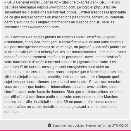
«
GNU General Public License v2
» (désigné ci-après par « GPL ») et qui
peut être téléchargé depuis
www.phpbb.com
. Le logiciel phpBB facilite
seulement les discussions sur Internet. phpBB Limited n’est pas responsable
de ce que nous acceptons ou n’acceptons pas comme contenu ou conduite
permis. Pour de plus amples informations au sujet de phpBB, veuillez
consulter :
https://www.phpbb.com/
.
Vous acceptez de ne pas publier de contenu abusif, obscène, vulgaire,
diffamatoire, choquant, menaçant, à caractère sexuel ou tout autre contenu
qui peut transgresser les lois de votre pays, du pays où « Marchés publics de
la ville de villejuif » est hébergé ou les lois internationales. Le faire peut vous
mener à un bannissement immédiat et permanent, avec une notification à
votre fournisseur d’accès à Internet si nous le jugeons nécessaire. Les
adresses IP de tous les messages sont enregistrées pour aider au
renforcement de ces conditions. Vous acceptez que « Marchés publics de la
ville de villejuif » supprime, modifie, déplace ou verrouille n’importe quel
sujet lorsque nous estimons que cela est nécessaire. En tant que membre,
vous acceptez que toutes les informations que vous avez saisies soient
stockées dans notre base de données. Bien que ces informations ne soient
pas diffusées à une tierce partie sans votre consentement, ni « Marchés
publics de la ville de villejuif », ni phpBB ne pourront être tenus comme
responsables en cas de tentative de piratage visant à compromettre les
données.
Supprimer les cookies
Heures au format
UTC+02:00