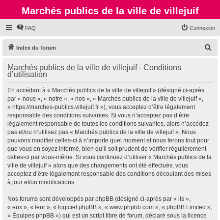
Marchés publics de la ville de villejuif
FAQ
Connexion
R
Index du forum
e
Marchés publics de la ville de villejuif - Conditions
c
d’utilisation
h
En accédant à « Marchés publics de la ville de villejuif » (désigné ci-après
e
par « nous », « notre », « nos », « Marchés publics de la ville de villejuif »,
r
« https://marches-publics.villejuif.fr »), vous acceptez d’être légalement
responsable des conditions suivantes. Si vous n’acceptez pas d’être
c
légalement responsable de toutes les conditions suivantes, alors n’accédez
h
pas et/ou n’utilisez pas « Marchés publics de la ville de villejuif ». Nous
pouvons modifier celles-ci à n’importe quel moment et nous ferons tout pour
e
que vous en soyez informé, bien qu’il soit prudent de vérifier régulièrement
r
celles-ci par vous-même. Si vous continuez d’utiliser « Marchés publics de la
ville de villejuif » alors que des changements ont été effectués, vous
acceptez d’être légalement responsable des conditions découlant des mises
à jour et/ou modifications.
Nos forums sont développés par phpBB (désigné ci-après par « ils »,
« eux », « leur », « logiciel phpBB », « www.phpbb.com », « phpBB Limited »,
« Équipes phpBB ») qui est un script libre de forum, déclaré sous la licence