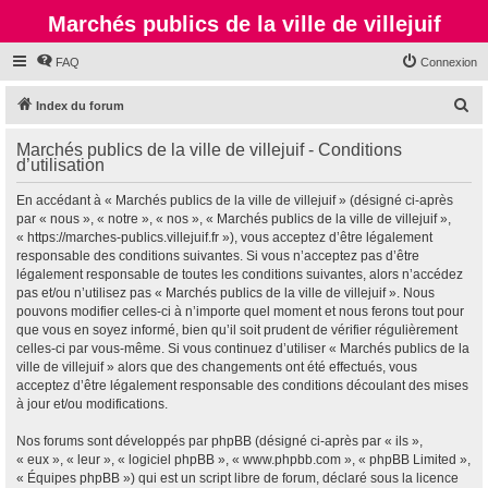
Marchés publics de la ville de villejuif
FAQ
Connexion
R
Index du forum
e
Marchés publics de la ville de villejuif - Conditions
c
d’utilisation
h
En accédant à « Marchés publics de la ville de villejuif » (désigné ci-après
e
par « nous », « notre », « nos », « Marchés publics de la ville de villejuif »,
r
« https://marches-publics.villejuif.fr »), vous acceptez d’être légalement
responsable des conditions suivantes. Si vous n’acceptez pas d’être
c
légalement responsable de toutes les conditions suivantes, alors n’accédez
h
pas et/ou n’utilisez pas « Marchés publics de la ville de villejuif ». Nous
pouvons modifier celles-ci à n’importe quel moment et nous ferons tout pour
e
que vous en soyez informé, bien qu’il soit prudent de vérifier régulièrement
r
celles-ci par vous-même. Si vous continuez d’utiliser « Marchés publics de la
ville de villejuif » alors que des changements ont été effectués, vous
acceptez d’être légalement responsable des conditions découlant des mises
à jour et/ou modifications.
Nos forums sont développés par phpBB (désigné ci-après par « ils »,
« eux », « leur », « logiciel phpBB », « www.phpbb.com », « phpBB Limited »,
« Équipes phpBB ») qui est un script libre de forum, déclaré sous la licence