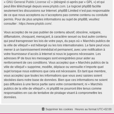
«
GNU General Public License v2
» (désigné ci-après par « GPL ») et qui
peut être téléchargé depuis
www.phpbb.com
. Le logiciel phpBB facilite
seulement les discussions sur Internet. phpBB Limited n’est pas responsable
de ce que nous acceptons ou n’acceptons pas comme contenu ou conduite
permis. Pour de plus amples informations au sujet de phpBB, veuillez
consulter :
https://www.phpbb.com/
.
Vous acceptez de ne pas publier de contenu abusif, obscène, vulgaire,
diffamatoire, choquant, menaçant, à caractère sexuel ou tout autre contenu
qui peut transgresser les lois de votre pays, du pays où « Marchés publics de
la ville de villejuif » est hébergé ou les lois internationales. Le faire peut vous
mener à un bannissement immédiat et permanent, avec une notification à
votre fournisseur d’accès à Internet si nous le jugeons nécessaire. Les
adresses IP de tous les messages sont enregistrées pour aider au
renforcement de ces conditions. Vous acceptez que « Marchés publics de la
ville de villejuif » supprime, modifie, déplace ou verrouille n’importe quel
sujet lorsque nous estimons que cela est nécessaire. En tant que membre,
vous acceptez que toutes les informations que vous avez saisies soient
stockées dans notre base de données. Bien que ces informations ne soient
pas diffusées à une tierce partie sans votre consentement, ni « Marchés
publics de la ville de villejuif », ni phpBB ne pourront être tenus comme
responsables en cas de tentative de piratage visant à compromettre les
données.
Supprimer les cookies
Heures au format
UTC+02:00