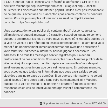
«
GNU General Public License v2
» (désigné ci-après par « GPL ») et qui
peut être téléchargé depuis
www.phpbb.com
. Le logiciel phpBB facilite
seulement les discussions sur Internet. phpBB Limited n’est pas responsable
de ce que nous acceptons ou n’acceptons pas comme contenu ou conduite
permis. Pour de plus amples informations au sujet de phpBB, veuillez
consulter :
https://www.phpbb.com/
.
Vous acceptez de ne pas publier de contenu abusif, obscène, vulgaire,
diffamatoire, choquant, menaçant, à caractère sexuel ou tout autre contenu
qui peut transgresser les lois de votre pays, du pays où « Marchés publics de
la ville de villejuif » est hébergé ou les lois internationales. Le faire peut vous
mener à un bannissement immédiat et permanent, avec une notification à
votre fournisseur d’accès à Internet si nous le jugeons nécessaire. Les
adresses IP de tous les messages sont enregistrées pour aider au
renforcement de ces conditions. Vous acceptez que « Marchés publics de la
ville de villejuif » supprime, modifie, déplace ou verrouille n’importe quel
sujet lorsque nous estimons que cela est nécessaire. En tant que membre,
vous acceptez que toutes les informations que vous avez saisies soient
stockées dans notre base de données. Bien que ces informations ne soient
pas diffusées à une tierce partie sans votre consentement, ni « Marchés
publics de la ville de villejuif », ni phpBB ne pourront être tenus comme
responsables en cas de tentative de piratage visant à compromettre les
données.
Supprimer les cookies
Heures au format
UTC+02:00