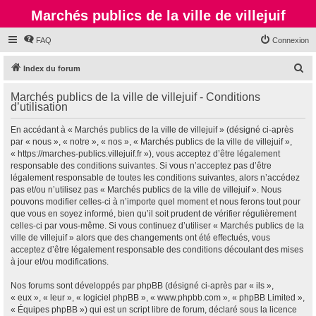
Marchés publics de la ville de villejuif
FAQ
Connexion
R
Index du forum
e
Marchés publics de la ville de villejuif - Conditions
c
d’utilisation
h
En accédant à « Marchés publics de la ville de villejuif » (désigné ci-après
e
par « nous », « notre », « nos », « Marchés publics de la ville de villejuif »,
r
« https://marches-publics.villejuif.fr »), vous acceptez d’être légalement
responsable des conditions suivantes. Si vous n’acceptez pas d’être
c
légalement responsable de toutes les conditions suivantes, alors n’accédez
h
pas et/ou n’utilisez pas « Marchés publics de la ville de villejuif ». Nous
pouvons modifier celles-ci à n’importe quel moment et nous ferons tout pour
e
que vous en soyez informé, bien qu’il soit prudent de vérifier régulièrement
r
celles-ci par vous-même. Si vous continuez d’utiliser « Marchés publics de la
ville de villejuif » alors que des changements ont été effectués, vous
acceptez d’être légalement responsable des conditions découlant des mises
à jour et/ou modifications.
Nos forums sont développés par phpBB (désigné ci-après par « ils »,
« eux », « leur », « logiciel phpBB », « www.phpbb.com », « phpBB Limited »,
« Équipes phpBB ») qui est un script libre de forum, déclaré sous la licence