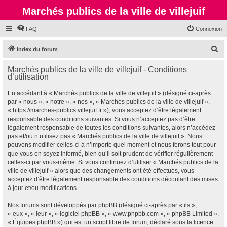
Marchés publics de la ville de villejuif
FAQ
Connexion
R
Index du forum
e
Marchés publics de la ville de villejuif - Conditions
c
d’utilisation
h
En accédant à « Marchés publics de la ville de villejuif » (désigné ci-après
e
par « nous », « notre », « nos », « Marchés publics de la ville de villejuif »,
r
« https://marches-publics.villejuif.fr »), vous acceptez d’être légalement
responsable des conditions suivantes. Si vous n’acceptez pas d’être
c
légalement responsable de toutes les conditions suivantes, alors n’accédez
h
pas et/ou n’utilisez pas « Marchés publics de la ville de villejuif ». Nous
pouvons modifier celles-ci à n’importe quel moment et nous ferons tout pour
e
que vous en soyez informé, bien qu’il soit prudent de vérifier régulièrement
r
celles-ci par vous-même. Si vous continuez d’utiliser « Marchés publics de la
ville de villejuif » alors que des changements ont été effectués, vous
acceptez d’être légalement responsable des conditions découlant des mises
à jour et/ou modifications.
Nos forums sont développés par phpBB (désigné ci-après par « ils »,
« eux », « leur », « logiciel phpBB », « www.phpbb.com », « phpBB Limited »,
« Équipes phpBB ») qui est un script libre de forum, déclaré sous la licence