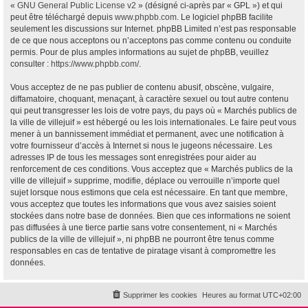
«
GNU General Public License v2
» (désigné ci-après par « GPL ») et qui
peut être téléchargé depuis
www.phpbb.com
. Le logiciel phpBB facilite
seulement les discussions sur Internet. phpBB Limited n’est pas responsable
de ce que nous acceptons ou n’acceptons pas comme contenu ou conduite
permis. Pour de plus amples informations au sujet de phpBB, veuillez
consulter :
https://www.phpbb.com/
.
Vous acceptez de ne pas publier de contenu abusif, obscène, vulgaire,
diffamatoire, choquant, menaçant, à caractère sexuel ou tout autre contenu
qui peut transgresser les lois de votre pays, du pays où « Marchés publics de
la ville de villejuif » est hébergé ou les lois internationales. Le faire peut vous
mener à un bannissement immédiat et permanent, avec une notification à
votre fournisseur d’accès à Internet si nous le jugeons nécessaire. Les
adresses IP de tous les messages sont enregistrées pour aider au
renforcement de ces conditions. Vous acceptez que « Marchés publics de la
ville de villejuif » supprime, modifie, déplace ou verrouille n’importe quel
sujet lorsque nous estimons que cela est nécessaire. En tant que membre,
vous acceptez que toutes les informations que vous avez saisies soient
stockées dans notre base de données. Bien que ces informations ne soient
pas diffusées à une tierce partie sans votre consentement, ni « Marchés
publics de la ville de villejuif », ni phpBB ne pourront être tenus comme
responsables en cas de tentative de piratage visant à compromettre les
données.
Supprimer les cookies
Heures au format
UTC+02:00