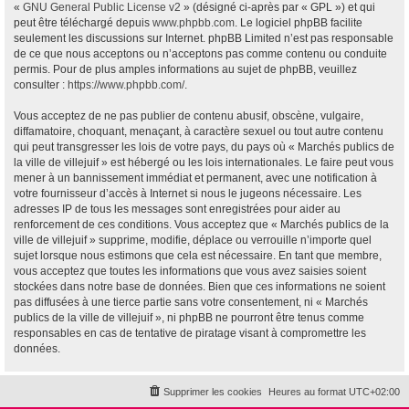
«
GNU General Public License v2
» (désigné ci-après par « GPL ») et qui
peut être téléchargé depuis
www.phpbb.com
. Le logiciel phpBB facilite
seulement les discussions sur Internet. phpBB Limited n’est pas responsable
de ce que nous acceptons ou n’acceptons pas comme contenu ou conduite
permis. Pour de plus amples informations au sujet de phpBB, veuillez
consulter :
https://www.phpbb.com/
.
Vous acceptez de ne pas publier de contenu abusif, obscène, vulgaire,
diffamatoire, choquant, menaçant, à caractère sexuel ou tout autre contenu
qui peut transgresser les lois de votre pays, du pays où « Marchés publics de
la ville de villejuif » est hébergé ou les lois internationales. Le faire peut vous
mener à un bannissement immédiat et permanent, avec une notification à
votre fournisseur d’accès à Internet si nous le jugeons nécessaire. Les
adresses IP de tous les messages sont enregistrées pour aider au
renforcement de ces conditions. Vous acceptez que « Marchés publics de la
ville de villejuif » supprime, modifie, déplace ou verrouille n’importe quel
sujet lorsque nous estimons que cela est nécessaire. En tant que membre,
vous acceptez que toutes les informations que vous avez saisies soient
stockées dans notre base de données. Bien que ces informations ne soient
pas diffusées à une tierce partie sans votre consentement, ni « Marchés
publics de la ville de villejuif », ni phpBB ne pourront être tenus comme
responsables en cas de tentative de piratage visant à compromettre les
données.
Supprimer les cookies
Heures au format
UTC+02:00