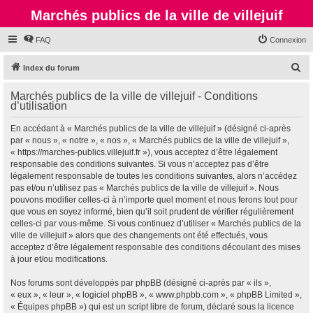
Marchés publics de la ville de villejuif
FAQ
Connexion
R
Index du forum
e
Marchés publics de la ville de villejuif - Conditions
c
d’utilisation
h
En accédant à « Marchés publics de la ville de villejuif » (désigné ci-après
e
par « nous », « notre », « nos », « Marchés publics de la ville de villejuif »,
r
« https://marches-publics.villejuif.fr »), vous acceptez d’être légalement
responsable des conditions suivantes. Si vous n’acceptez pas d’être
c
légalement responsable de toutes les conditions suivantes, alors n’accédez
h
pas et/ou n’utilisez pas « Marchés publics de la ville de villejuif ». Nous
pouvons modifier celles-ci à n’importe quel moment et nous ferons tout pour
e
que vous en soyez informé, bien qu’il soit prudent de vérifier régulièrement
r
celles-ci par vous-même. Si vous continuez d’utiliser « Marchés publics de la
ville de villejuif » alors que des changements ont été effectués, vous
acceptez d’être légalement responsable des conditions découlant des mises
à jour et/ou modifications.
Nos forums sont développés par phpBB (désigné ci-après par « ils »,
« eux », « leur », « logiciel phpBB », « www.phpbb.com », « phpBB Limited »,
« Équipes phpBB ») qui est un script libre de forum, déclaré sous la licence