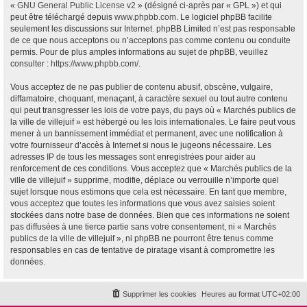
«
GNU General Public License v2
» (désigné ci-après par « GPL ») et qui
peut être téléchargé depuis
www.phpbb.com
. Le logiciel phpBB facilite
seulement les discussions sur Internet. phpBB Limited n’est pas responsable
de ce que nous acceptons ou n’acceptons pas comme contenu ou conduite
permis. Pour de plus amples informations au sujet de phpBB, veuillez
consulter :
https://www.phpbb.com/
.
Vous acceptez de ne pas publier de contenu abusif, obscène, vulgaire,
diffamatoire, choquant, menaçant, à caractère sexuel ou tout autre contenu
qui peut transgresser les lois de votre pays, du pays où « Marchés publics de
la ville de villejuif » est hébergé ou les lois internationales. Le faire peut vous
mener à un bannissement immédiat et permanent, avec une notification à
votre fournisseur d’accès à Internet si nous le jugeons nécessaire. Les
adresses IP de tous les messages sont enregistrées pour aider au
renforcement de ces conditions. Vous acceptez que « Marchés publics de la
ville de villejuif » supprime, modifie, déplace ou verrouille n’importe quel
sujet lorsque nous estimons que cela est nécessaire. En tant que membre,
vous acceptez que toutes les informations que vous avez saisies soient
stockées dans notre base de données. Bien que ces informations ne soient
pas diffusées à une tierce partie sans votre consentement, ni « Marchés
publics de la ville de villejuif », ni phpBB ne pourront être tenus comme
responsables en cas de tentative de piratage visant à compromettre les
données.
Supprimer les cookies
Heures au format
UTC+02:00