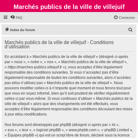
Marchés publics de la ville de villejuif
FAQ
Connexion
R
Index du forum
e
Marchés publics de la ville de villejuif - Conditions
c
d’utilisation
h
En accédant à « Marchés publics de la ville de villejuif » (désigné ci-après
e
par « nous », « notre », « nos », « Marchés publics de la ville de villejuif »,
r
« https://marches-publics.villejuif.fr »), vous acceptez d’être légalement
responsable des conditions suivantes. Si vous n’acceptez pas d’être
c
légalement responsable de toutes les conditions suivantes, alors n’accédez
h
pas et/ou n’utilisez pas « Marchés publics de la ville de villejuif ». Nous
pouvons modifier celles-ci à n’importe quel moment et nous ferons tout pour
e
que vous en soyez informé, bien qu’il soit prudent de vérifier régulièrement
r
celles-ci par vous-même. Si vous continuez d’utiliser « Marchés publics de la
ville de villejuif » alors que des changements ont été effectués, vous
acceptez d’être légalement responsable des conditions découlant des mises
à jour et/ou modifications.
Nos forums sont développés par phpBB (désigné ci-après par « ils »,
« eux », « leur », « logiciel phpBB », « www.phpbb.com », « phpBB Limited »,
« Équipes phpBB ») qui est un script libre de forum, déclaré sous la licence