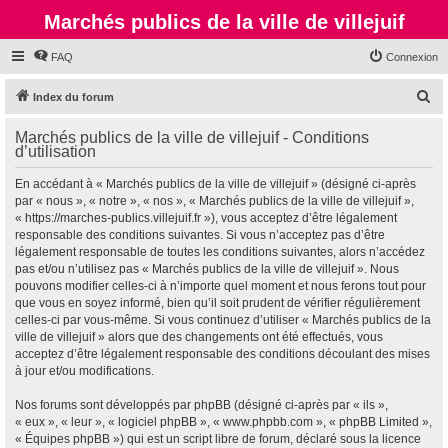
Marchés publics de la ville de villejuif
FAQ
Connexion
R
Index du forum
e
Marchés publics de la ville de villejuif - Conditions
c
d’utilisation
h
En accédant à « Marchés publics de la ville de villejuif » (désigné ci-après
e
par « nous », « notre », « nos », « Marchés publics de la ville de villejuif »,
r
« https://marches-publics.villejuif.fr »), vous acceptez d’être légalement
responsable des conditions suivantes. Si vous n’acceptez pas d’être
c
légalement responsable de toutes les conditions suivantes, alors n’accédez
h
pas et/ou n’utilisez pas « Marchés publics de la ville de villejuif ». Nous
pouvons modifier celles-ci à n’importe quel moment et nous ferons tout pour
e
que vous en soyez informé, bien qu’il soit prudent de vérifier régulièrement
r
celles-ci par vous-même. Si vous continuez d’utiliser « Marchés publics de la
ville de villejuif » alors que des changements ont été effectués, vous
acceptez d’être légalement responsable des conditions découlant des mises
à jour et/ou modifications.
Nos forums sont développés par phpBB (désigné ci-après par « ils »,
« eux », « leur », « logiciel phpBB », « www.phpbb.com », « phpBB Limited »,
« Équipes phpBB ») qui est un script libre de forum, déclaré sous la licence