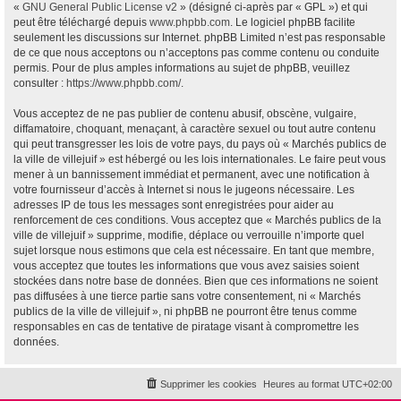
«
GNU General Public License v2
» (désigné ci-après par « GPL ») et qui
peut être téléchargé depuis
www.phpbb.com
. Le logiciel phpBB facilite
seulement les discussions sur Internet. phpBB Limited n’est pas responsable
de ce que nous acceptons ou n’acceptons pas comme contenu ou conduite
permis. Pour de plus amples informations au sujet de phpBB, veuillez
consulter :
https://www.phpbb.com/
.
Vous acceptez de ne pas publier de contenu abusif, obscène, vulgaire,
diffamatoire, choquant, menaçant, à caractère sexuel ou tout autre contenu
qui peut transgresser les lois de votre pays, du pays où « Marchés publics de
la ville de villejuif » est hébergé ou les lois internationales. Le faire peut vous
mener à un bannissement immédiat et permanent, avec une notification à
votre fournisseur d’accès à Internet si nous le jugeons nécessaire. Les
adresses IP de tous les messages sont enregistrées pour aider au
renforcement de ces conditions. Vous acceptez que « Marchés publics de la
ville de villejuif » supprime, modifie, déplace ou verrouille n’importe quel
sujet lorsque nous estimons que cela est nécessaire. En tant que membre,
vous acceptez que toutes les informations que vous avez saisies soient
stockées dans notre base de données. Bien que ces informations ne soient
pas diffusées à une tierce partie sans votre consentement, ni « Marchés
publics de la ville de villejuif », ni phpBB ne pourront être tenus comme
responsables en cas de tentative de piratage visant à compromettre les
données.
Supprimer les cookies
Heures au format
UTC+02:00