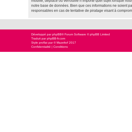
modifie, déplace ou verrouille n’importe quel sujet lorsque no
notre base de données. Bien que ces informations ne soient pas 
responsables en cas de tentative de piratage visant à comprom
Développé par
phpBB
® Forum Software © phpBB Limited
Traduit par
phpBB-fr.com
Style
proflat
par ©
Mazeltof
2017
Confidentialité
|
Conditions