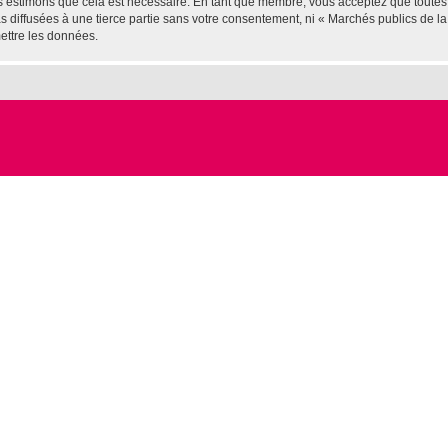
us estimons que cela est nécessaire. En tant que membre, vous acceptez que toutes
diffusées à une tierce partie sans votre consentement, ni « Marchés publics de la 
ettre les données.