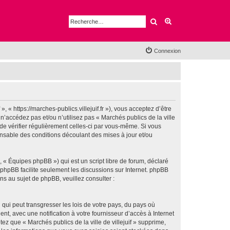
Rechercher
Recherche avancé
Connexion
», « https://marches-publics.villejuif.fr »), vous acceptez d’être
’accédez pas et/ou n’utilisez pas « Marchés publics de la ville
 de vérifier régulièrement celles-ci par vous-même. Si vous
ponsable des conditions découlant des mises à jour et/ou
 « Équipes phpBB ») qui est un script libre de forum, déclaré
l phpBB facilite seulement les discussions sur Internet. phpBB
 au sujet de phpBB, veuillez consulter :
qui peut transgresser les lois de votre pays, du pays où
nt, avec une notification à votre fournisseur d’accès à Internet
z que « Marchés publics de la ville de villejuif » supprime,