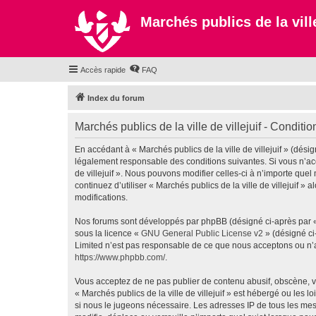
Marchés publics de la ville
Accès rapide
FAQ
Index du forum
Marchés publics de la ville de villejuif - Condition
En accédant à « Marchés publics de la ville de villejuif » (désign
légalement responsable des conditions suivantes. Si vous n’acc
de villejuif ». Nous pouvons modifier celles-ci à n’importe que
continuez d’utiliser « Marchés publics de la ville de villejuif
modifications.
Nos forums sont développés par phpBB (désigné ci-après par « i
sous la licence «
GNU General Public License v2
» (désigné ci
Limited n’est pas responsable de ce que nous acceptons ou n’
https://www.phpbb.com/
.
Vous acceptez de ne pas publier de contenu abusif, obscène, vu
« Marchés publics de la ville de villejuif » est hébergé ou les 
si nous le jugeons nécessaire. Les adresses IP de tous les mes