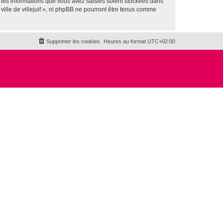
 les informations que vous avez saisies soient stockées dans
ville de villejuif », ni phpBB ne pourront être tenus comme
Supprimer les cookies
Heures au format
UTC+02:00