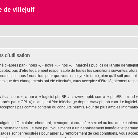
 de villejuif
s d’utilisation
é ci-après par « nous », « notre », « nos », « Marchés publics de la ville de villejuif 
eptez pas d’être légalement responsable de toutes les conditions suivantes, alors n
l moment et nous ferons tout pour que vous en soyez informé, bien qu’il soit prudent
 » alors que des changements ont été effectués, vous acceptez d’être légalement res
ls », « eux », « leur », « logiciel phpBB », « www.phpbb.com », « phpBB Limited »,
-après par « GPL ») et qui peut être téléchargé depuis
www.phpbb.com
. Le logicie
acceptons pas comme contenu ou conduite permis. Pour de plus amples informations
lgaire, diffamatoire, choquant, menaçant, à caractère sexuel ou tout autre contenu 
lois internationales. Le faire peut vous mener à un bannissement immédiat et permane
sages sont enregistrées pour aider au renforcement de ces conditions. Vous accepte