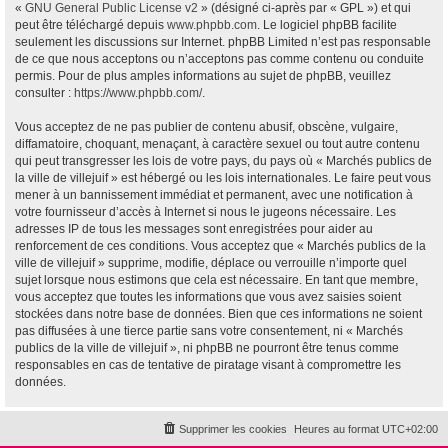
«
GNU General Public License v2
» (désigné ci-après par « GPL ») et qui
peut être téléchargé depuis
www.phpbb.com
. Le logiciel phpBB facilite
seulement les discussions sur Internet. phpBB Limited n’est pas responsable
de ce que nous acceptons ou n’acceptons pas comme contenu ou conduite
permis. Pour de plus amples informations au sujet de phpBB, veuillez
consulter :
https://www.phpbb.com/
.
Vous acceptez de ne pas publier de contenu abusif, obscène, vulgaire,
diffamatoire, choquant, menaçant, à caractère sexuel ou tout autre contenu
qui peut transgresser les lois de votre pays, du pays où « Marchés publics de
la ville de villejuif » est hébergé ou les lois internationales. Le faire peut vous
mener à un bannissement immédiat et permanent, avec une notification à
votre fournisseur d’accès à Internet si nous le jugeons nécessaire. Les
adresses IP de tous les messages sont enregistrées pour aider au
renforcement de ces conditions. Vous acceptez que « Marchés publics de la
ville de villejuif » supprime, modifie, déplace ou verrouille n’importe quel
sujet lorsque nous estimons que cela est nécessaire. En tant que membre,
vous acceptez que toutes les informations que vous avez saisies soient
stockées dans notre base de données. Bien que ces informations ne soient
pas diffusées à une tierce partie sans votre consentement, ni « Marchés
publics de la ville de villejuif », ni phpBB ne pourront être tenus comme
responsables en cas de tentative de piratage visant à compromettre les
données.
Supprimer les cookies
Heures au format
UTC+02:00