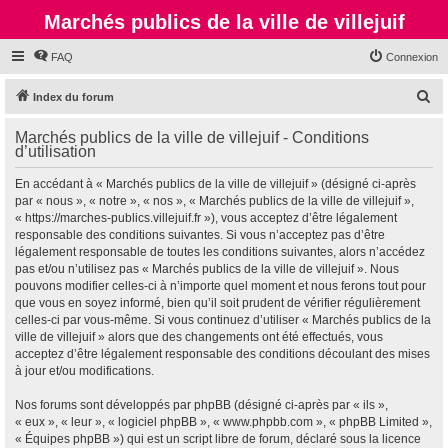
Marchés publics de la ville de villejuif
FAQ
Connexion
R
Index du forum
e
Marchés publics de la ville de villejuif - Conditions
c
d’utilisation
h
En accédant à « Marchés publics de la ville de villejuif » (désigné ci-après
e
par « nous », « notre », « nos », « Marchés publics de la ville de villejuif »,
r
« https://marches-publics.villejuif.fr »), vous acceptez d’être légalement
responsable des conditions suivantes. Si vous n’acceptez pas d’être
c
légalement responsable de toutes les conditions suivantes, alors n’accédez
h
pas et/ou n’utilisez pas « Marchés publics de la ville de villejuif ». Nous
pouvons modifier celles-ci à n’importe quel moment et nous ferons tout pour
e
que vous en soyez informé, bien qu’il soit prudent de vérifier régulièrement
r
celles-ci par vous-même. Si vous continuez d’utiliser « Marchés publics de la
ville de villejuif » alors que des changements ont été effectués, vous
acceptez d’être légalement responsable des conditions découlant des mises
à jour et/ou modifications.
Nos forums sont développés par phpBB (désigné ci-après par « ils »,
« eux », « leur », « logiciel phpBB », « www.phpbb.com », « phpBB Limited »,
« Équipes phpBB ») qui est un script libre de forum, déclaré sous la licence