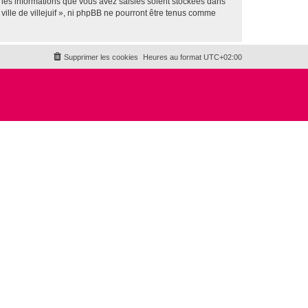
 les informations que vous avez saisies soient stockées dans
ville de villejuif », ni phpBB ne pourront être tenus comme
Supprimer les cookies
Heures au format
UTC+02:00