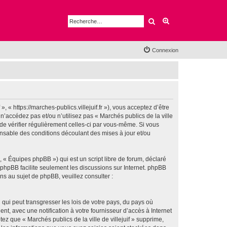
Rechercher
Recherche avancé
Connexion
», « https://marches-publics.villejuif.fr »), vous acceptez d’être
’accédez pas et/ou n’utilisez pas « Marchés publics de la ville
 de vérifier régulièrement celles-ci par vous-même. Si vous
ponsable des conditions découlant des mises à jour et/ou
 « Équipes phpBB ») qui est un script libre de forum, déclaré
l phpBB facilite seulement les discussions sur Internet. phpBB
 au sujet de phpBB, veuillez consulter :
qui peut transgresser les lois de votre pays, du pays où
nt, avec une notification à votre fournisseur d’accès à Internet
z que « Marchés publics de la ville de villejuif » supprime,