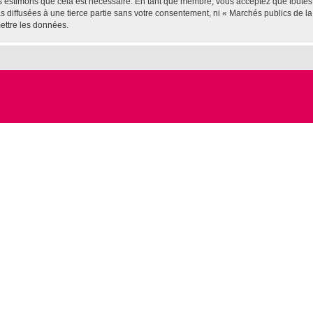
us estimons que cela est nécessaire. En tant que membre, vous acceptez que toutes
diffusées à une tierce partie sans votre consentement, ni « Marchés publics de la 
ettre les données.