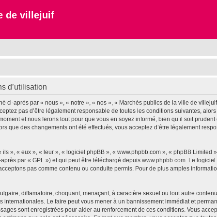
 de villejuif
s d’utilisation
é ci-après par « nous », « notre », « nos », « Marchés publics de la ville de villejuif 
eptez pas d’être légalement responsable de toutes les conditions suivantes, alors n
l moment et nous ferons tout pour que vous en soyez informé, bien qu’il soit prudent
 » alors que des changements ont été effectués, vous acceptez d’être légalement res
ls », « eux », « leur », « logiciel phpBB », « www.phpbb.com », « phpBB Limited »,
-après par « GPL ») et qui peut être téléchargé depuis
www.phpbb.com
. Le logicie
acceptons pas comme contenu ou conduite permis. Pour de plus amples informations
lgaire, diffamatoire, choquant, menaçant, à caractère sexuel ou tout autre contenu 
lois internationales. Le faire peut vous mener à un bannissement immédiat et permane
sages sont enregistrées pour aider au renforcement de ces conditions. Vous accepte