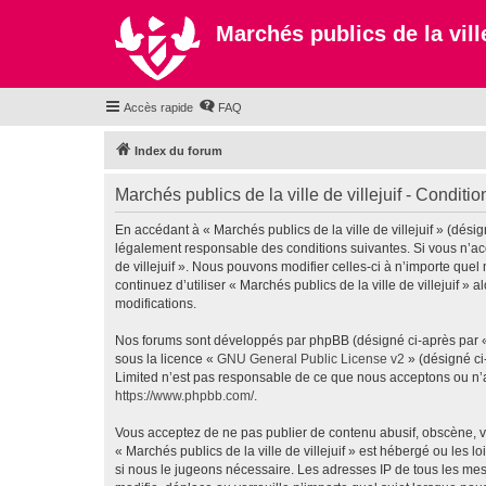
Marchés publics de la ville
Accès rapide
FAQ
Index du forum
Marchés publics de la ville de villejuif - Condition
En accédant à « Marchés publics de la ville de villejuif » (désign
légalement responsable des conditions suivantes. Si vous n’acc
de villejuif ». Nous pouvons modifier celles-ci à n’importe que
continuez d’utiliser « Marchés publics de la ville de villejuif
modifications.
Nos forums sont développés par phpBB (désigné ci-après par « i
sous la licence «
GNU General Public License v2
» (désigné ci
Limited n’est pas responsable de ce que nous acceptons ou n’
https://www.phpbb.com/
.
Vous acceptez de ne pas publier de contenu abusif, obscène, vu
« Marchés publics de la ville de villejuif » est hébergé ou les 
si nous le jugeons nécessaire. Les adresses IP de tous les mes