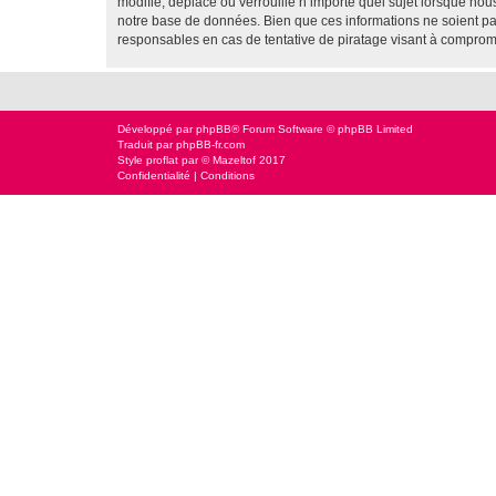
modifie, déplace ou verrouille n’importe quel sujet lorsque no
notre base de données. Bien que ces informations ne soient pas 
responsables en cas de tentative de piratage visant à comprom
Développé par
phpBB
® Forum Software © phpBB Limited
Traduit par
phpBB-fr.com
Style
proflat
par ©
Mazeltof
2017
Confidentialité
|
Conditions