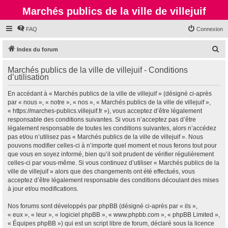
Marchés publics de la ville de villejuif
FAQ
Connexion
R
Index du forum
e
Marchés publics de la ville de villejuif - Conditions
c
d’utilisation
h
En accédant à « Marchés publics de la ville de villejuif » (désigné ci-après
e
par « nous », « notre », « nos », « Marchés publics de la ville de villejuif »,
r
« https://marches-publics.villejuif.fr »), vous acceptez d’être légalement
responsable des conditions suivantes. Si vous n’acceptez pas d’être
c
légalement responsable de toutes les conditions suivantes, alors n’accédez
h
pas et/ou n’utilisez pas « Marchés publics de la ville de villejuif ». Nous
pouvons modifier celles-ci à n’importe quel moment et nous ferons tout pour
e
que vous en soyez informé, bien qu’il soit prudent de vérifier régulièrement
r
celles-ci par vous-même. Si vous continuez d’utiliser « Marchés publics de la
ville de villejuif » alors que des changements ont été effectués, vous
acceptez d’être légalement responsable des conditions découlant des mises
à jour et/ou modifications.
Nos forums sont développés par phpBB (désigné ci-après par « ils »,
« eux », « leur », « logiciel phpBB », « www.phpbb.com », « phpBB Limited »,
« Équipes phpBB ») qui est un script libre de forum, déclaré sous la licence