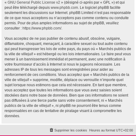
«
GNU General Public License v2
» (désigné ci-après par « GPL ») et qui
peut être téléchargé depuis
www.phpbb.com
. Le logiciel phpBB facilite
seulement les discussions sur Internet. phpBB Limited n’est pas responsable
de ce que nous acceptons ou n’acceptons pas comme contenu ou conduite
permis. Pour de plus amples informations au sujet de phpBB, veuillez
consulter :
https://www.phpbb.com/
.
Vous acceptez de ne pas publier de contenu abusif, obscène, vulgaire,
diffamatoire, choquant, menaçant, à caractère sexuel ou tout autre contenu
qui peut transgresser les lois de votre pays, du pays où « Marchés publics de
la ville de villejuif » est hébergé ou les lois internationales. Le faire peut vous
mener à un bannissement immédiat et permanent, avec une notification à
votre fournisseur d’accès à Internet si nous le jugeons nécessaire. Les
adresses IP de tous les messages sont enregistrées pour aider au
renforcement de ces conditions. Vous acceptez que « Marchés publics de la
ville de villejuif » supprime, modifie, déplace ou verrouille n’importe quel
sujet lorsque nous estimons que cela est nécessaire. En tant que membre,
vous acceptez que toutes les informations que vous avez saisies soient
stockées dans notre base de données. Bien que ces informations ne soient
pas diffusées à une tierce partie sans votre consentement, ni « Marchés
publics de la ville de villejuif », ni phpBB ne pourront être tenus comme
responsables en cas de tentative de piratage visant à compromettre les
données.
Supprimer les cookies
Heures au format
UTC+02:00