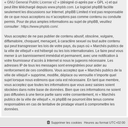
«
GNU General Public License v2
» (désigné ci-après par « GPL ») et qui
peut être téléchargé depuis
www.phpbb.com
. Le logiciel phpBB facilite
seulement les discussions sur Internet. phpBB Limited n’est pas responsable
de ce que nous acceptons ou n’acceptons pas comme contenu ou conduite
permis. Pour de plus amples informations au sujet de phpBB, veuillez
consulter :
https://www.phpbb.com/
.
Vous acceptez de ne pas publier de contenu abusif, obscène, vulgaire,
diffamatoire, choquant, menaçant, à caractère sexuel ou tout autre contenu
qui peut transgresser les lois de votre pays, du pays où « Marchés publics de
la ville de villejuif » est hébergé ou les lois internationales. Le faire peut vous
mener à un bannissement immédiat et permanent, avec une notification à
votre fournisseur d’accès à Internet si nous le jugeons nécessaire. Les
adresses IP de tous les messages sont enregistrées pour aider au
renforcement de ces conditions. Vous acceptez que « Marchés publics de la
ville de villejuif » supprime, modifie, déplace ou verrouille n’importe quel
sujet lorsque nous estimons que cela est nécessaire. En tant que membre,
vous acceptez que toutes les informations que vous avez saisies soient
stockées dans notre base de données. Bien que ces informations ne soient
pas diffusées à une tierce partie sans votre consentement, ni « Marchés
publics de la ville de villejuif », ni phpBB ne pourront être tenus comme
responsables en cas de tentative de piratage visant à compromettre les
données.
Supprimer les cookies
Heures au format
UTC+02:00