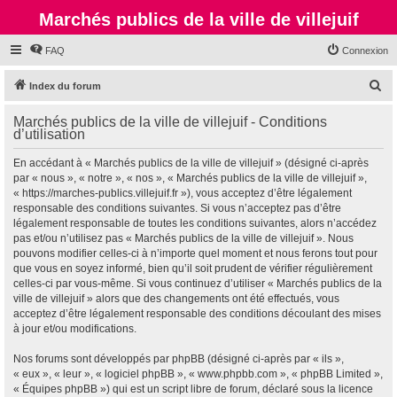
Marchés publics de la ville de villejuif
FAQ
Connexion
R
Index du forum
e
Marchés publics de la ville de villejuif - Conditions
c
d’utilisation
h
En accédant à « Marchés publics de la ville de villejuif » (désigné ci-après
e
par « nous », « notre », « nos », « Marchés publics de la ville de villejuif »,
r
« https://marches-publics.villejuif.fr »), vous acceptez d’être légalement
responsable des conditions suivantes. Si vous n’acceptez pas d’être
c
légalement responsable de toutes les conditions suivantes, alors n’accédez
h
pas et/ou n’utilisez pas « Marchés publics de la ville de villejuif ». Nous
pouvons modifier celles-ci à n’importe quel moment et nous ferons tout pour
e
que vous en soyez informé, bien qu’il soit prudent de vérifier régulièrement
r
celles-ci par vous-même. Si vous continuez d’utiliser « Marchés publics de la
ville de villejuif » alors que des changements ont été effectués, vous
acceptez d’être légalement responsable des conditions découlant des mises
à jour et/ou modifications.
Nos forums sont développés par phpBB (désigné ci-après par « ils »,
« eux », « leur », « logiciel phpBB », « www.phpbb.com », « phpBB Limited »,
« Équipes phpBB ») qui est un script libre de forum, déclaré sous la licence