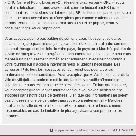
«
GNU General Public License v2
» (désigné ci-après par « GPL ») et qui
peut être téléchargé depuis
www.phpbb.com
. Le logiciel phpBB facilite
seulement les discussions sur Internet. phpBB Limited n’est pas responsable
de ce que nous acceptons ou n’acceptons pas comme contenu ou conduite
permis. Pour de plus amples informations au sujet de phpBB, veuillez
consulter :
https://www.phpbb.com/
.
Vous acceptez de ne pas publier de contenu abusif, obscène, vulgaire,
diffamatoire, choquant, menaçant, à caractère sexuel ou tout autre contenu
qui peut transgresser les lois de votre pays, du pays où « Marchés publics de
la ville de villejuif » est hébergé ou les lois internationales. Le faire peut vous
mener à un bannissement immédiat et permanent, avec une notification à
votre fournisseur d’accès à Internet si nous le jugeons nécessaire. Les
adresses IP de tous les messages sont enregistrées pour aider au
renforcement de ces conditions. Vous acceptez que « Marchés publics de la
ville de villejuif » supprime, modifie, déplace ou verrouille n’importe quel
sujet lorsque nous estimons que cela est nécessaire. En tant que membre,
vous acceptez que toutes les informations que vous avez saisies soient
stockées dans notre base de données. Bien que ces informations ne soient
pas diffusées à une tierce partie sans votre consentement, ni « Marchés
publics de la ville de villejuif », ni phpBB ne pourront être tenus comme
responsables en cas de tentative de piratage visant à compromettre les
données.
Supprimer les cookies
Heures au format
UTC+02:00