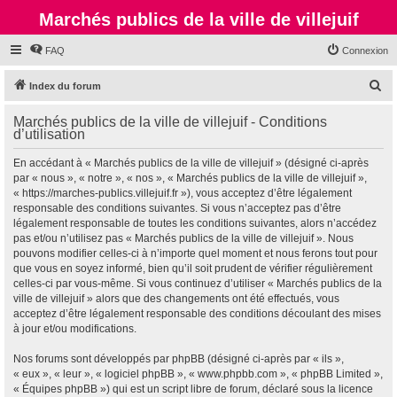
Marchés publics de la ville de villejuif
FAQ
Connexion
R
Index du forum
e
Marchés publics de la ville de villejuif - Conditions
c
d’utilisation
h
En accédant à « Marchés publics de la ville de villejuif » (désigné ci-après
e
par « nous », « notre », « nos », « Marchés publics de la ville de villejuif »,
r
« https://marches-publics.villejuif.fr »), vous acceptez d’être légalement
responsable des conditions suivantes. Si vous n’acceptez pas d’être
c
légalement responsable de toutes les conditions suivantes, alors n’accédez
h
pas et/ou n’utilisez pas « Marchés publics de la ville de villejuif ». Nous
pouvons modifier celles-ci à n’importe quel moment et nous ferons tout pour
e
que vous en soyez informé, bien qu’il soit prudent de vérifier régulièrement
r
celles-ci par vous-même. Si vous continuez d’utiliser « Marchés publics de la
ville de villejuif » alors que des changements ont été effectués, vous
acceptez d’être légalement responsable des conditions découlant des mises
à jour et/ou modifications.
Nos forums sont développés par phpBB (désigné ci-après par « ils »,
« eux », « leur », « logiciel phpBB », « www.phpbb.com », « phpBB Limited »,
« Équipes phpBB ») qui est un script libre de forum, déclaré sous la licence