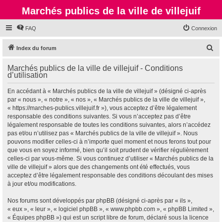
Marchés publics de la ville de villejuif
FAQ
Connexion
R
Index du forum
e
Marchés publics de la ville de villejuif - Conditions
c
d’utilisation
h
En accédant à « Marchés publics de la ville de villejuif » (désigné ci-après
e
par « nous », « notre », « nos », « Marchés publics de la ville de villejuif »,
r
« https://marches-publics.villejuif.fr »), vous acceptez d’être légalement
responsable des conditions suivantes. Si vous n’acceptez pas d’être
c
légalement responsable de toutes les conditions suivantes, alors n’accédez
h
pas et/ou n’utilisez pas « Marchés publics de la ville de villejuif ». Nous
pouvons modifier celles-ci à n’importe quel moment et nous ferons tout pour
e
que vous en soyez informé, bien qu’il soit prudent de vérifier régulièrement
r
celles-ci par vous-même. Si vous continuez d’utiliser « Marchés publics de la
ville de villejuif » alors que des changements ont été effectués, vous
acceptez d’être légalement responsable des conditions découlant des mises
à jour et/ou modifications.
Nos forums sont développés par phpBB (désigné ci-après par « ils »,
« eux », « leur », « logiciel phpBB », « www.phpbb.com », « phpBB Limited »,
« Équipes phpBB ») qui est un script libre de forum, déclaré sous la licence