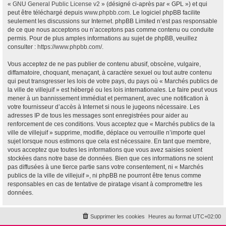
«
GNU General Public License v2
» (désigné ci-après par « GPL ») et qui
peut être téléchargé depuis
www.phpbb.com
. Le logiciel phpBB facilite
seulement les discussions sur Internet. phpBB Limited n’est pas responsable
de ce que nous acceptons ou n’acceptons pas comme contenu ou conduite
permis. Pour de plus amples informations au sujet de phpBB, veuillez
consulter :
https://www.phpbb.com/
.
Vous acceptez de ne pas publier de contenu abusif, obscène, vulgaire,
diffamatoire, choquant, menaçant, à caractère sexuel ou tout autre contenu
qui peut transgresser les lois de votre pays, du pays où « Marchés publics de
la ville de villejuif » est hébergé ou les lois internationales. Le faire peut vous
mener à un bannissement immédiat et permanent, avec une notification à
votre fournisseur d’accès à Internet si nous le jugeons nécessaire. Les
adresses IP de tous les messages sont enregistrées pour aider au
renforcement de ces conditions. Vous acceptez que « Marchés publics de la
ville de villejuif » supprime, modifie, déplace ou verrouille n’importe quel
sujet lorsque nous estimons que cela est nécessaire. En tant que membre,
vous acceptez que toutes les informations que vous avez saisies soient
stockées dans notre base de données. Bien que ces informations ne soient
pas diffusées à une tierce partie sans votre consentement, ni « Marchés
publics de la ville de villejuif », ni phpBB ne pourront être tenus comme
responsables en cas de tentative de piratage visant à compromettre les
données.
Supprimer les cookies
Heures au format
UTC+02:00