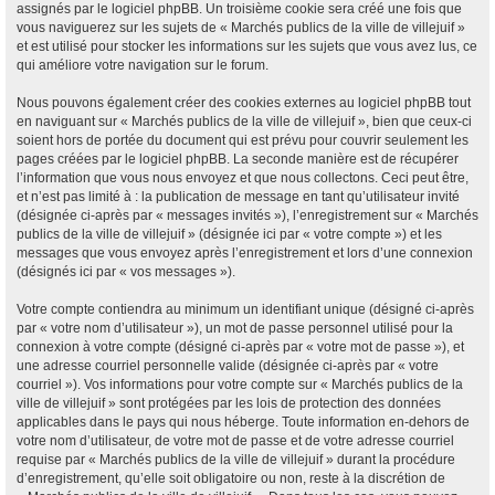
assignés par le logiciel phpBB. Un troisième cookie sera créé une fois que
vous naviguerez sur les sujets de « Marchés publics de la ville de villejuif »
et est utilisé pour stocker les informations sur les sujets que vous avez lus, ce
qui améliore votre navigation sur le forum.
Nous pouvons également créer des cookies externes au logiciel phpBB tout
en naviguant sur « Marchés publics de la ville de villejuif », bien que ceux-ci
soient hors de portée du document qui est prévu pour couvrir seulement les
pages créées par le logiciel phpBB. La seconde manière est de récupérer
l’information que vous nous envoyez et que nous collectons. Ceci peut être,
et n’est pas limité à : la publication de message en tant qu’utilisateur invité
(désignée ci-après par « messages invités »), l’enregistrement sur « Marchés
publics de la ville de villejuif » (désignée ici par « votre compte ») et les
messages que vous envoyez après l’enregistrement et lors d’une connexion
(désignés ici par « vos messages »).
Votre compte contiendra au minimum un identifiant unique (désigné ci-après
par « votre nom d’utilisateur »), un mot de passe personnel utilisé pour la
connexion à votre compte (désigné ci-après par « votre mot de passe »), et
une adresse courriel personnelle valide (désignée ci-après par « votre
courriel »). Vos informations pour votre compte sur « Marchés publics de la
ville de villejuif » sont protégées par les lois de protection des données
applicables dans le pays qui nous héberge. Toute information en-dehors de
votre nom d’utilisateur, de votre mot de passe et de votre adresse courriel
requise par « Marchés publics de la ville de villejuif » durant la procédure
d’enregistrement, qu’elle soit obligatoire ou non, reste à la discrétion de