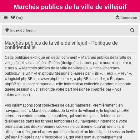
Marchés publics de la ville de villejuif
FAQ
Connexion
R
Index du forum
e
Marchés publics de la ville de villejuif - Politique de
c
confidentialité
h
Cette politique explique en détail comment « Marchés publics de la ville de
e
villejuif » et ses sociétés affiliées (désignés ci-après par « nous », « notre »,
r
« nos », « Marchés publics de la ville de villejuif », « https://marches-
publics.villejuif.fr ») et phpBB (désigné ci-après par « ils », « eux », « leur »,
c
« logiciel phpBB », « www.phpbb.com », « phpBB Limited », « Équipes
h
phpBB ») utilisent n’importe quelle information collectée pendant n’importe
quelle session d’utilisation de votre part (désignée ci-après par « vos
e
informations »).
r
Vos informations sont collectées de deux manières. Premièrement, en
naviguant sur « Marchés publics de la ville de villejuif », le logiciel phpBB
créera un certain nombre de cookies, qui sont des petits fichiers textes
téléchargés dans les fichiers temporaires du navigateur Internet de votre
ordinateur. Les deux premiers cookies ne contiennent qu’un identifiant
utilisateur (désigné ci-après par « user-id ») et un identifiant de session invité
(désigné ci-après par « session-id »), qui vous sont automatiquement