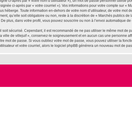
gné ci-après par « votre nom d’utilisateur »), un mot de passe personnel utilisé po
ignée ci-après par « votre courriel »). Vos informations pour votre compte sur « Marc
us héberge. Toute information en-dehors de votre nom d’utilisateur, de votre mot d
ement, qu’elle soit obligatoire ou non, reste à la discrétion de « Marchés publics de l
De plus, dans votre profil, vous pouvez souscrire ou non à l’envoi automatique de c
l soit sécurisé. Cependant, il est recommandé de ne pas utiliser le même mot de pas
 ville de villejuif », conservez-le soigneusement et en aucun cas une personne affil
e mot de passe. Si vous oubliez votre mot de passe, vous pouvez utiliser la fonctio
lisateur et votre courriel, alors le logiciel phpBB générera un nouveau mot de pa