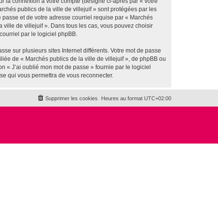
ur la connexion à votre compte (désigné ci-après par « votre
hés publics de la ville de villejuif » sont protégées par les
e passe et de votre adresse courriel requise par « Marchés
a ville de villejuif ». Dans tous les cas, vous pouvez choisir
ourriel par le logiciel phpBB.
se sur plusieurs sites Internet différents. Votre mot de passe
iée de « Marchés publics de la ville de villejuif », de phpBB ou
n « J’ai oublié mon mot de passe » fournie par le logiciel
sse qui vous permettra de vous reconnecter.
Supprimer les cookies
Heures au format
UTC+02:00