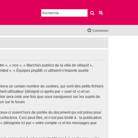
Rechercher
Recherche avancé
Connexion
e », « nos », « Marchés publics de la ville de villejuif »,
imited », « Équipes phpBB ») utilisent n’importe quelle
éera un certain nombre de cookies, qui sont des petits fichiers
nt utilisateur (désigné ci-après par « user-id ») et un
okie sera créé une fois que vous naviguerez sur les sujets de
ion sur le forum.
 ceux-ci soient hors de portée du document qui est prévu pour
ectons. Ceci peut être, et n’est pas limité à : la publication
if » (désignée ici par « votre compte ») et les messages que