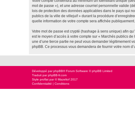
Votre compte contiendra au minimum un identifiant unique (dési
mot de passe »), et une adresse courriel personnelle valide (dés
lois de protection des données applicables dans le pays qui no
publics de la ville de villejuif » durant la procédure d’enregistr
quelle information de votre compte sera affichée publiquement. 
Votre mot de passe est crypté (hashage à sens unique) afin qu’i
est le moyen d’accès à votre compte sur « Marchés publics de la
une d’une tierce partie ne peut vous demander légitimement votr
phpBB. Ce processus vous demandera de fournir votre nom d’uti
Développé par
phpBB
® Forum Software © phpBB Limited
Traduit par
phpBB-fr.com
Style
proflat
par ©
Mazeltof
2017
Confidentialité
|
Conditions