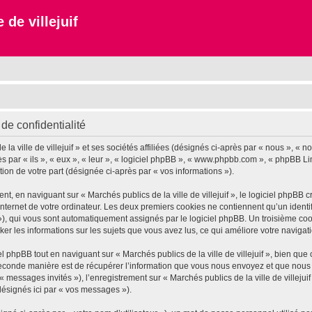
 de villejuif
 de confidentialité
 ville de villejuif » et ses sociétés affiliées (désignés ci-après par « nous », « notr
près par « ils », « eux », « leur », « logiciel phpBB », « www.phpbb.com », « phpBB L
tion de votre part (désignée ci-après par « vos informations »).
 en naviguant sur « Marchés publics de la ville de villejuif », le logiciel phpBB cr
nternet de votre ordinateur. Les deux premiers cookies ne contiennent qu’un identifia
d »), qui vous sont automatiquement assignés par le logiciel phpBB. Un troisième co
tocker les informations sur les sujets que vous avez lus, ce qui améliore votre navigat
phpBB tout en naviguant sur « Marchés publics de la ville de villejuif », bien que
conde manière est de récupérer l’information que vous nous envoyez et que nous coll
« messages invités »), l’enregistrement sur « Marchés publics de la ville de villeju
désignés ici par « vos messages »).