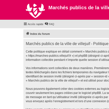
Marchés publics de la ville
Accès rapide
FAQ
Index du forum
Marchés publics de la ville de villejuif - Politique
Cette politique explique en détail comment « Marchés publics de la
« https://marches-publics.villejuif.fr ») et phpBB (désigné ci-a
information collectée pendant n’importe quelle session d’utilisa
Vos informations sont collectées de deux manières. Premièrement,
textes téléchargés dans les fichiers temporaires du navigateur I
identifiant de session invité (désigné ci-après par « session-i
« Marchés publics de la ville de villejuif » et est utilisé pour s
Nous pouvons également créer des cookies externes au logiciel 
couvrir seulement les pages créées par le logiciel phpBB. La se
de message en tant qu’utilisateur invité (désignée ci-après par 
vous envoyez après l’enregistrement et lors d’une connexion (