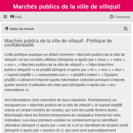
Marchés publics de la ville de villejuif
FAQ
Connexion
R
Index du forum
e
Marchés publics de la ville de villejuif - Politique de
c
confidentialité
h
Cette politique explique en détail comment « Marchés publics de la ville de
e
villejuif » et ses sociétés affiliées (désignés ci-après par « nous », « notre »,
r
« nos », « Marchés publics de la ville de villejuif », « https://marches-
publics.villejuif.fr ») et phpBB (désigné ci-après par « ils », « eux », « leur »,
c
« logiciel phpBB », « www.phpbb.com », « phpBB Limited », « Équipes
h
phpBB ») utilisent n’importe quelle information collectée pendant n’importe
quelle session d’utilisation de votre part (désignée ci-après par « vos
e
informations »).
r
Vos informations sont collectées de deux manières. Premièrement, en
naviguant sur « Marchés publics de la ville de villejuif », le logiciel phpBB
créera un certain nombre de cookies, qui sont des petits fichiers textes
téléchargés dans les fichiers temporaires du navigateur Internet de votre
ordinateur. Les deux premiers cookies ne contiennent qu’un identifiant
utilisateur (désigné ci-après par « user-id ») et un identifiant de session invité
(désigné ci-après par « session-id »), qui vous sont automatiquement