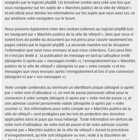
assignés par le logiciel phpBB. Un troisième cookie sera créé une fois que
vous naviguerez sur les sujets de « Marchés publics de la ville de villejuif »
et est utilisé pour stocker les informations sur les sujets que vous avez lus, ce
qui améliore votre navigation sur le forum.
Nous pouvons également créer des cookies externes au logiciel phpBB tout
en naviguant sur « Marchés publics de la ville de villejuif », bien que ceux-ci
soient hors de portée du document qui est prévu pour couvrir seulement les
pages créées par le logiciel phpBB. La seconde manière est de récupérer
l’information que vous nous envoyez et que nous collectons. Ceci peut être,
et n’est pas limité à : la publication de message en tant qu’utilisateur invité
(désignée ci-après par « messages invités »), l’enregistrement sur « Marchés
publics de la ville de villejuif » (désignée ici par « votre compte ») et les
messages que vous envoyez après l’enregistrement et lors d’une connexion
(désignés ici par « vos messages »).
Votre compte contiendra au minimum un identifiant unique (désigné ci-après
par « votre nom d’utilisateur »), un mot de passe personnel utilisé pour la
connexion à votre compte (désigné ci-après par « votre mot de passe »), et
une adresse courriel personnelle valide (désignée ci-après par « votre
courriel »). Vos informations pour votre compte sur « Marchés publics de la
ville de villejuif » sont protégées par les lois de protection des données
applicables dans le pays qui nous héberge. Toute information en-dehors de
votre nom d’utilisateur, de votre mot de passe et de votre adresse courriel
requise par « Marchés publics de la ville de villejuif » durant la procédure
d’enregistrement, qu’elle soit obligatoire ou non, reste à la discrétion de